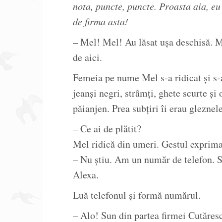
nota, puncte, puncte. Proasta aia, eu
de firma asta!
– Mel! Mel! Au lăsat ușa deschisă. M
de aici.
Femeia pe nume Mel s-a ridicat și s-a
jeanși negri, strâmți, ghete scurte ș
păianjen. Prea subțiri îi erau gleznele
– Ce ai de plătit?
Mel ridică din umeri. Gestul exprima n
– Nu știu. Am un număr de telefon.
Alexa.
Luă telefonul și formă numărul.
– Alo! Sun din partea firmei Cutăres