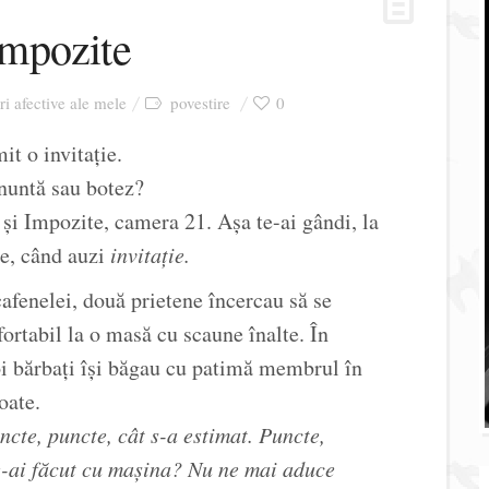
 impozite
ri afective ale mele
povestire
0
t o invitație.
nuntă sau botez?
și Impozite, camera 21. Așa te-ai gândi, la
e, când auzi
invitație.
afenelei, două prietene încercau să se
ortabil la o masă cu scaune înalte. În
oi bărbați își băgau cu patimă membrul în
toate.
uncte, puncte, cât s-a estimat. Puncte,
e-ai făcut cu mașina? Nu ne mai aduce