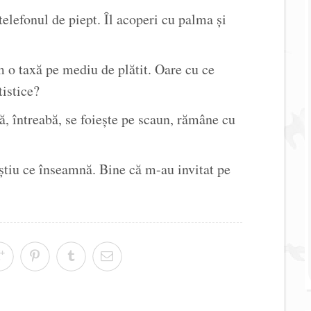
telefonul de piept. Îl acoperi cu palma și
o taxă pe mediu de plătit. Oare cu ce
tistice?
ă, întreabă, se foiește pe scaun, rămâne cu
știu ce înseamnă. Bine că m-au invitat pe