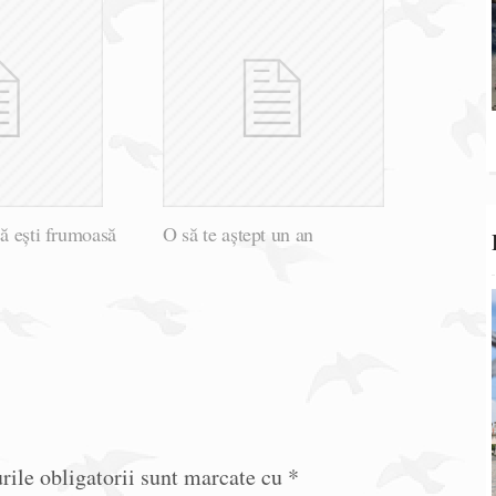
că eşti frumoasă
O să te aștept un an
ile obligatorii sunt marcate cu
*