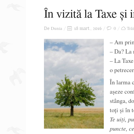
În vizită la Taxe și
Dunia
0
Trăi
De
18 mart., 2016
– Am primi
– Da? La 
– La Taxe 
o petrecer
În larma c
așeze conf
stânga, d
toți și în 
Te uiți, p
puncte, c