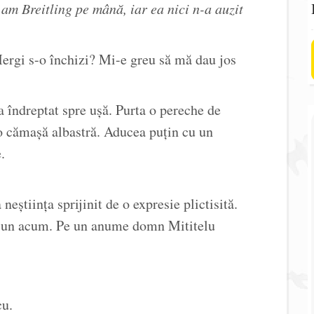
 am Breitling pe mână, iar ea nici n-a auzit
ergi s-o închizi? Mi-e greu să mă dau jos
 îndreptat spre ușă. Purta o pereche de
i o cămașă albastră. Aducea puțin cu un
.
eștiința sprijinit de o expresie plictisită.
 Sun acum. Pe un anume domn Mititelu
cu.