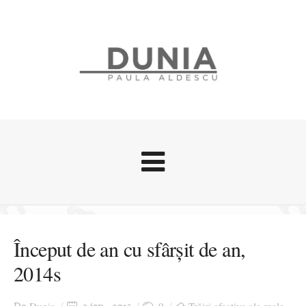
Evenimente
Stari afective
Început de an cu sfârşit de an,
Zice Dunia
2014s
Călătorii
Cursuri povestite