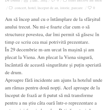
Dunia
0
Trăiri afective ale mele
De
3 ian., 2015
Ziua culorii
concert
hotel
început de an
istorie
parcare
0
,
,
,
,
Am să încep anul cu o întâmplare de la sfârşitul
anului trecut. Nu mi-e foarte clar cum o să
structurez povestea, dar îmi permit să găsesc în
timp ce scriu cea mai potrivită prezentare.
În 29 decembrie m-am urcat în maşină şi am
plecat la Viena. Am plecat la Viena singură,
încântată de această singurătate şi puţin speriată
de drum.
Aproapre fără incidente am ajuns la hotelul unde
am rămas pentru două nopţi. Acel aproape de la
început de frază ar fi putut să mă transforme
pentru a nu ştiu câta oară într-o reprezentare a