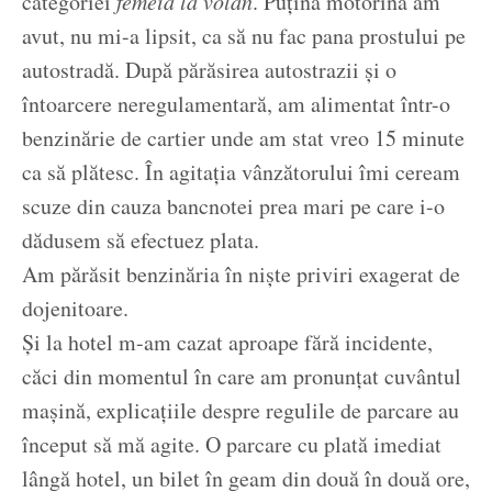
categoriei
femeia la volan
. Puţină motorină am
avut, nu mi-a lipsit, ca să nu fac pana prostului pe
autostradă. După părăsirea autostrazii şi o
întoarcere neregulamentară, am alimentat într-o
benzinărie de cartier unde am stat vreo 15 minute
ca să plătesc. În agitaţia vânzătorului îmi ceream
scuze din cauza bancnotei prea mari pe care i-o
dădusem să efectuez plata.
Am părăsit benzinăria în nişte priviri exagerat de
dojenitoare.
Şi la hotel m-am cazat aproape fără incidente,
căci din momentul în care am pronunţat cuvântul
maşină, explicaţiile despre regulile de parcare au
început să mă agite. O parcare cu plată imediat
lângă hotel, un bilet în geam din două în două ore,