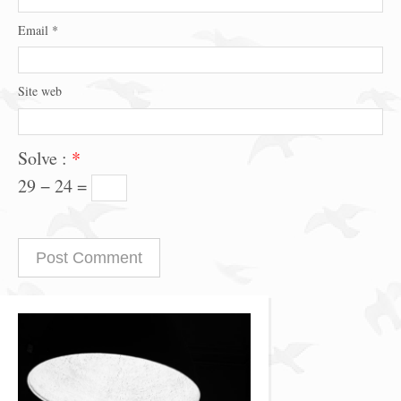
Email
*
Site web
Solve :
*
29 − 24 =