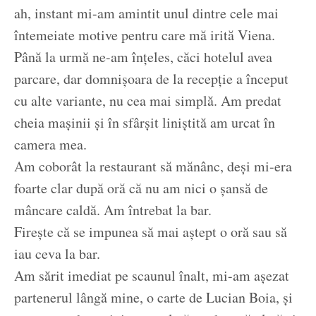
ah, instant mi-am amintit unul dintre cele mai
întemeiate motive pentru care mă irită Viena.
Până la urmă ne-am înţeles, căci hotelul avea
parcare, dar domnişoara de la recepţie a început
cu alte variante, nu cea mai simplă. Am predat
cheia maşinii şi în sfârşit liniştită am urcat în
camera mea.
Am coborât la restaurant să mănânc, deşi mi-era
foarte clar după oră că nu am nici o şansă de
mâncare caldă. Am întrebat la bar.
Fireşte că se impunea să mai aştept o oră sau să
iau ceva la bar.
Am sărit imediat pe scaunul înalt, mi-am aşezat
partenerul lângă mine, o carte de Lucian Boia, şi