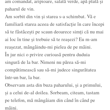
am comandat, aripioare, salată verde, apă plată şi
paharul de vin.
Am sorbit din vin şi starea s-a schimbat. Vă e
familiară starea aceea de satisfacţie în care începi
să te fâstâceşti pe scaun deoarece simţi că nu mai
ai loc în tine şi trebuie să te reaşezi? Eu m-am
reaşezat, mângâindu-mi pielea de pe mâini.
În jur nici o privire curioasă pentru duduia
singură de la bar. Nimeni nu părea să-mi
compătimească sau să-mi judece singurătatea
într-un bar, la bar.
Observam asta din buza paharului, şi a primului,
şi a celui de-al doilea. Sorbeam, citeam, tastam
pe telefon, mă mângâiam din când în când pe
mâini.