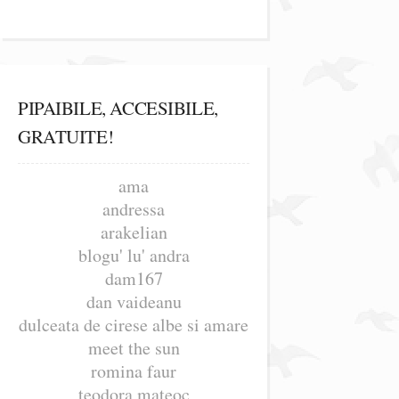
PIPAIBILE, ACCESIBILE,
GRATUITE!
ama
andressa
arakelian
blogu' lu' andra
dam167
dan vaideanu
dulceata de cirese albe si amare
meet the sun
romina faur
teodora mateoc