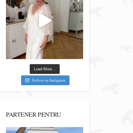
Load More...
Follow on Instagram
PARTENER PENTRU