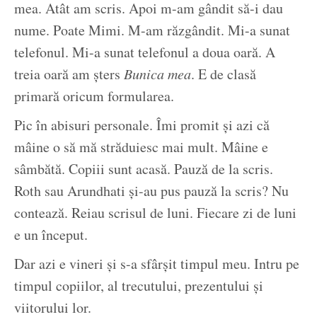
mea. Atât am scris. Apoi m-am gândit să-i dau
nume. Poate Mimi. M-am răzgândit. Mi-a sunat
telefonul. Mi-a sunat telefonul a doua oară. A
treia oară am șters
Bunica mea
. E de clasă
primară oricum formularea.
Pic în abisuri personale. Îmi promit și azi că
mâine o să mă străduiesc mai mult. Mâine e
sâmbătă. Copiii sunt acasă. Pauză de la scris.
Roth sau Arundhati și-au pus pauză la scris? Nu
contează. Reiau scrisul de luni. Fiecare zi de luni
e un început.
Dar azi e vineri și s-a sfârșit timpul meu. Intru pe
timpul copiilor, al trecutului, prezentului și
viitorului lor.