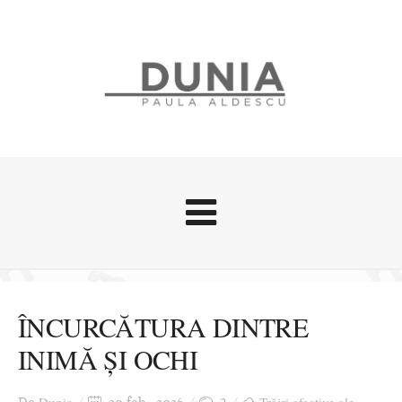
Evenimente
Stari afective
ÎNCURCĂTURA DINTRE
Zice Dunia
INIMĂ ȘI OCHI
Călătorii
Cursuri povestite