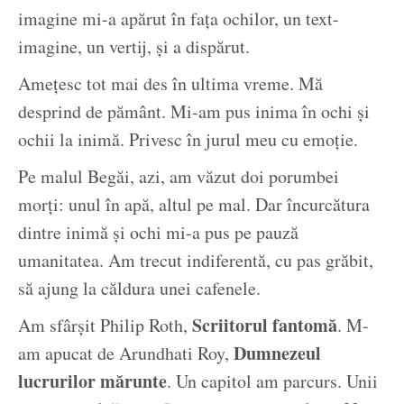
imagine mi-a apărut în fața ochilor, un text-
imagine, un vertij, și a dispărut.
Amețesc tot mai des în ultima vreme. Mă
desprind de pământ. Mi-am pus inima în ochi și
ochii la inimă. Privesc în jurul meu cu emoție.
Pe malul Begăi, azi, am văzut doi porumbei
morți: unul în apă, altul pe mal. Dar încurcătura
dintre inimă și ochi mi-a pus pe pauză
umanitatea. Am trecut indiferentă, cu pas grăbit,
să ajung la căldura unei cafenele.
Scriitorul fantomă
Am sfârșit Philip Roth,
. M-
Dumnezeul
am apucat de Arundhati Roy,
lucrurilor mărunte
. Un capitol am parcurs. Unii