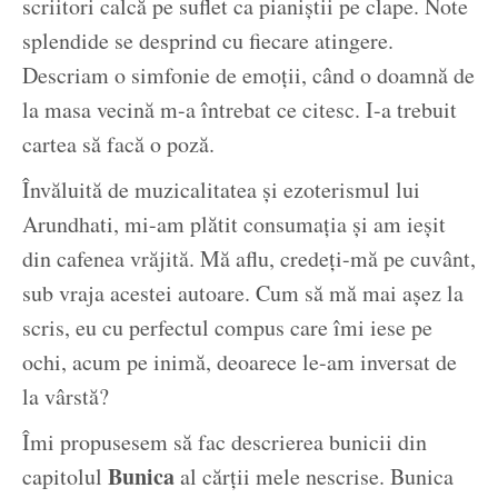
scriitori calcă pe suflet ca pianiștii pe clape. Note
splendide se desprind cu fiecare atingere.
Descriam o simfonie de emoții, când o doamnă de
la masa vecină m-a întrebat ce citesc. I-a trebuit
cartea să facă o poză.
Învăluită de muzicalitatea și ezoterismul lui
Arundhati, mi-am plătit consumația și am ieșit
din cafenea vrăjită. Mă aflu, credeți-mă pe cuvânt,
sub vraja acestei autoare. Cum să mă mai așez la
scris, eu cu perfectul compus care îmi iese pe
ochi, acum pe inimă, deoarece le-am inversat de
la vârstă?
Îmi propusesem să fac descrierea bunicii din
Bunica
capitolul
al cărții mele nescrise. Bunica