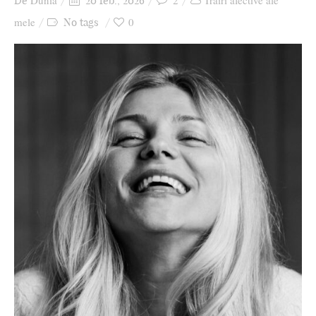
Dunia
2
Trăiri afective ale
De
20 feb., 2026
Ziua culorii
mele
0
No tags