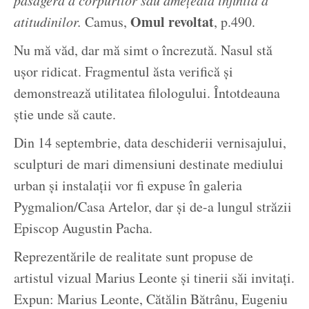
Omul revoltat
atitudinilor.
Camus,
, p.490.
Nu mă văd, dar mă simt o încrezută. Nasul stă
ușor ridicat. Fragmentul ăsta verifică și
demonstrează utilitatea filologului. Întotdeauna
știe unde să caute.
Din 14 septembrie, data deschiderii vernisajului,
sculpturi de mari dimensiuni destinate mediului
urban și instalații vor fi expuse în galeria
Pygmalion/Casa Artelor, dar și de-a lungul străzii
Episcop Augustin Pacha.
Reprezentările de realitate sunt propuse de
artistul vizual Marius Leonte și tinerii săi invitați.
Expun: Marius Leonte, Cătălin Bătrânu, Eugeniu