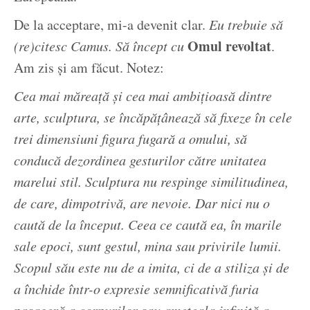
De la acceptare, mi-a devenit clar.
Eu trebuie să
Omul revoltat
(re)citesc Camus. Să încept cu
.
Am zis și am făcut. Notez:
Cea mai măreață și cea mai ambițioasă dintre
arte, sculptura, se încăpățânează să fixeze în cele
trei dimensiuni figura fugară a omului, să
conducă dezordinea gesturilor către unitatea
marelui stil. Sculptura nu respinge similitudinea,
de care, dimpotrivă, are nevoie. Dar nici nu o
caută de la început. Ceea ce caută ea, în marile
sale epoci, sunt gestul, mina sau privirile lumii.
Scopul său este nu de a imita, ci de a stiliza și de
a închide într-o expresie semnificativă furia
pasageră a corpurilor sau amețeala infinită a