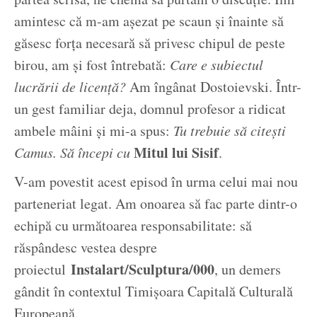
amintesc că m-am așezat pe scaun și înainte să
găsesc forța necesară să privesc chipul de peste
birou, am și fost întrebată:
Care e subiectul
lucrării de licență?
Am îngânat Dostoievski. Într-
un gest familiar deja, domnul profesor a ridicat
ambele mâini și mi-a spus:
Tu trebuie să citești
Mitul lui Sisif
Camus. Să începi cu
.
V-am povestit acest episod în urma celui mai nou
parteneriat legat. Am onoarea să fac parte dintr-o
echipă cu următoarea responsabilitate: să
răspândesc vestea despre
Instalart/Sculptura/000
proiectul
, un demers
gândit în contextul Timișoara Capitală Culturală
Europeană.