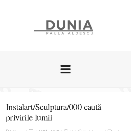
Evenimente
Stari afective
Instalart/Sculptura/000 caută
Zice Dunia
privirile lumii
Călătorii
Cursuri povestite