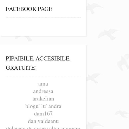
FACEBOOK PAGE
PIPAIBILE, ACCESIBILE,
GRATUITE!
ama
andressa
arakelian
blogu' lu' andra
dam167
dan vaideanu
dulceata de cirese albe si amare