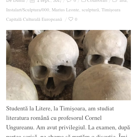
Dunia
0
Colaborari
arta
De
4 sept., 2017
,
Ziua culorii
Instalart/Sculptura/000
Marius Leonte
sculptură
Timișoara
,
,
,
Capitală Culturală Europeană
0
Studentă la Litere, la Timișoara, am studiat
literatura română cu profesorul Cornel
Ungureanu. Am avut privilegiul. La examen, după
partea scrisă, ne chema să purtăm o discuție. Îmi