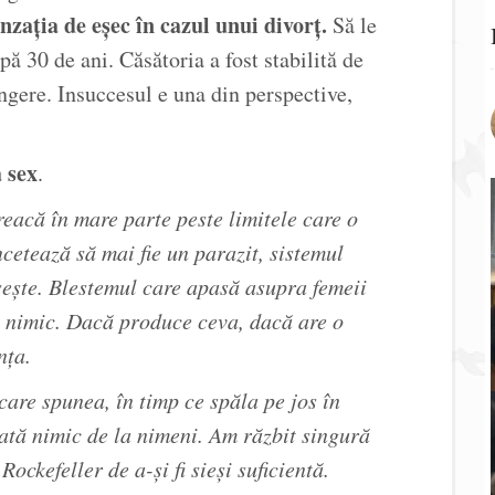
nzația de eșec în cazul unui divorț.
Să le
ă 30 de ani. Căsătoria a fost stabilită de
ngere. Insuccesul e una din perspective,
a sex
.
eacă în mare parte peste limitele care o
cetează să mai fie un parazit, sistemul
ește. Blestemul care apasă asupra femeii
că nimic. Dacă produce ceva, dacă are o
nța.
care spunea, în timp ce spăla pe jos în
ată nimic de la nimeni. Am răzbit singură
ockefeller de a-și fi sieși suficientă.