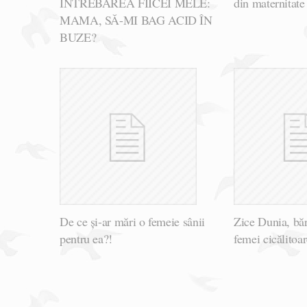
ÎNTREBAREA FIICEI MELE:
din maternitat
MAMA, SĂ-MI BAG ACID ÎN
BUZE?
De ce și-ar mări o femeie sânii
Zice Dunia, băr
pentru ea?!
femei cicălitoa