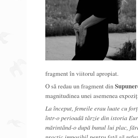
fragment în viitorul apropiat.
Supuner
O să redau un fragment din
magnitudinea unei asemenea expoziți
La început, femeile erau luate cu forț
într-o perioadă târzie din istoria Eur
mărintând-o după bunul lui plac, fără
practic imposibil pentru fată să refuz