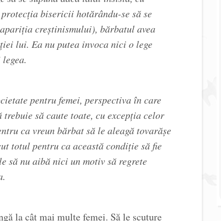
 protecția bisericii hotărându-se să se
apariția creștinismului), bărbatul avea
ției lui. Ea nu putea invoca nici o lege
 legea.
ocietate pentru femei, perspectiva în care
ă trebuie să caute toate, cu excepția celor
entru ca vreun bărbat să le aleagă tovarășe
cut totul pentru ca această condiție să fie
le să nu aibă nici un motiv să regrete
a.
ngă la cât mai multe femei. Să le scuture