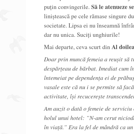
Să le atenueze se
puțin convingerile.
liniștească pe cele rămase singure dup
societate. Lipsa ei nu înseamnă înfrâ
dar nu unica. Suciți unghiurile!
Al doile
Mai departe, ceva scurt din
Doar prin muncă femeia a reușit să tr
despărțeau de bărbat. Imediat cum în
întemeiat pe dependența ei de prăbuș
vasale este că nu i se permite să fa
activitate, își recucerește transcende
Am auzit o dată o femeie de serviciu 
holul unui hotel: ”N-am cerut niciod
în viață.” Era la fel de mândră ca un R