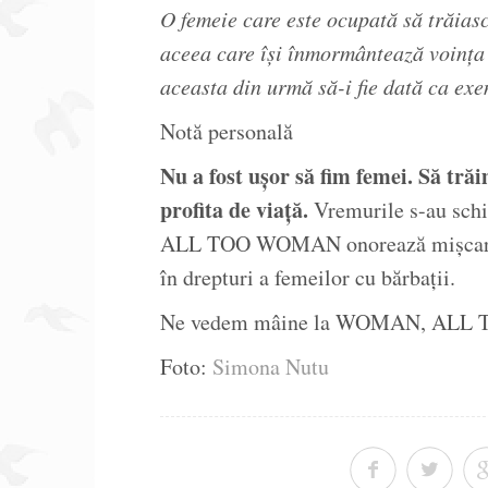
O femeie care este ocupată să trăiasc
aceea care își înmormântează voința 
aceasta din urmă să-i fie dată ca ex
Notă personală
Nu a fost ușor să fim femei. Să trăim
profita de viață.
Vremurile s-au sch
ALL TOO WOMAN onorează mișcarea so
în drepturi a femeilor cu bărbații.
Ne vedem mâine la WOMAN, AL
Foto:
Simona Nutu