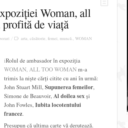
xpoziției Woman, all
profită de viață
orari
arta
căsătorie
femei
muncă.
WOMAN
,
,
,
,
i
Rolul de ambasador în expoziția
WOMAN, ALL TOO WOMAN
m-a
trimis la niște cărți citite cu ani în urmă:
Supunerea femeilor
John Stuart Mill,
,
Al doilea sex
Simone de Beauvoir,
și
Iubita locotentului
John Fowles,
francez
.
Presupun că ultima carte vă derutează.