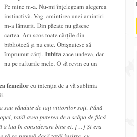
Pe mine m-a. Nu-mi înțelegeam alegerea
instinctivă. Vag, amintirea unei amintiri
m-a lămurit. Din păcate nu găsesc
cartea. Am scos toate cărțile din
bibliotecă și nu este. Obișnuiesc să
Iubita
împrumut cărți.
zace undeva, dar
nu pe rafturile mele. O să revin cu un
ea femeilor
cu intenția de a vă sublinia
i.
a sau vândute de tați viitorilor soți. Până
opei, tatăl avea puterea de a scăpa de fiică
 a lua în considerare bine ei. […] Și era
e să se supună dacă tatăl insista, cu