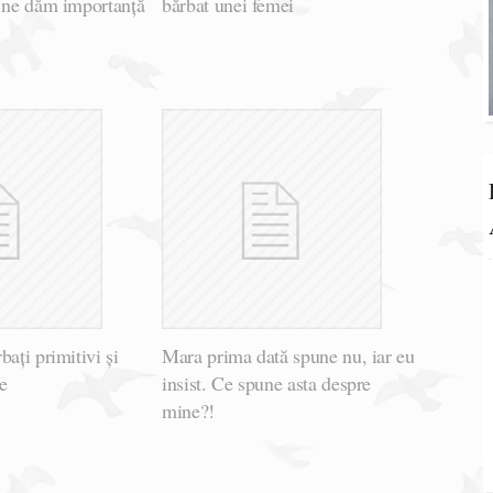
e ne dăm importanță
bărbat unei femei
bați primitivi și
Mara prima dată spune nu, iar eu
re
insist. Ce spune asta despre
mine?!