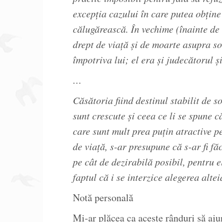
excepția cazului în care putea obține
călugărească. În vechime (înainte de 
drept de viață și de moarte asupra so
împotriva lui; el era și judecătorul și
…
Căsătoria fiind destinul stabilit de s
sunt crescute și ceea ce li se spune c
care sunt mult prea puțin atractive p
de viață, s-ar presupune că s-ar fi fă
pe cât de dezirabilă posibil, pentru e
faptul că i se interzice alegerea altei
Notă personală
Mi-ar plăcea ca aceste rânduri să aju