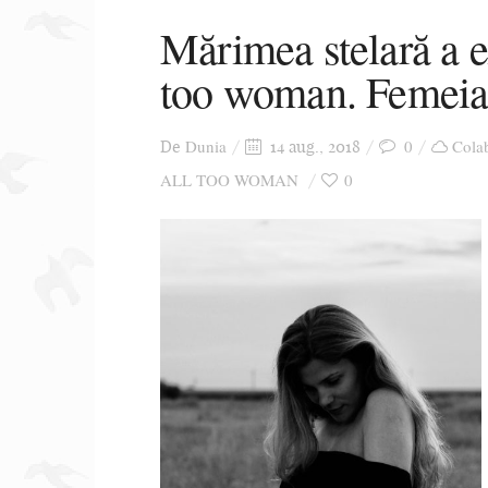
Mărimea stelară a e
too woman. Femeia 
Dunia
0
Colab
De
14 aug., 2018
ALL TOO WOMAN
0