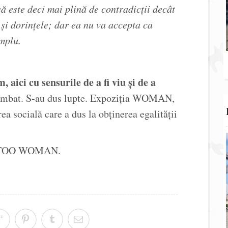
ă este deci mai plină de contradicții decât
și dorințele; dar ea nu va accepta ca
emplu.
, aici cu sensurile de a fi viu și de a
imbat. S-au dus lupte. Expoziția WOMAN,
cială care a dus la obținerea egalității
L TOO WOMAN.