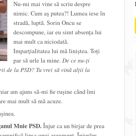
Nu-mi mai vine să scriu despre
nimic. Cum aș putea?! Lumea iese în
stradă, luptă. Sorin Oncu se
descompune, iar eu simt absența lui
mai mult ca niciodată.
Imparțialitatea lui mă liniștea. Toți
par să urle la mine.
De ce nu-ți
rii de la PSD? Tu vrei să vină alții la
hiar am ajuns să-mi fie rușine când îmi
re mai mult să mă acuze.
șinea.
oganul Muie PSD.
Înjur ca un birjar de prea
e semnifică lipsa unui argument. Înjurăm