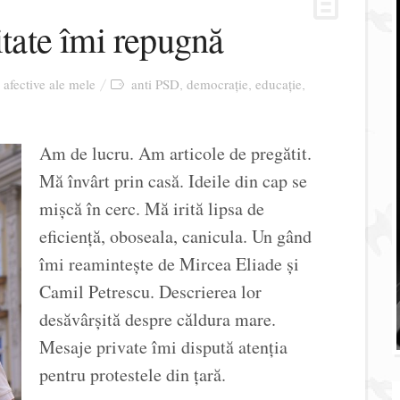
itate îmi repugnă
i afective ale mele
anti PSD
democrație
educație
,
,
,
Am de lucru. Am articole de pregătit.
Mă învârt prin casă. Ideile din cap se
mișcă în cerc. Mă irită lipsa de
eficiență, oboseala, canicula. Un gând
îmi reamintește de Mircea Eliade și
Camil Petrescu. Descrierea lor
desăvârșită despre căldura mare.
Mesaje private îmi dispută atenția
pentru protestele din țară.