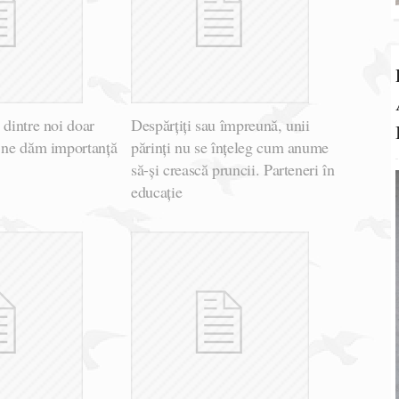
 dintre noi doar
Despărțiți sau împreună, unii
e ne dăm importanță
părinți nu se înțeleg cum anume
să-și crească pruncii. Parteneri în
educație