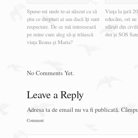
Spune-mi unde te-ai născut ca să
Viața la țară 2
știu ce drepturi ai sau dacă îți sunt
educăm, ori ne
respectate. De ce mă interesează
sfârșit din civi
pe mine cum aleg să-și trăiască
dm și SOS Sate
viața Ileana și Maria?
No Comments Yet.
Leave a Reply
Adresa ta de email nu va fi publicată.
Câmpur
Comment