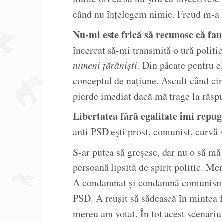
când nu înțelegem nimic. Freud m-a a
Nu-mi este frică să recunosc că fa
încercat să-mi transmită o ură politi
nimeni țărăniști.
Din păcate pentru el,
conceptul de națiune. Ascult când ci
pierde imediat dacă mă trage la răsp
Libertatea fără egalitate îmi repug
anti PSD ești prost, comunist, curvă s
S-ar putea să greșesc, dar nu o să mă
persoană lipsită de spirit politic. Merg
A condamnat și condamnă comunismul
PSD. A reușit să sădească în mintea f
mereu am votat. În tot acest scenariu