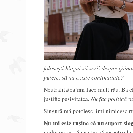
folosești blogul să scrii despre găina
putere, să nu existe continuitate?
Neutralitatea îmi face mult rău. Ba c
justific pasivitatea.
Nu fac politică
pa
Singură mă potolesc, îmi nimicesc ru
Nu-mi este rușine că nu suport sl
multe ori ca să nu știu că invectivel