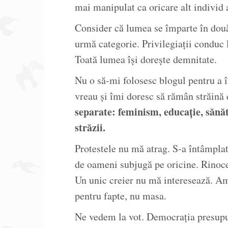
mai manipulat ca oricare alt individ 
Consider că lumea se împarte în două:
urmă categorie. Privilegiații conduc l
Toată lumea își dorește demnitate.
Nu o să-mi folosesc blogul pentru a î
vreau și îmi doresc să rămân străină d
separate: feminism, educație, sănăt
străzii.
Protestele nu mă atrag. S-a întâmplat
de oameni subjugă pe oricine. Rinocer
Un unic creier nu mă interesează. Am 
pentru fapte, nu masa.
Ne vedem la vot. Democrația presupu