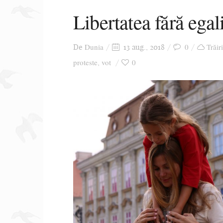
Libertatea fără egal
Dunia
0
Trăir
De
13 aug., 2018
proteste
vot
0
,