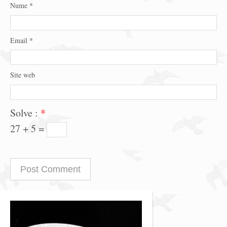
Nume
*
Email
*
Site web
Solve :
*
27 + 5 =