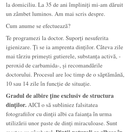
la domiciliu. La 35 de ani împliniți mi-am dăruit
un zâmbet luminos. Am mai scris despre.
Cum anume se efectuează?
Te programezi la doctor. Suporți nesuferita
igienizare. Ți se ia amprenta dinților. Câteva zile
mai târziu primești gutierele, substanța activă, -
peroxid de carbamida-, și recomandările
doctorului. Procesul are loc timp de o săptămână,
10 sau 14 zile în funcție de situație.
Gradul de albire ține exclusiv de structura
dinților.
AICI o să subliniez falsitatea
fotografiilor cu dinții albi ca faianța în urma
utilizării unor paste de dinți miraculoase. Sunt