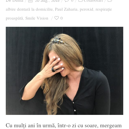
Dunia
0
Colaborari
De
20 aug., 2018
Ziua culorii
albire dentară la domiciliu
Paul Zaharia
peroxid
respirație
,
,
,
proaspătă
Smile Vision
0
,
Cu mulți ani în urmă, într-o zi cu soare, mergeam