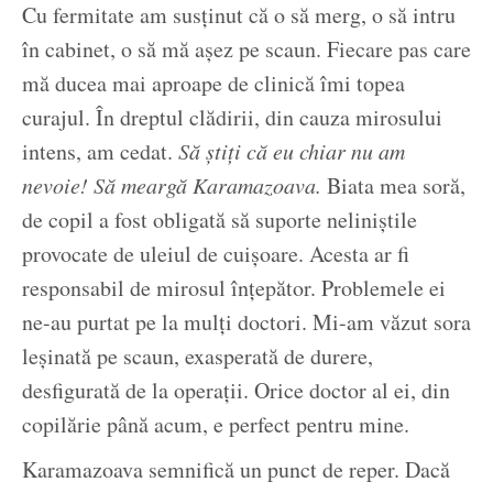
Cu fermitate am susținut că o să merg, o să intru
în cabinet, o să mă așez pe scaun. Fiecare pas care
mă ducea mai aproape de clinică îmi topea
curajul. În dreptul clădirii, din cauza mirosului
intens, am cedat.
Să știți că eu chiar nu am
nevoie! Să meargă Karamazoava.
Biata mea soră,
de copil a fost obligată să suporte neliniștile
provocate de uleiul de cuișoare. Acesta ar fi
responsabil de mirosul înțepător. Problemele ei
ne-au purtat pe la mulți doctori. Mi-am văzut sora
leșinată pe scaun, exasperată de durere,
desfigurată de la operații. Orice doctor al ei, din
copilărie până acum, e perfect pentru mine.
Karamazoava semnifică un punct de reper. Dacă