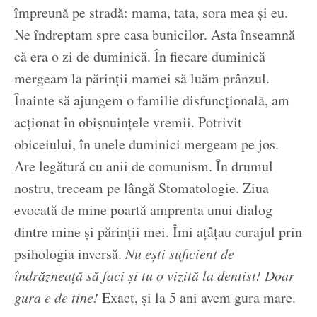
împreună pe stradă: mama, tata, sora mea și eu.
Ne îndreptam spre casa bunicilor. Asta înseamnă
că era o zi de duminică. În fiecare duminică
mergeam la părinții mamei să luăm prânzul.
Înainte să ajungem o familie disfuncțională, am
acționat în obișnuințele vremii. Potrivit
obiceiului, în unele duminici mergeam pe jos.
Are legătură cu anii de comunism. În drumul
nostru, treceam pe lângă Stomatologie. Ziua
evocată de mine poartă amprenta unui dialog
dintre mine și părinții mei. Îmi ațâțau curajul prin
psihologia inversă.
Nu ești suficient de
îndrăzneață să faci și tu o vizită la dentist! Doar
gura e de tine!
Exact, și la 5 ani avem gura mare.