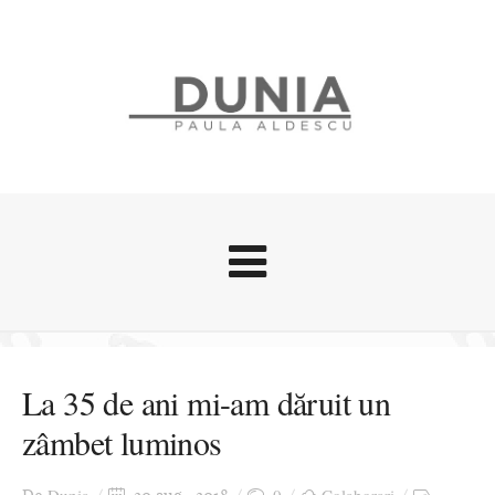
Evenimente
Stari afective
La 35 de ani mi-am dăruit un
Zice Dunia
zâmbet luminos
Călătorii
Cursuri povestite