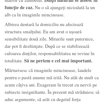
Dinții naturali se albesc în
martor cu zâmbetul.
funcție de caz.
Nu o să ajungeți niciodată la un
alb ca în imaginile mincinoase.
Albirea dentară la domiciliu nu afectează
structura smalțului. Eu am avut o ușoară
sensibilitate două zile. Miturile sunt puternice,
dar pot fi desființate. După ce se stabilizează
culoarea dinților, responsabilitatea ne revine în
Să ne periem e cel mai important.
totalitate.
Mărturisesc că imaginile mincinoase, laudele
pentru o pastă anume mă irită. Nu atât de mult ca
acum câțiva ani. Exageram în trecut cu nervii pe
subiecte insignifiante. În prezent mă străduiesc să
aduc argumente, să arăt cu degetul forța