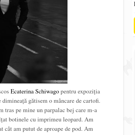
 scos
Ecaterina Schiwago
pentru expoziția
e dimineață gătisem o mâncare de cartofi.
m tras pe mine un parpalac bej care m-a
ălțat botinele cu imprimeu leopard. Am
at cât am putut de aproape de pod. Am