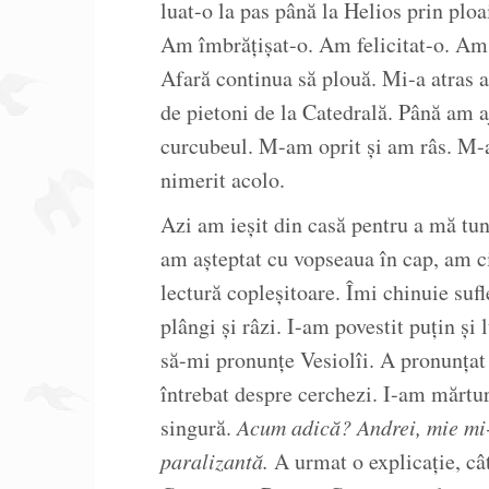
luat-o la pas până la Helios prin plo
Am îmbrățișat-o. Am felicitat-o. Am d
Afară continua să plouă. Mi-a atras a
de pietoni de la Catedrală. Până am aj
curcubeul. M-am oprit și am râs. M-
nimerit acolo.
Azi am ieșit din casă pentru a mă tu
am așteptat cu vopseaua în cap, am c
lectură copleșitoare. Îmi chinuie sufl
plângi și râzi. I-am povestit puțin ș
să-mi pronunțe Vesiolîi. A pronunțat
întrebat despre cerchezi. I-am mărtur
singură.
Acum adică? Andrei, mie mi-
paralizantă.
A urmat o explicație, cât