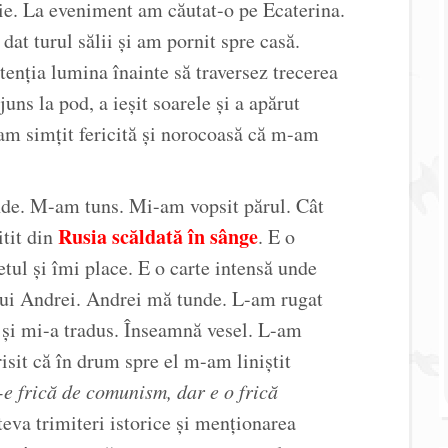
aie. La eveniment am căutat-o pe Ecaterina.
at turul sălii și am pornit spre casă.
tenția lumina înainte să traversez trecerea
uns la pod, a ieșit soarele și a apărut
am simțit fericită și norocoasă că m-am
nde. M-am tuns. Mi-am vopsit părul. Cât
Rusia scăldată în sânge
itit din
. E o
etul și îmi place. E o carte intensă unde
i lui Andrei. Andrei mă tunde. L-am rugat
 și mi-a tradus. Înseamnă vesel. L-am
isit că în drum spre el m-am liniștit
e frică de comunism, dar e o frică
eva trimiteri istorice și menționarea