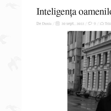
Inteligența oamenil
Dunia
0
Trăi
De
20 sept., 2022