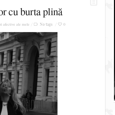
or cu burta plină
ri afective ale mele
0
No tags