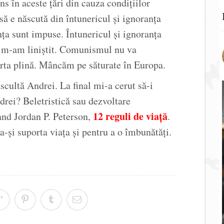
s în aceste țări din cauza condițiilor
să e născută din întunericul și ignoranța
ța sunt impuse. Întunericul și ignoranța
șa m-am liniștit. Comunismul nu va
rta plină. Mâncăm pe săturate în Europa.
scultă Andrei. La final mi-a cerut să-i
drei? Beletristică sau dezvoltare
12 reguli de viață
and Jordan P. Peterson,
.
a-și suporta viața și pentru a o îmbunătăți.