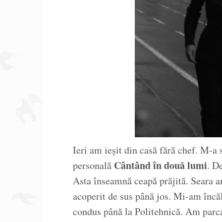
Ieri am ieșit din casă fără chef. M-a
Cântând în două lumi
personală
. D
Asta înseamnă ceapă prăjită. Seara a
acoperit de sus până jos. Mi-am înc
condus până la Politehnică. Am parc