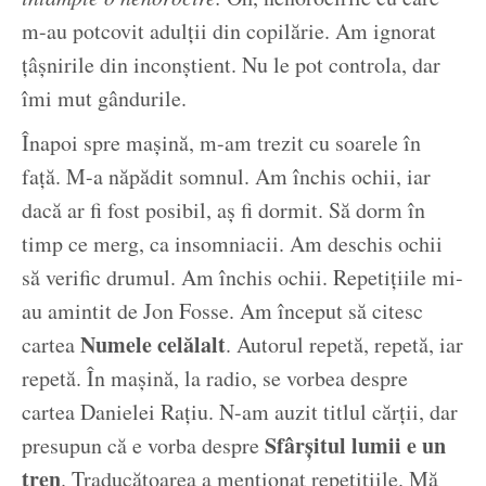
m-au potcovit adulții din copilărie. Am ignorat
țâșnirile din inconștient. Nu le pot controla, dar
îmi mut gândurile.
Înapoi spre mașină, m-am trezit cu soarele în
față. M-a năpădit somnul. Am închis ochii, iar
dacă ar fi fost posibil, aș fi dormit. Să dorm în
timp ce merg, ca insomniacii. Am deschis ochii
să verific drumul. Am închis ochii. Repetițiile mi-
au amintit de Jon Fosse. Am început să citesc
Numele celălalt
cartea
. Autorul repetă, repetă, iar
repetă. În mașină, la radio, se vorbea despre
cartea Danielei Rațiu. N-am auzit titlul cărții, dar
Sfârșitul lumii e un
presupun că e vorba despre
tren
. Traducătoarea a menționat repetițiile. Mă