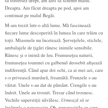
să traversez drept, am ales să schimb malul.
Dreapta. Am făcut dreapta pe pod, apoi am
continuat pe malul Begăi.
M-am trezit într-o altă lume. Mă fascinează
fiecare lume descoperită în lumea în care trăim cu
toții. Miasmele nu încetează. Șervețelele, sticlele,
ambalajele de țigări rănesc inimile sensibile.
Rănesc și o inimă de leu. Frumusețea naturii,
frumusețea toamnei cu galbenul deosebit afișează
indiferență. Când apar doi ochi, ca ai mei azi, care
s-o privească murdară, freamătă. Frunzele s-au
văitat. Unele s-au dat de pământ. Crengile s-au
îndoit. Unele au trosnit. Tresar când trosnesc.
Vechile superstiții năvălesc.
Urmează să se
întâmple o nenorocire.
Oh, nenorocirile cu care