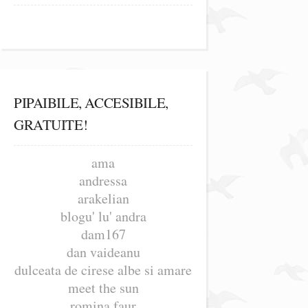
PIPAIBILE, ACCESIBILE,
GRATUITE!
ama
andressa
arakelian
blogu' lu' andra
dam167
dan vaideanu
dulceata de cirese albe si amare
meet the sun
romina faur