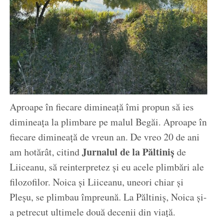
Aproape în fiecare dimineață îmi propun să ies
dimineața la plimbare pe malul Begăi. Aproape în
fiecare dimineață de vreun an. De vreo 20 de ani
Jurnalul de la Păltiniș
am hotărât, citind
de
Liiceanu, să reinterpretez și eu acele plimbări ale
filozofilor. Noica și Liiceanu, uneori chiar și
Pleșu, se plimbau împreună. La Păltiniș, Noica și-
a petrecut ultimele două decenii din viață.