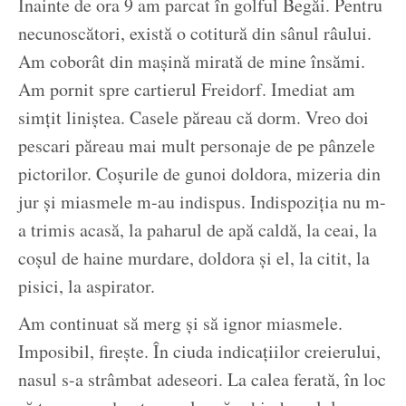
Înainte de ora 9 am parcat în golful Begăi. Pentru
necunoscători, există o cotitură din sânul râului.
Am coborât din mașină mirată de mine însămi.
Am pornit spre cartierul Freidorf. Imediat am
simțit liniștea. Casele păreau că dorm. Vreo doi
pescari păreau mai mult personaje de pe pânzele
pictorilor. Coșurile de gunoi doldora, mizeria din
jur și miasmele m-au indispus. Indispoziția nu m-
a trimis acasă, la paharul de apă caldă, la ceai, la
coșul de haine murdare, doldora și el, la citit, la
pisici, la aspirator.
Am continuat să merg și să ignor miasmele.
Imposibil, firește. În ciuda indicațiilor creierului,
nasul s-a strâmbat adeseori. La calea ferată, în loc