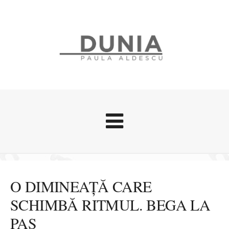
Evenimente
Stari afective
O DIMINEAȚĂ CARE
Zice Dunia
SCHIMBĂ RITMUL. BEGA LA
Călătorii
PAS
Cursuri povestite