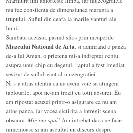
Marmura imi amorteste limba, iar muzeografele
ma fac constienta de dimensiunea marunta a
trupului. Suflul din ceafa ia marile vanturi ale
lumii.
Sambata aceasta, pasind sfios prin incaperile
Muzeului National de Arta
, si admirand o panza
de-a lui Aman, o prietena mi-a indreptat ochiul
asupra unui chip cu degetul. Faptul a fost imediat
sesizat de suflul-vant al muzeografiei.
Ni s-a atras atentia ca nu avem voie sa atingem
tablourile, apoi ne-am trezit cu totii absurzi. Eu
am ripostat acuzei printr-o asigurare ca nu am
atins panza, iar vocea sictirita a intregit scena
obscura.
Mie imi spui!
Am intrebat daca ne face
mincinoase si am ascultat un discurs despre