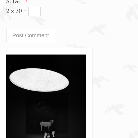
Solve :
*
2 × 30 =