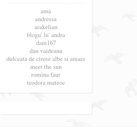
ama
andressa
arakelian
blogu' lu' andra
dam167
dan vaideanu
dulceata de cirese albe si amare
meet the sun
romina faur
teodora mateoc