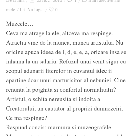
Dunia
1
Trăiri afective ale
De
22 nov., 2010
Ziua culorii
mele
0
No tags
Muzeele…
Ceva ma atrage la ele, altceva ma respinge.
Atractia vine de la munca, munca artistului. Nu
oricine apuca ideea de i, d, e, e, a, oricare insa se
inhama la un salariu. Refuzul unui venit sigur cu
idee
scopul adunarii literelor in cuvantul
ii
apartine doar unui marturisitor al nebuniei. Cine
renunta la pojghita si confortul normalitatii?
Artistul, o schita nereusita si indoita a
Creatorului, un cautator al propriei dumnezeiri.
Ce ma respinge?
Raspund concis: marmura si muzeografele.