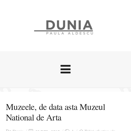
Evenimente
Stari afective
Muzeele, de data asta Muzeul
Zice Dunia
National de Arta
Călătorii
Cursuri povestite