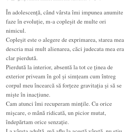
Ziua culorii
În adolescență, când vârsta îmi impunea anumite
faze în evoluție, m-a copleșit de multe ori
nimicul.
Copleșit este o alegere de exprimarea, starea mea
descria mai mult alienarea, căci judecata mea era
clar pierdută.
Pierdută la interior, absentă la tot ce ținea de
exterior priveam în gol și simțeam cum întreg
corpul meu încearcă să forțeze gravitația și să se
miște în inacțiune.
Cam atunci îmi recuperam mințile. Cu orice
mișcare, o mână ridicată, un picior mutat,
îndepărtam orice senzație.
La vârsta adultă, mă aflu la acestă vârstă, nu știu