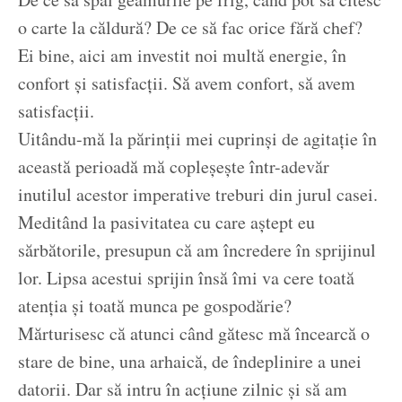
o carte la căldură? De ce să fac orice fără chef?
Ei bine, aici am investit noi multă energie, în
confort și satisfacții. Să avem confort, să avem
satisfacții.
Uitându-mă la părinții mei cuprinși de agitație în
această perioadă mă copleșește într-adevăr
inutilul acestor imperative treburi din jurul casei.
Meditând la pasivitatea cu care aștept eu
sărbătorile, presupun că am încredere în sprijinul
lor. Lipsa acestui sprijin însă îmi va cere toată
atenția și toată munca pe gospodărie?
Mărturisesc că atunci când gătesc mă încearcă o
stare de bine, una arhaică, de îndeplinire a unei
datorii. Dar să intru în acțiune zilnic și să am