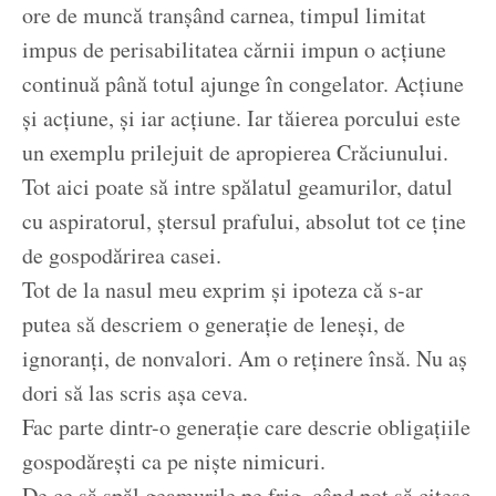
ore de muncă tranșând carnea, timpul limitat
impus de perisabilitatea cărnii impun o acțiune
continuă până totul ajunge în congelator. Acțiune
și acțiune, și iar acțiune. Iar tăierea porcului este
un exemplu prilejuit de apropierea Crăciunului.
Tot aici poate să intre spălatul geamurilor, datul
cu aspiratorul, ștersul prafului, absolut tot ce ține
de gospodărirea casei.
Tot de la nasul meu exprim și ipoteza că s-ar
putea să descriem o generație de leneși, de
ignoranți, de nonvalori. Am o reținere însă. Nu aș
dori să las scris așa ceva.
Fac parte dintr-o generație care descrie obligațiile
gospodărești ca pe niște nimicuri.
De ce să spăl geamurile pe frig, când pot să citesc