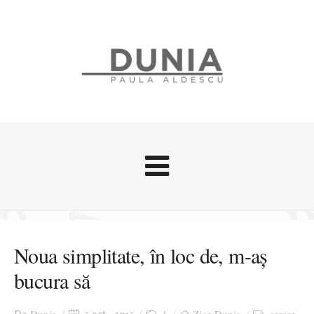
Evenimente
Stari afective
Noua simplitate, în loc de, m-aș
Zice Dunia
bucura să
Călătorii
Cursuri povestite