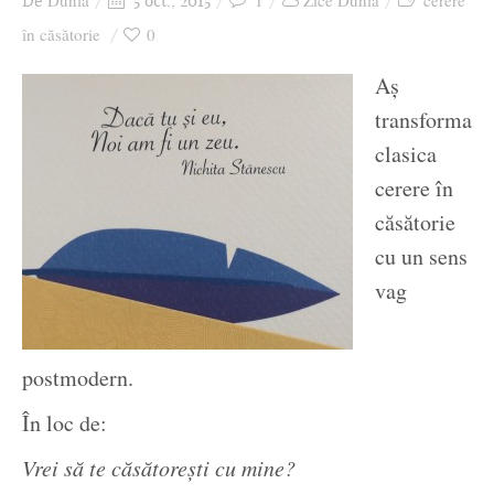
Dunia
1
Zice Dunia
cerere
De
5 oct., 2015
Ziua culorii
în căsătorie
0
Aș
transforma
clasica
cerere în
căsătorie
cu un sens
vag
postmodern.
În loc de:
Vrei să te căsătorești cu mine?