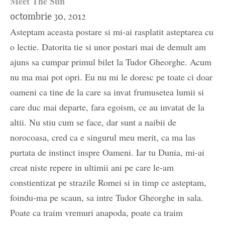
Meet The Sun
octombrie 30, 2012
Asteptam aceasta postare si mi-ai rasplatit asteptarea cu
o lectie. Datorita tie si unor postari mai de demult am
ajuns sa cumpar primul bilet la Tudor Gheorghe. Acum
nu ma mai pot opri. Eu nu mi le doresc pe toate ci doar
oameni ca tine de la care sa invat frumusetea lumii si
care duc mai departe, fara egoism, ce au invatat de la
altii. Nu stiu cum se face, dar sunt a naibii de
norocoasa, cred ca e singurul meu merit, ca ma las
purtata de instinct inspre Oameni. Iar tu Dunia, mi-ai
creat niste repere in ultimii ani pe care le-am
constientizat pe strazile Romei si in timp ce asteptam,
foindu-ma pe scaun, sa intre Tudor Gheorghe in sala.
Poate ca traim vremuri anapoda, poate ca traim