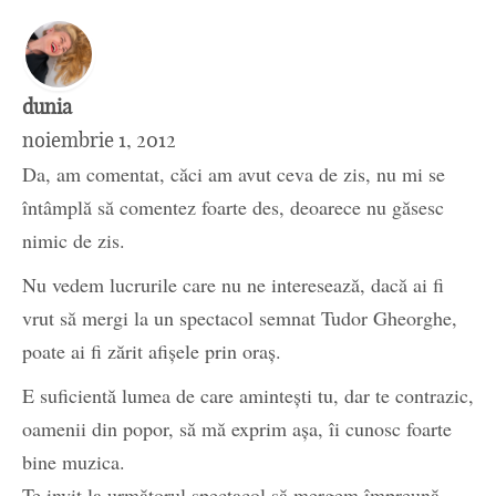
dunia
noiembrie 1, 2012
Da, am comentat, căci am avut ceva de zis, nu mi se
întâmplă să comentez foarte des, deoarece nu găsesc
nimic de zis.
Nu vedem lucrurile care nu ne interesează, dacă ai fi
vrut să mergi la un spectacol semnat Tudor Gheorghe,
poate ai fi zărit afișele prin oraș.
E suficientă lumea de care amintești tu, dar te contrazic,
oamenii din popor, să mă exprim așa, îi cunosc foarte
bine muzica.
Te invit la următorul spectacol să mergem împreună,