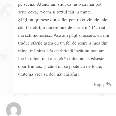
pe scenă. Atunci am știut că nu o să mai pot
scrie ceva, aveam și textul tău în minte.
Și îți mulțumesc din suflet pentru cuvintele tale,
când le citii, o durere iute de carne mă făcu să
mă schimonosesc. Așa am pățit și aseară, eu îmi
traduc stările astea cu un fel de ieșire a mea din
mine, mă simt atât de fericită încât nu mai am
loc în mine, mai ales că în mine nu se găsește
doar frumos, și când nu se poate cu de toate,
urâțenia vrea să dea năvală afară.
Reply