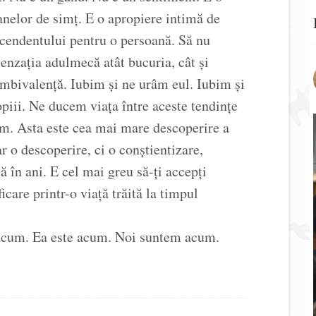
anelor de simț. E o apropiere intimă de
scendentului pentru o persoană. Să nu
Senzația adulmecă atât bucuria, cât și
mbivalență. Iubim și ne urâm eul. Iubim și
piii. Ne ducem viața între aceste tendințe
m. Asta este cea mai mare descoperire a
 o descoperire, ci o conștientizare,
 în ani. E cel mai greu să-ți accepți
icare printr-o viață trăită la timpul
 acum. Ea este acum. Noi suntem acum.