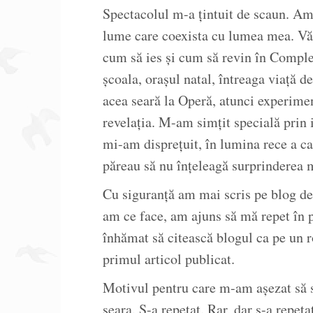
Spectacolul m-a țintuit de scaun. Am
lume care coexista cu lumea mea. Vă r
cum să ies și cum să revin în Comple
școala, orașul natal, întreaga viață d
acea seară la Operă, atunci experim
revelația. M-am simțit specială prin 
mi-am disprețuit, în lumina rece a ca
păreau să nu înțeleagă surprinderea m
Cu siguranță am mai scris pe blog de
am ce face, am ajuns să mă repet în po
înhămat să citească blogul ca pe un 
primul articol publicat.
Motivul pentru care m-am așezat să sc
seara. S-a repetat. Rar, dar s-a repet