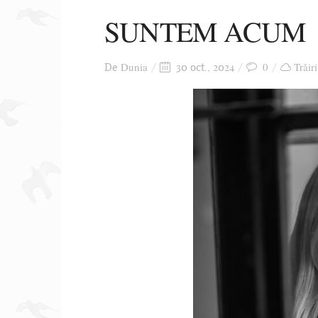
SUNTEM ACUM
Dunia
0
Trăir
De
30 oct., 2024