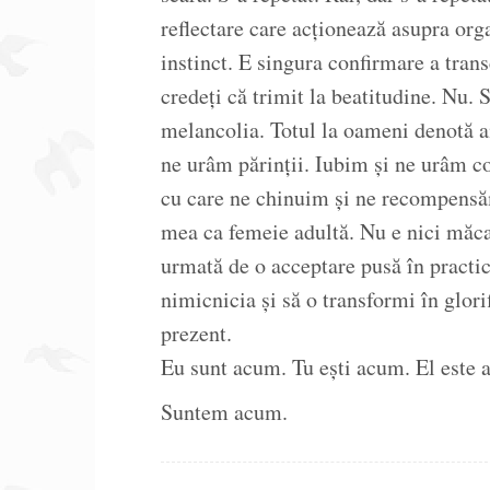
reflectare care acționează asupra org
instinct. E singura confirmare a tran
credeți că trimit la beatitudine. Nu. 
melancolia. Totul la oameni denotă a
ne urâm părinții. Iubim și ne urâm co
cu care ne chinuim și ne recompensă
mea ca femeie adultă. Nu e nici măcar
urmată de o acceptare pusă în practică
nimicnicia și să o transformi în glorif
prezent.
Eu sunt acum. Tu ești acum. El este
Suntem acum.