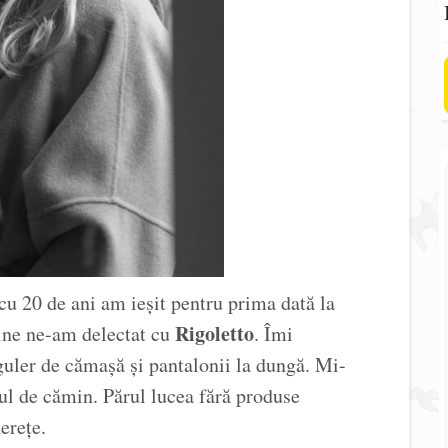
cu 20 de ani am ieșit pentru prima dată la
Rigoletto
ine ne-am delectat cu
. Îmi
guler de cămașă și pantalonii la dungă. Mi-
l de cămin. Părul lucea fără produse
erețe.