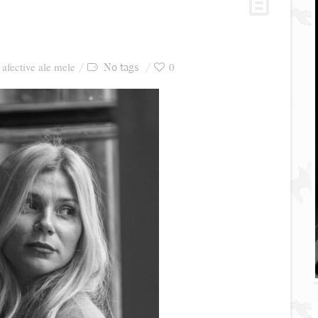
i afective ale mele
0
No tags