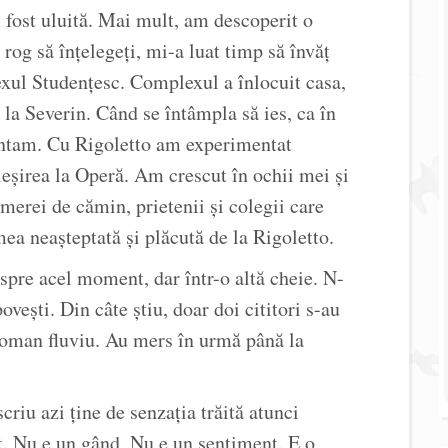
 fost uluită. Mai mult, am descoperit o
og să înțelegeți, mi-a luat timp să învăț
xul Studențesc. Complexul a înlocuit casa,
e la Severin. Când se întâmpla să ies, ca în
entam. Cu Rigoletto am experimentat
ieșirea la Operă. Am crescut în ochii mei și
merei de cămin, prietenii și colegii care
ea neașteptată și plăcută de la Rigoletto.
spre acel moment, dar într-o altă cheie. N-
vești. Din câte știu, doar doi cititori s-au
roman fluviu. Au mers în urmă până la
riu azi ține de senzația trăită atunci
at. Nu e un gând. Nu e un sentiment. E o