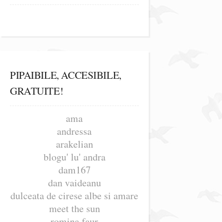
PIPAIBILE, ACCESIBILE,
GRATUITE!
ama
andressa
arakelian
blogu' lu' andra
dam167
dan vaideanu
dulceata de cirese albe si amare
meet the sun
romina faur