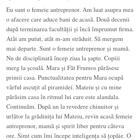
Eu sunt o femeie antreprenor. Am luat asupra mea
o afacere care aduce bani de acasă. Două decenii
după terminarea facultății și încă împrumut firma.
Atât am putut, atât m-am străduit. Să mergem
mai departe. Sunt o femeie antreprenor și mamă.
Nu de disciplinată încep ziua la șapte. Copiii
merg la școală. Mara și Făt Frumos părăsesc
primii casa. Punctualitatea pentru Mara ocupă
vârful ascuțit al piramidei. Mateiu și cu mine
părăsim casa în ritmul lui care este alandala.
Continuăm. După un la revedere chinuitor și
urlător la grădinița lui Mateiu, revin acasă femeie
antreprenor, mamă și spirit liber pentru câteva
ore. Simt cum îmi începe inteligența să țopăie. O