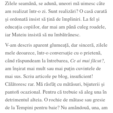
Zilele seamănă, se adună, uneori mă uimesc câte
am realizat într-o zi. Sunt realizări? O casă curată
și ordonată insist să țină de împliniri. La fel și
educația copiilor, dar mai am până culeg roadele,
iar Mateiu insistă să nu îmbătrânesc.
V-am descris aparent glumeață, dar sinceră, zilele
mele deoarece, într-o conversație cu o prietenă,
când răspundeam la întrebarea,
Ce ai mai făcut?,
am înșirat mai mult sau mai puțin cuvintele de
mai sus. Scriu articole pe blog, insuficient!
Călătoresc rar. Mă răsfăț cu mătăsuri, bijuterii și
pantofi ocazional. Pentru că trebuie să aleg una în
detrimentul alteia. O rochie de mătase sau gresie
de la Tempini pentru baie? Nu amândouă, una, am