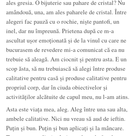
ales gresia. O bijuterie sau pahare de cristal? Nu
amândouă, una, am ales paharele de cristal. Între
alegeri fac pauză cu o rochie, niște pantofi, un
inel, dar nu împreună. Prietena după ce m-a
ascultat ușor emoționată și de la vinul cu care ne
bucurasem de revedere mi-a comunicat că ea nu
trebuie să aleagă. Am ciocnit și pentru asta. E un
scop ăsta, să nu trebuiască să alegi între produse
calitative pentru casă și produse calitative pentru
propriul corp, dar în ciuda obiectivelor și
activităților alcătuite de capul meu, nu l-am atins.
Asta este viața mea, aleg. Aleg între una sau alta,
ambele calitative. Nici nu vreau să aud de ieftin.
Puțin și bun. Puțin și bun aplicați și la mâncare.