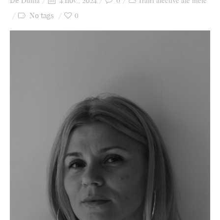
Dunia
0
Trăiri afective ale mele
De
4 nov., 2024
Ziua culorii
0
No tags