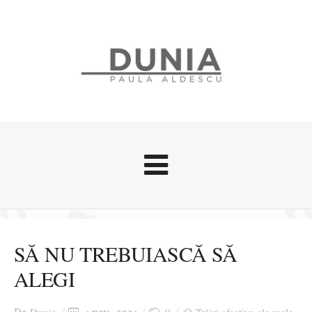
Evenimente
Stari afective
SĂ NU TREBUIASCĂ SĂ
Zice Dunia
ALEGI
Călătorii
Cursuri povestite