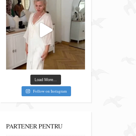
Load More...
Follow on Instagram
PARTENER PENTRU