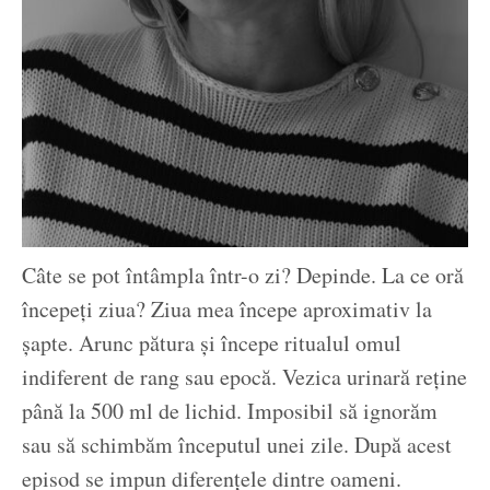
Câte se pot întâmpla într-o zi? Depinde. La ce oră
începeți ziua? Ziua mea începe aproximativ la
șapte. Arunc pătura și începe ritualul omul
indiferent de rang sau epocă. Vezica urinară reține
până la 500 ml de lichid. Imposibil să ignorăm
sau să schimbăm începutul unei zile. După acest
episod se impun diferențele dintre oameni.