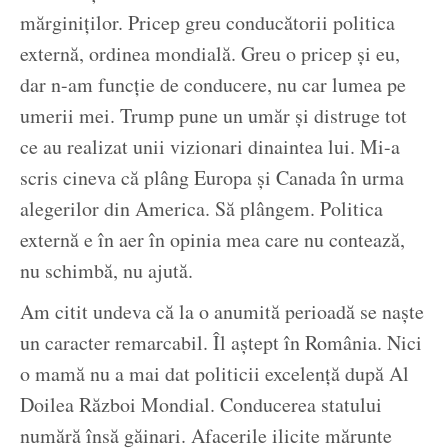
mărginiților. Pricep greu conducătorii politica
externă, ordinea mondială. Greu o pricep și eu,
dar n-am funcție de conducere, nu car lumea pe
umerii mei. Trump pune un umăr și distruge tot
ce au realizat unii vizionari dinaintea lui. Mi-a
scris cineva că plâng Europa și Canada în urma
alegerilor din America. Să plângem. Politica
externă e în aer în opinia mea care nu contează,
nu schimbă, nu ajută.
Am citit undeva că la o anumită perioadă se naște
un caracter remarcabil. Îl aștept în România. Nici
o mamă nu a mai dat politicii excelență după Al
Doilea Război Mondial. Conducerea statului
numără însă găinari. Afacerile ilicite mărunte