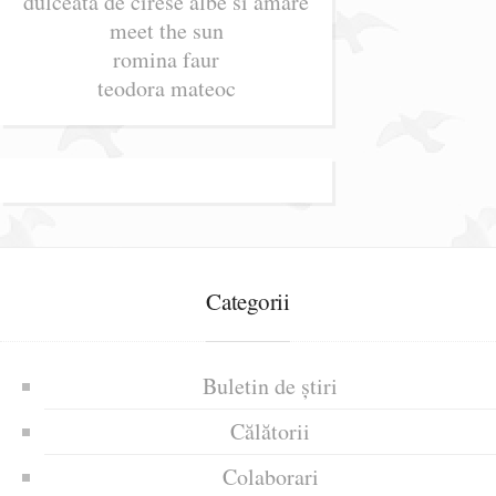
dulceata de cirese albe si amare
meet the sun
romina faur
teodora mateoc
Categorii
Buletin de știri
Călătorii
Colaborari