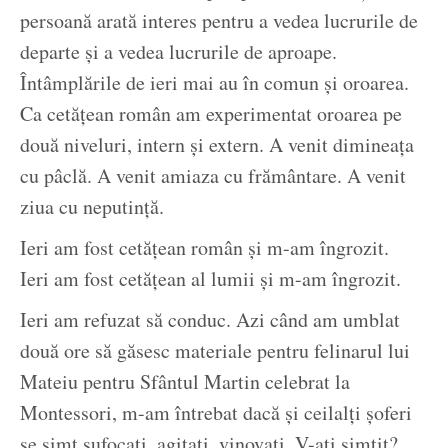
persoană arată interes pentru a vedea lucrurile de
departe și a vedea lucrurile de aproape.
Întâmplările de ieri mai au în comun și oroarea.
Ca cetățean român am experimentat oroarea pe
două niveluri, intern și extern. A venit dimineața
cu pâclă. A venit amiaza cu frământare. A venit
ziua cu neputință.
Ieri am fost cetățean român și m-am îngrozit.
Ieri am fost cetățean al lumii și m-am îngrozit.
Ieri am refuzat să conduc. Azi când am umblat
două ore să găsesc materiale pentru felinarul lui
Mateiu pentru Sfântul Martin celebrat la
Montessori, m-am întrebat dacă și ceilalți șoferi
se simt sufocați, agitați, vinovați. V-ați simțit?