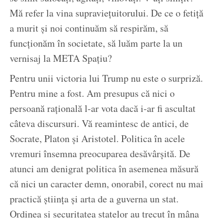
Mă refer la vina supraviețuitorului. De ce o fetiță
a murit și noi continuăm să respirăm, să
funcționăm în societate, să luăm parte la un
vernisaj la META Spațiu?
Pentru unii victoria lui Trump nu este o surpriză.
Pentru mine a fost. Am presupus că nici o
persoană rațională l-ar vota dacă i-ar fi ascultat
câteva discursuri. Vă reamintesc de antici, de
Socrate, Platon și Aristotel. Politica în acele
vremuri însemna preocuparea desăvârșită. De
atunci am denigrat politica în asemenea măsură
că nici un caracter demn, onorabil, corect nu mai
practică știința și arta de a guverna un stat.
Ordinea și securitatea statelor au trecut în mâna