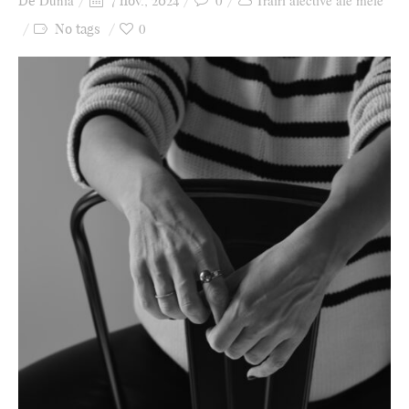
Dunia
0
Trăiri afective ale mele
De
7 nov., 2024
Ziua culorii
0
No tags