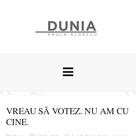
Evenimente
Stari afective
VREAU SĂ VOTEZ. NU AM CU
Zice Dunia
CINE.
Călătorii
Cursuri povestite