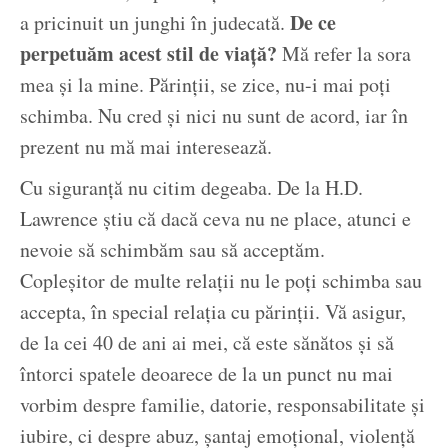
De ce
a pricinuit un junghi în judecată.
perpetuăm acest stil de viață?
Mă refer la sora
mea și la mine. Părinții, se zice, nu-i mai poți
schimba. Nu cred și nici nu sunt de acord, iar în
prezent nu mă mai interesează.
Cu siguranță nu citim degeaba. De la H.D.
Lawrence știu că dacă ceva nu ne place, atunci e
nevoie să schimbăm sau să acceptăm.
Copleșitor de multe relații nu le poți schimba sau
accepta, în special relația cu părinții. Vă asigur,
de la cei 40 de ani ai mei, că este sănătos și să
întorci spatele deoarece de la un punct nu mai
vorbim despre familie, datorie, responsabilitate și
iubire, ci despre abuz, șantaj emoțional, violență