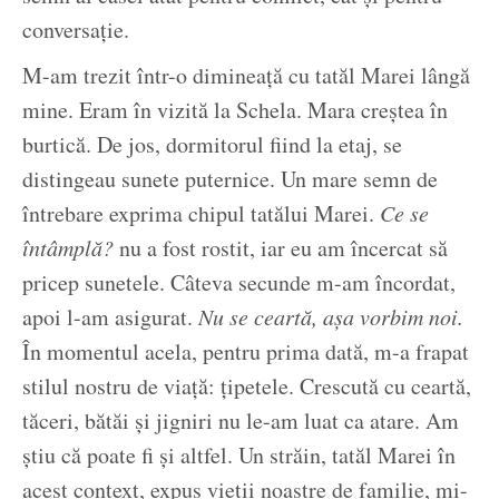
conversație.
M-am trezit într-o dimineață cu tatăl Marei lângă
mine. Eram în vizită la Schela. Mara creștea în
burtică. De jos, dormitorul fiind la etaj, se
distingeau sunete puternice. Un mare semn de
întrebare exprima chipul tatălui Marei.
Ce se
întâmplă?
nu a fost rostit, iar eu am încercat să
pricep sunetele. Câteva secunde m-am încordat,
apoi l-am asigurat.
Nu se ceartă, așa vorbim noi.
În momentul acela, pentru prima dată, m-a frapat
stilul nostru de viață: țipetele. Crescută cu ceartă,
tăceri, bătăi și jigniri nu le-am luat ca atare. Am
știu că poate fi și altfel. Un străin, tatăl Marei în
acest context, expus vieții noastre de familie, mi-