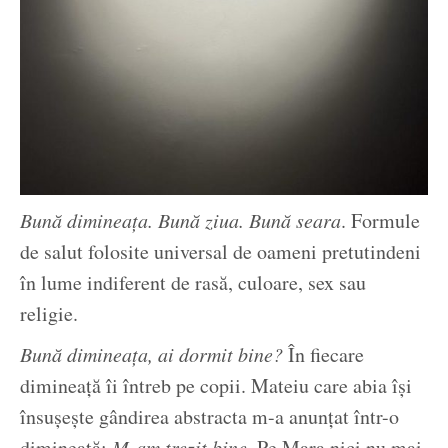
Bună dimineața. Bună ziua. Bună seara
. Formule
de salut folosite universal de oameni pretutindeni
în lume indiferent de rasă, culoare, sex sau
religie.
Bună dimineața, ai dormit bine?
În fiecare
dimineață îi întreb pe copii. Mateiu care abia își
însușește gândirea abstracta m-a anunțat într-o
dimineață:
M-am trezit bine
. Pe Mara nici nu mai