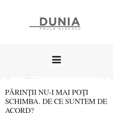
Evenimente
Stari afective
PĂRINȚII NU-I MAI POȚI
Zice Dunia
SCHIMBA. DE CE SUNTEM DE
Călătorii
ACORD?
Cursuri povestite