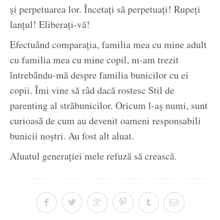
și perpetuarea lor. Încetați să perpetuați! Rupeți
lanțul! Eliberați-vă!
Efectuând comparația, familia mea cu mine adult
cu familia mea cu mine copil, m-am trezit
întrebându-mă despre familia bunicilor cu ei
copii. Îmi vine să râd dacă rostesc Stil de
parenting al străbunicilor. Oricum l-aș numi, sunt
curioasă de cum au devenit oameni responsabili
bunicii noștri. Au fost alt aluat.
Aluatul generației mele refuză să crească.