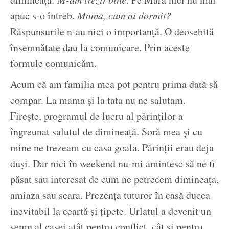
apuc s-o întreb.
Mama, cum ai dormit?
Răspunsurile n-au nici o importanță. O deosebită
însemnătate dau la comunicare. Prin aceste
formule comunicăm.
Acum că am familia mea pot pentru prima dată să
compar. La mama și la tata nu ne salutam.
Firește, programul de lucru al părinților a
îngreunat salutul de dimineață. Soră mea și cu
mine ne trezeam cu casa goala. Părinții erau deja
duși. Dar nici în weekend nu-mi amintesc să ne fi
păsat sau interesat de cum ne petrecem dimineața,
amiaza sau seara. Prezența tuturor în casă ducea
inevitabil la ceartă și țipete. Urlatul a devenit un
semn al casei atât pentru conflict, cât și pentru