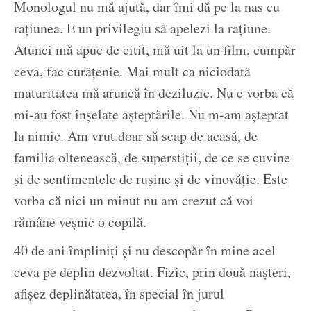
Monologul nu mă ajută, dar îmi dă pe la nas cu
rațiunea. E un privilegiu să apelezi la rațiune.
Atunci mă apuc de citit, mă uit la un film, cumpăr
ceva, fac curățenie. Mai mult ca niciodată
maturitatea mă aruncă în deziluzie. Nu e vorba că
mi-au fost înșelate așteptările. Nu m-am așteptat
la nimic. Am vrut doar să scap de acasă, de
familia oltenească, de superstiții, de ce se cuvine
și de sentimentele de rușine și de vinovăție. Este
vorba că nici un minut nu am crezut că voi
rămâne veșnic o copilă.
40 de ani împliniți și nu descopăr în mine acel
ceva pe deplin dezvoltat. Fizic, prin două nașteri,
afișez deplinătatea, în special în jurul