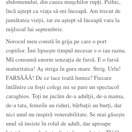
abdomenului, din cauza mușchilor rupți. Psihic,
încă aștept ca viața să-mi înceapă. Am trecut de
jumătatea vieții, iar eu aștept să înceapă vara la
mijlocul lui septembrie.
Norocul meu constă în grija pe care o port
copiilor. Îmi lipsește timpul necesar s-o iau razna.
Mă consumă enorm senzația de farsă. E o farsă
maturitatea! Aș striga în gura mare. Strig. Urlu!
FARSĂĂĂ! De ce tace toată lumea? Fiecare
întâlnire cu foști colegi mi se pare un spectacol
caraghios. Toți ne jucăm de-a adulții, de-a mama,
de-a tata, femeile au riduri, bărbații au burți, dar
nici unul nu inspiră venerabilitate. Se mai găsește
unul să insiste în rolul de adult, dar aproape