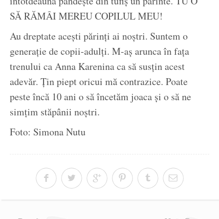
întotdeauna pândește din tufiș un părinte. TU O
SĂ RĂMÂI MEREU COPILUL MEU!
Au dreptate acești părinți ai noștri. Suntem o
generație de copii-adulți. M-aș arunca în fața
trenului ca Anna Karenina ca să susțin acest
adevăr. Țin piept oricui mă contrazice. Poate
peste încă 10 ani o să încetăm joaca și o să ne
simțim stăpânii noștri.
Foto: Simona Nutu