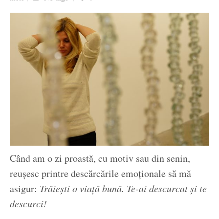
Ziua culorii
Când am o zi proastă, cu motiv sau din senin,
reușesc printre descărcările emoționale să mă
asigur:
Trăiești o viață bună. Te-ai descurcat și te
descurci!