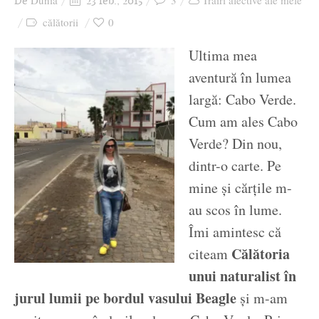
Dunia
3
Trăiri afective ale mele
De
23 feb., 2015
Ziua culorii
călătorii
0
Ultima mea
aventură în lumea
largă: Cabo Verde.
Cum am ales Cabo
Verde? Din nou,
dintr-o carte. Pe
mine și cărțile m-
au scos în lume.
Îmi amintesc că
Călătoria
citeam
unui naturalist în
jurul lumii pe bordul vasului Beagle
și m-am