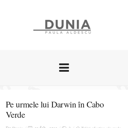
Evenimente
Stari afective
Pe urmele lui Darwin în Cabo
Zice Dunia
Verde
Călătorii
Cursuri povestite