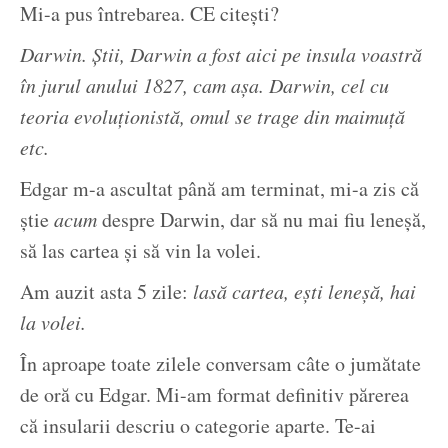
Mi-a pus întrebarea. CE citești?
Darwin. Știi, Darwin a fost aici pe insula voastră
în jurul anului 1827, cam așa. Darwin, cel cu
teoria evoluționistă, omul se trage din maimuță
etc.
Edgar m-a ascultat până am terminat, mi-a zis că
știe
acum
despre Darwin, dar să nu mai fiu leneșă,
să las cartea și să vin la volei.
Am auzit asta 5 zile:
lasă cartea, ești leneșă, hai
la volei.
În aproape toate zilele conversam câte o jumătate
de oră cu Edgar. Mi-am format definitiv părerea
că insularii descriu o categorie aparte. Te-ai