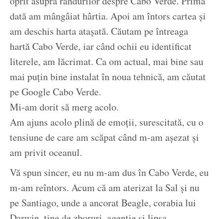
oprit asupra rândurilor despre Cabo Verde. Prima
dată am mângâiat hârtia. Apoi am întors cartea și
am deschis harta atașată. Căutam pe întreaga
hartă Cabo Verde, iar când ochii eu identificat
literele, am lăcrimat. Ca om actual, mai bine sau
mai puțin bine instalat în noua tehnică, am căutat
pe Google Cabo Verde.
Mi-am dorit să merg acolo.
Am ajuns acolo plină de emoții, surescitată, cu o
tensiune de care am scăpat când m-am așezat și
am privit oceanul.
Vă spun sincer, eu nu m-am dus în Cabo Verde, eu
m-am reîntors. Acum că am aterizat la Sal și nu
pe Santiago, unde a ancorat Beagle, corabia lui
Darwin, ține de zboruri, agenție și lipsa