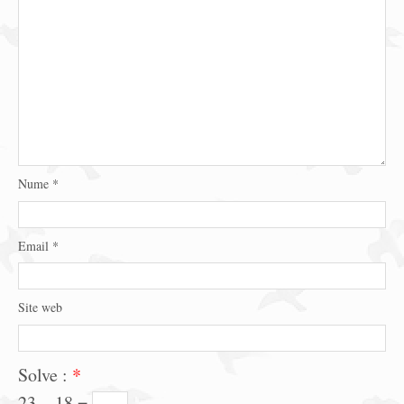
Nume
*
Email
*
Site web
Solve :
*
23 − 18 =