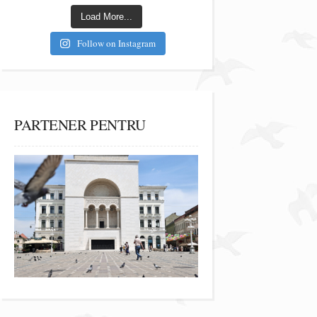
Load More...
Follow on Instagram
PARTENER PENTRU