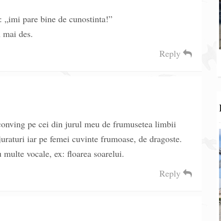
c: „imi pare bine de cunostinta!”
m mai des.
Reply
i conving pe cei din jurul meu de frumusetea limbii
juraturi iar pe femei cuvinte frumoase, de dragoste.
u multe vocale, ex: floarea soarelui.
Reply