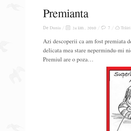
Premianta
Dunia
7
Trăiri
De
24 ian., 2010
Azi descoperii ca am fost premiata d
delicata mea stare nepermindu-mi nic
Premiul are o poza…