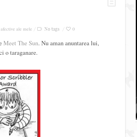
 afective ale mele
0
No tags
e
Meet The Sun
. Nu aman anuntarea lui,
i o taraganare.