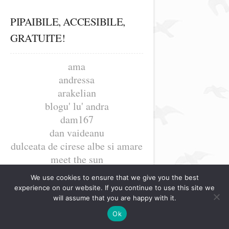
PIPAIBILE, ACCESIBILE,
GRATUITE!
ama
andressa
arakelian
blogu' lu' andra
dam167
dan vaideanu
dulceata de cirese albe si amare
meet the sun
romina faur
We use cookies to ensure that we give you the best
teodora mateoc
experience on our website. If you continue to use this site we
will assume that you are happy with it.
Ok