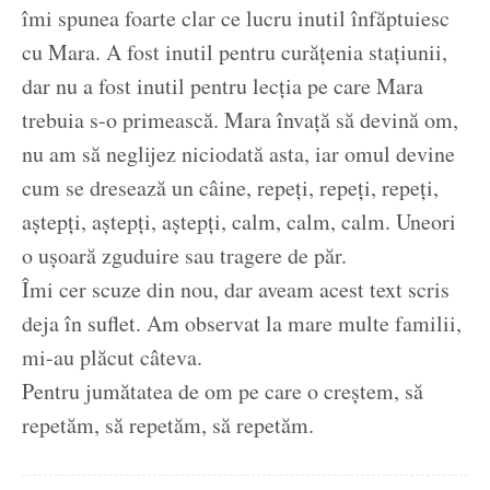
îmi spunea foarte clar ce lucru inutil înfăptuiesc
cu Mara. A fost inutil pentru curățenia stațiunii,
dar nu a fost inutil pentru lecția pe care Mara
trebuia s-o primească. Mara învață să devină om,
nu am să neglijez niciodată asta, iar omul devine
cum se dresează un câine, repeți, repeți, repeți,
aștepți, aștepți, aștepți, calm, calm, calm. Uneori
o ușoară zguduire sau tragere de păr.
Îmi cer scuze din nou, dar aveam acest text scris
deja în suflet. Am observat la mare multe familii,
mi-au plăcut câteva.
Pentru jumătatea de om pe care o creștem, să
repetăm, să repetăm, să repetăm.