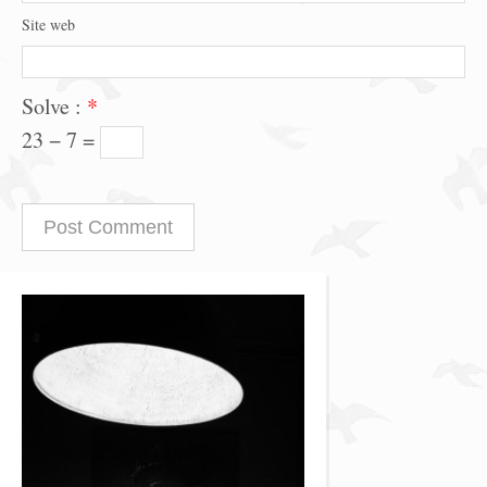
Site web
Solve :
*
23 − 7 =