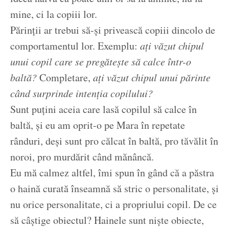
mine, ci la copiii lor.
Părinții ar trebui să-și privească copiii dincolo de
comportamentul lor. Exemplu:
ați văzut chipul
unui copil care se pregătește să calce într-o
baltă?
Completare,
ați văzut chipul unui părinte
când surprinde intenția copilului?
Sunt puțini aceia care lasă copilul să calce în
baltă, și eu am oprit-o pe Mara în repetate
rânduri, deși sunt pro călcat în baltă, pro tăvălit în
noroi, pro murdărit când mănâncă.
Eu mă calmez altfel, îmi spun în gând că a păstra
o haină curată înseamnă să stric o personalitate, și
nu orice personalitate, ci a propriului copil. De ce
să câștige obiectul? Hainele sunt niște obiecte,