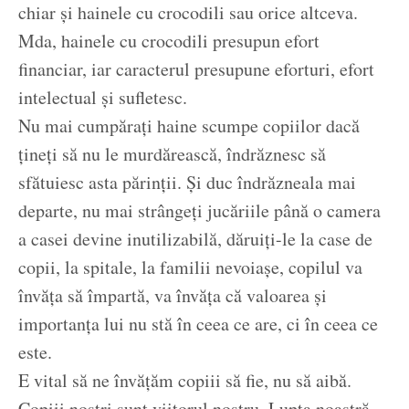
chiar și hainele cu crocodili sau orice altceva.
Mda, hainele cu crocodili presupun efort
financiar, iar caracterul presupune eforturi, efort
intelectual și sufletesc.
Nu mai cumpărați haine scumpe copiilor dacă
țineți să nu le murdărească, îndrăznesc să
sfătuiesc asta părinții. Și duc îndrăzneala mai
departe, nu mai strângeți jucăriile până o camera
a casei devine inutilizabilă, dăruiți-le la case de
copii, la spitale, la familii nevoiașe, copilul va
învăța să împartă, va învăța că valoarea și
importanța lui nu stă în ceea ce are, ci în ceea ce
este.
E vital să ne învățăm copiii să fie, nu să aibă.
Copiii noștri sunt viitorul nostru. Lupta noastră,