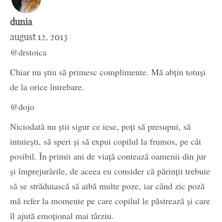
dunia
august 12, 2013
@drstoica
Chiar nu știu să primesc complimente. Mă abțin totuși
de la orice întrebare.
@dojo
Niciodată nu știi sigur ce iese, poți să presupui, să
intuiești, să speri și să expui copilul la frumos, pe cât
posibil. În primii ani de viață contează oamenii din jur
și împrejurările, de aceea eu consider că părinții trebuie
să se străduiască să aibă multe poze, iar când zic poză
mă refer la momente pe care copilul le păstrează și care
îl ajută emoțional mai târziu.