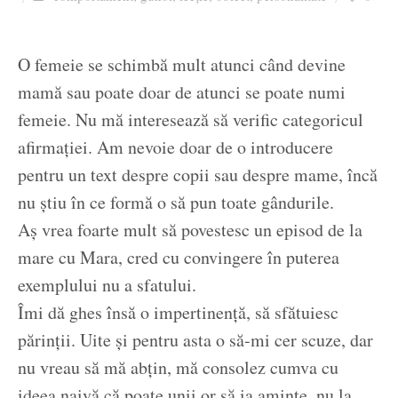
Ziua culorii
O femeie se schimbă mult atunci când devine
mamă sau poate doar de atunci se poate numi
femeie. Nu mă interesează să verific categoricul
afirmației. Am nevoie doar de o introducere
pentru un text despre copii sau despre mame, încă
nu știu în ce formă o să pun toate gândurile.
Aș vrea foarte mult să povestesc un episod de la
mare cu Mara, cred cu convingere în puterea
exemplului nu a sfatului.
Îmi dă ghes însă o impertinență, să sfătuiesc
părinții. Uite și pentru asta o să-mi cer scuze, dar
nu vreau să mă abțin, mă consolez cumva cu
ideea naivă că poate unii or să ia aminte, nu la