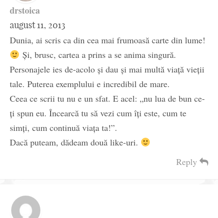
drstoica
august 11, 2013
Dunia, ai scris ca din cea mai frumoasă carte din lume!
Și, brusc, cartea a prins a se anima singură.
Personajele ies de-acolo și dau și mai multă viață vieții
tale. Puterea exemplului e incredibil de mare.
Ceea ce scrii tu nu e un sfat. E acel: „nu lua de bun ce-
ți spun eu. Încearcă tu să vezi cum îți este, cum te
simți, cum continuă viața ta!”.
Dacă puteam, dădeam două like-uri.
Reply