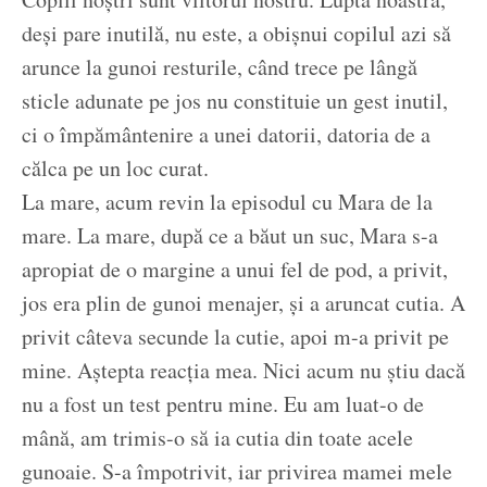
deși pare inutilă, nu este, a obișnui copilul azi să
arunce la gunoi resturile, când trece pe lângă
sticle adunate pe jos nu constituie un gest inutil,
ci o împământenire a unei datorii, datoria de a
călca pe un loc curat.
La mare, acum revin la episodul cu Mara de la
mare. La mare, după ce a băut un suc, Mara s-a
apropiat de o margine a unui fel de pod, a privit,
jos era plin de gunoi menajer, și a aruncat cutia. A
privit câteva secunde la cutie, apoi m-a privit pe
mine. Aștepta reacția mea. Nici acum nu știu dacă
nu a fost un test pentru mine. Eu am luat-o de
mână, am trimis-o să ia cutia din toate acele
gunoaie. S-a împotrivit, iar privirea mamei mele