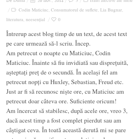
Dunia
3
Trăiri afective ale mele
De
26 nov., 2014
Ziua culorii
Codin Maticiuc
Consumatorul de suflete
Lia Bugnar
,
,
,
literatura
neesențial
0
,
Întrerup acest blog timp de un text, de acest text
pe care urmează să-l scriu. Încep.
Am petrecut o noapte cu Maticiuc, Codin
Maticiuc. Înainte să fiu invidiată sau disprețuită,
așteptați preț de o secundă. În același fel am
petrecut nopți cu Huxley, Sebastian, Freud etc.
Just ar fi să recunosc niște ore, cu Maticiuc am
petrecut doar câteva ore. Suficiente oricum!
Am încercat să stabilesc, după acele ore, vreo 3,
dacă acest timp a fost complet pierdut sau am
câștigat ceva. În toată această derută mi se pare