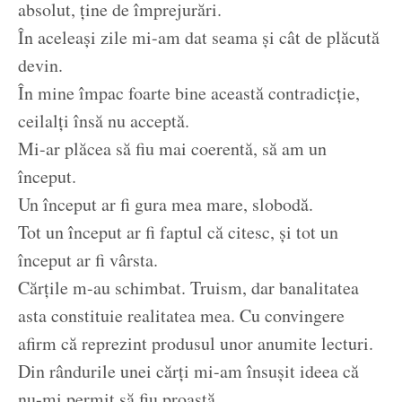
absolut, ține de împrejurări.
În aceleași zile mi-am dat seama și cât de plăcută
devin.
În mine împac foarte bine această contradicție,
ceilalți însă nu acceptă.
Mi-ar plăcea să fiu mai coerentă, să am un
început.
Un început ar fi gura mea mare, slobodă.
Tot un început ar fi faptul că citesc, și tot un
început ar fi vârsta.
Cărțile m-au schimbat. Truism, dar banalitatea
asta constituie realitatea mea. Cu convingere
afirm că reprezint produsul unor anumite lecturi.
Din rândurile unei cărți mi-am însușit ideea că
nu-mi permit să fiu proastă.