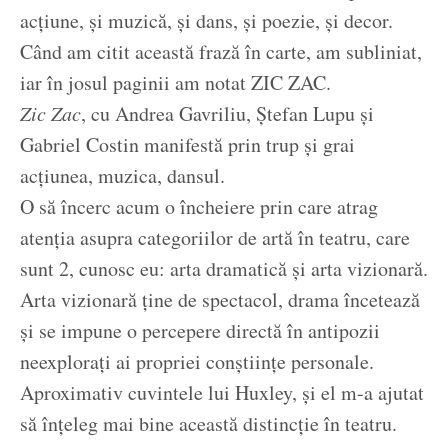
acțiune, și muzică, și dans, și poezie, și decor.
Când am citit această frază în carte, am subliniat,
iar în josul paginii am notat ZIC ZAC.
Zic Zac
, cu Andrea Gavriliu, Ștefan Lupu și
Gabriel Costin manifestă prin trup și grai
acțiunea, muzica, dansul.
O să încerc acum o încheiere prin care atrag
atenția asupra categoriilor de artă în teatru, care
sunt 2, cunosc eu: arta dramatică și arta vizionară.
Arta vizionară ține de spectacol, drama încetează
și se impune o percepere directă în antipozii
neexplorați ai propriei conștiințe personale.
Aproximativ cuvintele lui Huxley, și el m-a ajutat
să înțeleg mai bine această distincție în teatru.