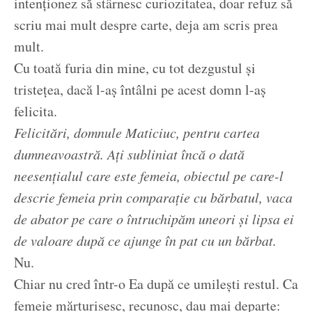
intenționez să stârnesc curiozitatea, doar refuz să
scriu mai mult despre carte, deja am scris prea
mult.
Cu toată furia din mine, cu tot dezgustul și
tristețea, dacă l-aș întâlni pe acest domn l-aș
felicita.
Felicitări, domnule Maticiuc, pentru cartea
dumneavoastră. Ați subliniat încă o dată
neesențialul care este femeia, obiectul pe care-l
descrie femeia prin comparație cu bărbatul, vaca
de abator pe care o întruchipăm uneori și lipsa ei
de valoare după ce ajunge în pat cu un bărbat.
Nu.
Chiar nu cred într-o Ea după ce umilești restul. Ca
femeie mărturisesc, recunosc, dau mai departe: