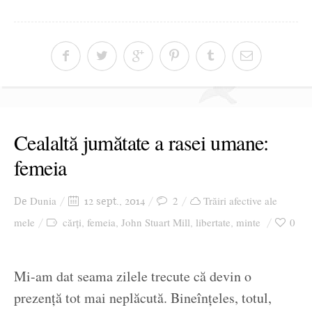
Cealaltă jumătate a rasei umane:
femeia
Dunia
2
Trăiri afective ale
De
12 sept., 2014
mele
cărți
femeia
John Stuart Mill
libertate
minte
0
,
,
,
,
Mi-am dat seama zilele trecute că devin o
prezență tot mai neplăcută. Bineînțeles, totul,