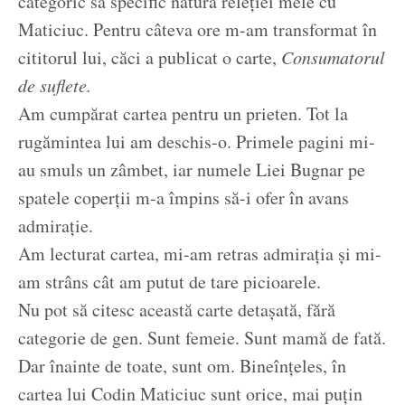
categoric să specific natura releției mele cu
Maticiuc. Pentru câteva ore m-am transformat în
cititorul lui, căci a publicat o carte,
Consumatorul
de suflete.
Am cumpărat cartea pentru un prieten. Tot la
rugămintea lui am deschis-o. Primele pagini mi-
au smuls un zâmbet, iar numele Liei Bugnar pe
spatele coperții m-a împins să-i ofer în avans
admirație.
Am lecturat cartea, mi-am retras admirația și mi-
am strâns cât am putut de tare picioarele.
Nu pot să citesc această carte detașată, fără
categorie de gen. Sunt femeie. Sunt mamă de fată.
Dar înainte de toate, sunt om. Bineînțeles, în
cartea lui Codin Maticiuc sunt orice, mai puțin