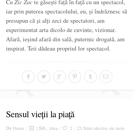
C
u Zic Zac
te găsești față în față cu un spectacol,
iar prin puterea spectacolului, eu, și îndrăznesc să
presupun că și alți zeci de spectatori, am
experimentat arta dicolo de cuvinte, vizionar.
Afară, ieșind afară din sală, puternic drogată, am
inspirat. Teii dădeau propriul lor spectacol.
Sensul vieții la piață
Dunia
2
Trăiri afective ale mele
De
7 feb., 2014