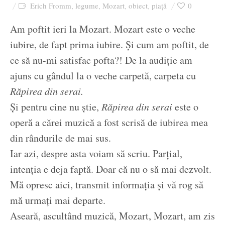
Erich Fromm
legume
Mozart
obiect
piață
0
,
,
,
,
Am poftit ieri la Mozart. Mozart este o veche
iubire, de fapt prima iubire. Și cum am poftit, de
ce să nu-mi satisfac pofta?! De la audiție am
ajuns cu gândul la o veche carpetă, carpeta cu
Răpirea din serai.
Și pentru cine nu știe,
Răpirea din serai
este o
operă a cărei muzică a fost scrisă de iubirea mea
din rândurile de mai sus.
Iar azi, despre asta voiam să scriu. Parțial,
intenția e deja faptă. Doar că nu o să mai dezvolt.
Mă opresc aici, transmit informația și vă rog să
mă urmați mai departe.
Aseară, ascultând muzică, Mozart, Mozart, am zis