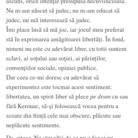
ascuns, orice intenție presupusă necuviincioasă.
Nu m-am născut să judec, nu m-am educat să
judec, nu mă interesează să judec.
Îmi place însă să mă joc, iar jocul meu preferat
stă în exprimarea amăgitoarei libertăți. În fond,
nimeni nu este cu adevărat liber, cu totii suntem
sclavi, ai soțului sau soției, ai părinților,
convențiilor sociale, opiniei publice.
Dar ceea ce-mi doresc cu adevărat să
experimentez este tocmai acest sentiment:
libertatea, un spirit liber să plece
pe drum
cu sau
fără Kerouac, să-și folosească vocea pentru a
scoate din ființă cele mai obscure, plăcute sau
neplăcute sentimente.
Da, citesc. Nu știu alții de ce nu o fac și nu