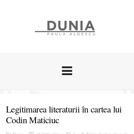
Evenimente
Stari afective
Legitimarea literaturii în cartea lui
Zice Dunia
Codin Maticiuc
Călătorii
Cursuri povestite