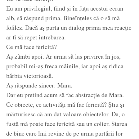
Eu am privilegiul, fiind și în fața acestui ecran
alb, să răspund prima. Bineînțeles că o să mă
fofilez. Dacă aș purta un dialog prima mea reacție
ar fi să repet întrebarea.
Ce mă face fericită?
Aș zâmbi apoi. Ar urma să las privirea în jos,
probabil mi-aș freca mâinile, iar apoi aș ridica
bărbia victorioasă.
Aș răspunde sincer: Mara.
Dar eu pretind acum să fac abstracție de Mara.
Ce obiecte, ce activități mă fac fericită? Știu și
mărturisesc că am dat valoare obiectelor. Da, o
fustă mă poate face fericită sau un colier. Starea
de bine care îmi revine de pe urma purtării lor