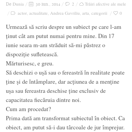
Dunia
2
Trăiri afective ale mele
De
30 iun., 2014
actor
actualitate
Andrea Gavriliu
arta
categorii
0
,
,
,
,
Urmează să scriu despre un subiect pe care l-am
ținut cât am putut numai pentru mine. Din 17
iunie seara m-am străduit să-mi păstrez o
dispoziție sufletească.
Mărturisesc, e greu.
Să deschizi o ușă sau o fereastră în realitate poate
ține și de întâmplare, dar acțiunea de a menține
ușa sau fereastra deschise ține exclusiv de
capacitatea fiecăruia dintre noi.
Cum am procedat?
Prima dată am transformat subiectul în obiect. Ca
obiect, am putut să-i dau târcoale de jur împrejur.