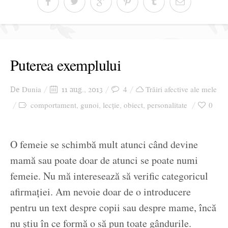
Puterea exemplului
Dunia
4
Trăiri afective ale mele
De
11 aug., 2013
comportament
gunoi
lecție
obiect
personalitate
0
,
,
,
,
O femeie se schimbă mult atunci când devine
mamă sau poate doar de atunci se poate numi
femeie. Nu mă interesează să verific categoricul
afirmației. Am nevoie doar de o introducere
pentru un text despre copii sau despre mame, încă
nu știu în ce formă o să pun toate gândurile.