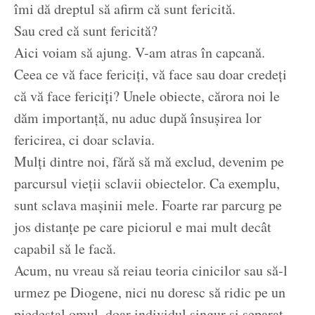
îmi dă dreptul să afirm că sunt fericită.
Sau cred că sunt fericită?
Aici voiam să ajung. V-am atras în capcană.
Ceea ce vă face fericiți, vă face sau doar credeți
că vă face fericiți? Unele obiecte, cărora noi le
dăm importanță, nu aduc după însușirea lor
fericirea, ci doar sclavia.
Mulți dintre noi, fără să mă exclud, devenim pe
parcursul vieții sclavii obiectelor. Ca exemplu,
sunt sclava mașinii mele. Foarte rar parcurg pe
jos distanțe pe care piciorul e mai mult decât
capabil să le facă.
Acum, nu vreau să reiau teoria cinicilor sau să-l
urmez pe Diogene, nici nu doresc să ridic pe un
piedestal omul, doar individul singur și separat