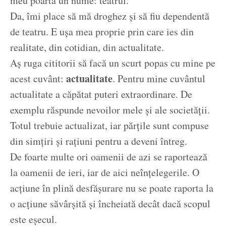
meu poartă un nume: teatrul.
Da, îmi place să mă droghez și să fiu dependentă
de teatru. E ușa mea proprie prin care ies din
realitate, din cotidian, din actualitate.
Aș ruga cititorii să facă un scurt popas cu mine pe
actualitate
acest cuvânt:
. Pentru mine cuvântul
actualitate a căpătat puteri extraordinare. De
exemplu răspunde nevoilor mele și ale societății.
Totul trebuie actualizat, iar părțile sunt compuse
din simțiri și rațiuni pentru a deveni întreg.
De foarte multe ori oamenii de azi se raportează
la oamenii de ieri, iar de aici neînțelegerile. O
acțiune în plină desfășurare nu se poate raporta la
o acțiune săvârșită și încheiată decât dacă scopul
este eșecul.