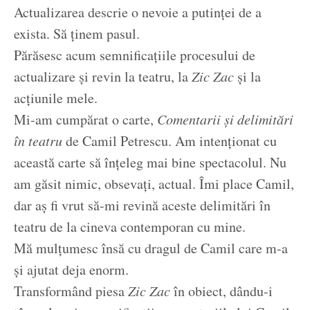
Actualizarea descrie o nevoie a putinței de a
exista. Să ținem pasul.
Părăsesc acum semnificațiile procesului de
actualizare și revin la teatru, la
Zic Zac
și la
acțiunile mele.
Mi-am cumpărat o carte,
Comentarii și delimitări
în teatru
de Camil Petrescu. Am intenționat cu
această carte să înțeleg mai bine spectacolul. Nu
am găsit nimic, obsevați, actual. Îmi place Camil,
dar aș fi vrut să-mi revină aceste delimitări în
teatru de la cineva contemporan cu mine.
Mă mulțumesc însă cu dragul de Camil care m-a
și ajutat deja enorm.
Transformând piesa
Zic Zac
în obiect, dându-i