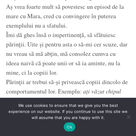
Aș vrea foarte mult să povestesc un episod de la
mare cu Mara, cred cu convingere în puterea
exemplului nu a sfatului.
Îmi dă ghes însă o impertinență, să sfătuiesc
părinții. Uite și pentru asta o să-mi cer scuze, dar
nu vreau să mă abțin, mă consolez cumva cu
ideea naivă că poate unii or să ia aminte, nu la
mine, ci la copiii lor.
Părinții ar trebui să-și privească copiii dincolo de
comportamentul lor. Exemplu:
ați văzut chipul
unui copil care se pregătește să calce într-o
We use cookies to ensure that we give you the best
baltă?
Completare,
ați văzut chipul unui părinte
experience on our website. If you continue to use this site we
will assume that you are happy with it.
când surprinde intenția copilului?
Ok
Sunt puțini aceia care lasă copilul să calce în