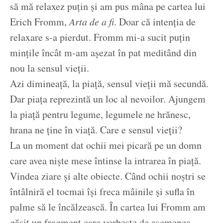
să mă relaxez puțin și am pus mâna pe cartea lui
Erich Fromm,
Arta de a fi
. Doar că intenția de
relaxare s-a pierdut. Fromm mi-a sucit puțin
mințile încât m-am așezat în pat meditând din
nou la sensul vieții.
Azi dimineață, la piață, sensul vieții mă secundă.
Dar piața reprezintă un loc al nevoilor. Ajungem
la piață pentru legume, legumele ne hrănesc,
hrana ne ține în viață. Care e sensul vieții?
La un moment dat ochii mei picară pe un domn
care avea niște mese întinse la intrarea în piață.
Vindea ziare și alte obiecte. Când ochii noștri se
întâlniră el tocmai își freca mâinile și sufla în
palme să le încălzească. În cartea lui Fromm am
găsit un fragment care vorbește de asemenea