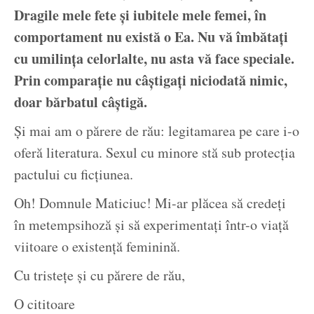
Dragile mele fete și iubitele mele femei, în
comportament nu există o Ea. Nu vă îmbătați
cu umilința celorlalte, nu asta vă face speciale.
Prin comparație nu câștigați niciodată nimic,
doar bărbatul câștigă.
Și mai am o părere de rău: legitamarea pe care i-o
oferă literatura. Sexul cu minore stă sub protecția
pactului cu ficțiunea.
Oh! Domnule Maticiuc! Mi-ar plăcea să credeți
în metempsihoză și să experimentați într-o viață
viitoare o existență feminină.
Cu tristețe și cu părere de rău,
O cititoare