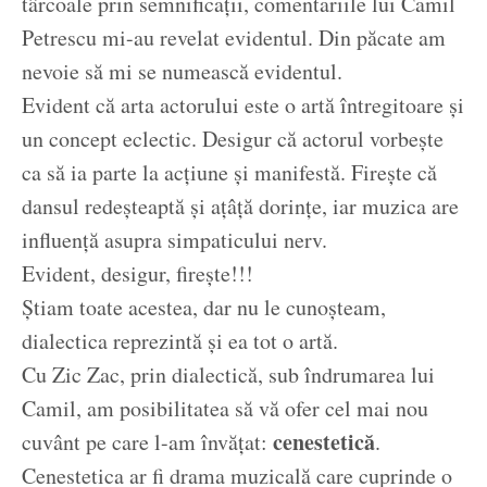
târcoale prin semnificații, comentariile lui Camil
Petrescu mi-au revelat evidentul. Din păcate am
nevoie să mi se numească evidentul.
Evident că arta actorului este o artă întregitoare și
un concept eclectic. Desigur că actorul vorbește
ca să ia parte la acțiune și manifestă. Firește că
dansul redeșteaptă și ațâță dorințe, iar muzica are
influență asupra simpaticului nerv.
Evident, desigur, firește!!!
Știam toate acestea, dar nu le cunoșteam,
dialectica reprezintă și ea tot o artă.
Cu Zic Zac, prin dialectică, sub îndrumarea lui
Camil, am posibilitatea să vă ofer cel mai nou
cenestetică
cuvânt pe care l-am învățat:
.
Cenestetica ar fi drama muzicală care cuprinde o