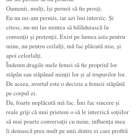
Oamenii, mulți, își permit să fie prosți.
Eu nu mi-am permis, iar azi îmi interzic. Și
citesc, nu-mi las mintea să hălăduiască în
convenții și pretenții. Exist pe lumea asta pentru
mine, nu pentru ceilalți, mă fac plăcută mie, și
apoi celorlalți.
Îndemn dragile mele femei să fie propriul lor
stăpân sau stăpânul minții lor și al trupurilor lor.
De aceea, avortul este o decizie a femeii stăpână
pe corpul ei.
Da, foarte neplăcută mă fac. Îmi fac sincere și
reale griji că unii prieteni o să le interzică soțiilor
să mai poarte conversații cu mine, influența mea
îi demască prea mult pe unii dintre ei care profită