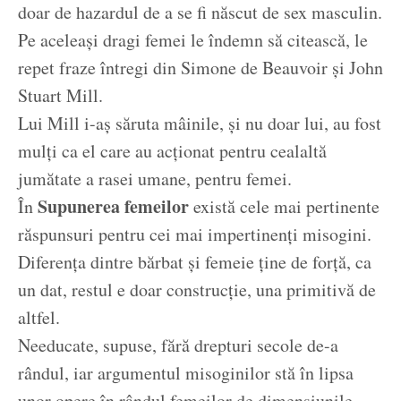
doar de hazardul de a se fi născut de sex masculin.
Pe aceleași dragi femei le îndemn să citească, le
repet fraze întregi din Simone de Beauvoir și John
Stuart Mill.
Lui Mill i-aș săruta mâinile, și nu doar lui, au fost
mulți ca el care au acționat pentru cealaltă
jumătate a rasei umane, pentru femei.
Supunerea femeilor
În
există cele mai pertinente
răspunsuri pentru cei mai impertinenți misogini.
Diferența dintre bărbat și femeie ține de forță, ca
un dat, restul e doar construcție, una primitivă de
altfel.
Needucate, supuse, fără drepturi secole de-a
rândul, iar argumentul misoginilor stă în lipsa
unor opere în rândul femeilor de dimensiunile