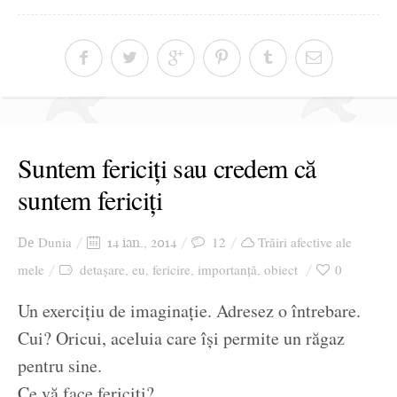
Suntem fericiți sau credem că
suntem fericiți
Dunia
12
Trăiri afective ale
De
14 ian., 2014
mele
detașare
eu
fericire
importanță
obiect
0
,
,
,
,
Un exercițiu de imaginație. Adresez o întrebare.
Cui? Oricui, aceluia care își permite un răgaz
pentru sine.
Ce vă face fericiți?