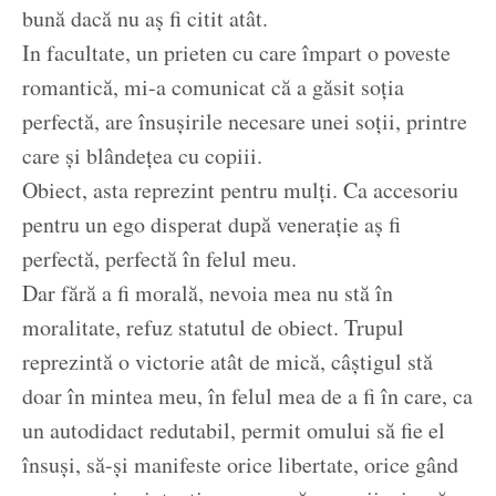
bună dacă nu aș fi citit atât.
In facultate, un prieten cu care împart o poveste
romantică, mi-a comunicat că a găsit soția
perfectă, are însușirile necesare unei soții, printre
care și blândețea cu copiii.
Obiect, asta reprezint pentru mulți. Ca accesoriu
pentru un ego disperat după venerație aș fi
perfectă, perfectă în felul meu.
Dar fără a fi morală, nevoia mea nu stă în
moralitate, refuz statutul de obiect. Trupul
reprezintă o victorie atât de mică, câștigul stă
doar în mintea meu, în felul mea de a fi în care, ca
un autodidact redutabil, permit omului să fie el
însuși, să-și manifeste orice libertate, orice gând