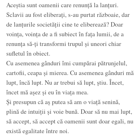
Aceștia sunt oamenii care renunță la lanțuri.
Sclavii au fost eliberați, s-au purtat războaie, dar
de lanțurile societății cine te eliberează? Doar
voința, voința de a fi subiect în fața lumii, de a
renunța să-ți transformi trupul și uneori chiar
sufletul în obiect.
Cu asemenea gânduri îmi cumpărai pătrunjelul,
cartofii, ceapa și mierea. Cu asemenea gânduri mă
lupt, încă lupt. Nu ar trebui să lupt, știu. Încet,
încet mă așez și eu în viața mea.
Și presupun că aș putea să am o viață senină,
plină de intuiții și voie bună. Doar să nu mai lupt,
să accept, să accept că oamenii sunt doar egali, nu
există egalitate între noi.