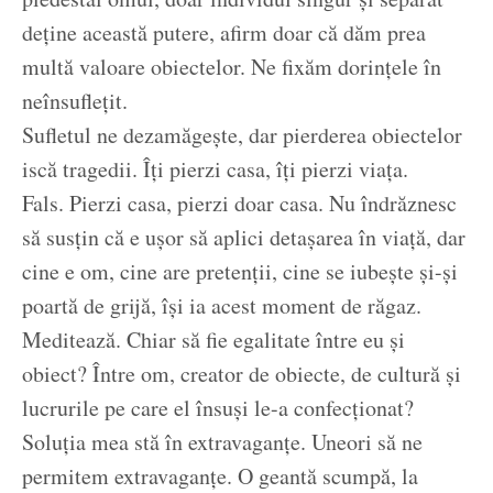
deține această putere, afirm doar că dăm prea
multă valoare obiectelor. Ne fixăm dorințele în
neînsuflețit.
Sufletul ne dezamăgește, dar pierderea obiectelor
iscă tragedii. Îți pierzi casa, îți pierzi viața.
Fals. Pierzi casa, pierzi doar casa. Nu îndrăznesc
să susțin că e ușor să aplici detașarea în viață, dar
cine e om, cine are pretenții, cine se iubește și-și
poartă de grijă, își ia acest moment de răgaz.
Meditează. Chiar să fie egalitate între eu și
obiect? Între om, creator de obiecte, de cultură și
lucrurile pe care el însuși le-a confecționat?
Soluția mea stă în extravaganțe. Uneori să ne
permitem extravaganțe. O geantă scumpă, la