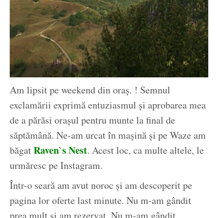
Am lipsit pe weekend din oraș. ! Semnul
exclamării exprimă entuziasmul și aprobarea mea
de a părăsi orașul pentru munte la final de
săptămână. Ne-am urcat în mașină și pe Waze am
Raven`s Nest
băgat
. Acest loc, ca multe altele, le
urmăresc pe Instagram.
Într-o seară am avut noroc și am descoperit pe
pagina lor oferte last minute. Nu m-am gândit
prea mult și am rezervat. Nu m-am gândit