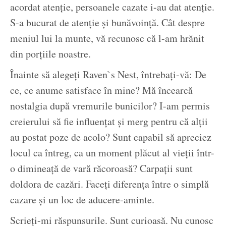
acordat atenție, persoanele cazate i-au dat atenție.
S-a bucurat de atenție și bunăvoință. Cât despre
meniul lui la munte, vă recunosc că l-am hrănit
din porțiile noastre.
Înainte să alegeți Raven`s Nest, întrebați-vă: De
ce, ce anume satisface în mine? Mă încearcă
nostalgia după vremurile bunicilor? I-am permis
creierului să fie influențat și merg pentru că alții
au postat poze de acolo? Sunt capabil să apreciez
locul ca întreg, ca un moment plăcut al vieții într-
o dimineață de vară răcoroasă? Carpații sunt
doldora de cazări. Faceți diferența între o simplă
cazare și un loc de aducere-aminte.
Scrieți-mi răspunsurile. Sunt curioasă. Nu cunosc