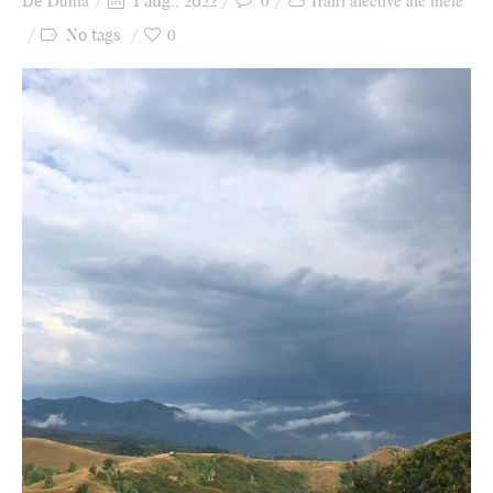
Dunia
0
Trăiri afective ale mele
De
1 aug., 2022
Ziua culorii
0
No tags