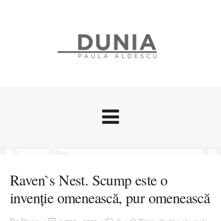
Evenimente
Stari afective
Raven`s Nest. Scump este o
Zice Dunia
invenție omenească, pur omenească
Călătorii
Cursuri povestite