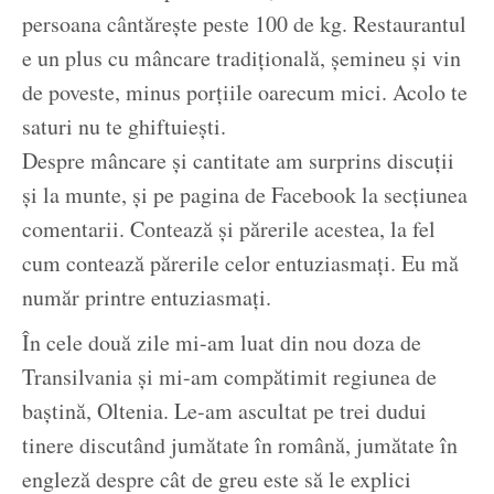
persoana cântărește peste 100 de kg. Restaurantul
e un plus cu mâncare tradițională, șemineu și vin
de poveste, minus porțiile oarecum mici. Acolo te
saturi nu te ghiftuiești.
Despre mâncare și cantitate am surprins discuții
și la munte, și pe pagina de Facebook la secțiunea
comentarii. Contează și părerile acestea, la fel
cum contează părerile celor entuziasmați. Eu mă
număr printre entuziasmați.
În cele două zile mi-am luat din nou doza de
Transilvania și mi-am compătimit regiunea de
baștină, Oltenia. Le-am ascultat pe trei dudui
tinere discutând jumătate în română, jumătate în
engleză despre cât de greu este să le explici