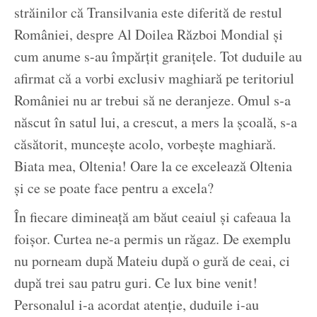
străinilor că Transilvania este diferită de restul
României, despre Al Doilea Război Mondial și
cum anume s-au împărțit granițele. Tot duduile au
afirmat că a vorbi exclusiv maghiară pe teritoriul
României nu ar trebui să ne deranjeze. Omul s-a
născut în satul lui, a crescut, a mers la școală, s-a
căsătorit, muncește acolo, vorbește maghiară.
Biata mea, Oltenia! Oare la ce excelează Oltenia
și ce se poate face pentru a excela?
În fiecare dimineață am băut ceaiul și cafeaua la
foișor. Curtea ne-a permis un răgaz. De exemplu
nu porneam după Mateiu după o gură de ceai, ci
după trei sau patru guri. Ce lux bine venit!
Personalul i-a acordat atenție, duduile i-au