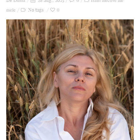
Dunia
0
Trăiri afective ale
De
28 aug., 2025
Ziua culorii
mele
0
No tags