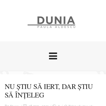
Evenimente
Stari afective
NU ȘTIU SĂ IERT, DAR ȘTIU
Zice Dunia
SĂ ÎNȚELEG
Călătorii
Cursuri povestite