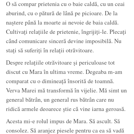
O să compar prietenia cu o baie caldă, cu un ceai
aburind, cu o pătură de lână pe picioare. De la
naștere până la moarte ai nevoie de baia caldă.
Cultivați relațiile de prietenie, îngrijiți-le. Plecați
când comunicare sinceră devine imposibilă. Nu
stați să suferiți în relații otrăvitoare.
Despre relațiile otrăvitoare și periculoase tot
discut cu Mara în ultima vreme. Degeaba m-am
comparat cu o dimineață însorită de toamnă.
Verva Marei mă transformă în vijelie. Mă simt un
general bătrân, un general rus bătrân care nu
ridică armele deoarece știe că vine iarna geroasă.
Acesta mi-e rolul impus de Mara. Să ascult. Să
consolez. Să aranjez piesele pentru ca ea să vadă