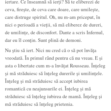
iertare. Ce înseamnă să ierți? Să te eliberezi de
ceva, firește, de ceva care doare, care umilește,
care distruge spiritul. Oh, nu m-am priceput, în
nici o perioadă a vieții, să mă eliberez de dureri,
de umilințe, de disconfort. Dante a scris Infernul,
dar eu îl conțin. Sunt plină de demoni.
Nu știu să iert. Nici nu cred că o să pot învăța
vreodată. În primul rând pentru că nu vreau. E și
asta o libertate cum m-a învățat Rousseau. Înțeleg
și mă străduiesc să înțeleg durerile și umilințele.
Înțeleg și mă străduiesc să accept iubirea
romantică cu neajunsurile ei. Înțeleg și mă
străduiesc să înțeleg iubirea de mamă. Înțeleg și
mă străduiesc să înțeleg prietenia.