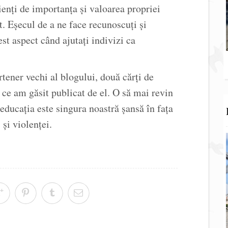
ienți de importanța și valoarea propriei
. Eșecul de a ne face recunoscuți și
est aspect când ajutați indivizi ca
rtener vechi al blogului, două cărți de
e am găsit publicat de el. O să mai revin
educația este singura noastră șansă în fața
 și violenței.