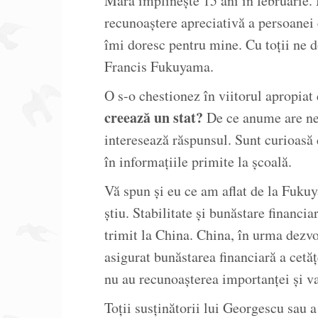
Mara împlinește 15 ani în februarie. 
recunoaștere apreciativă a persoanei 
îmi doresc pentru mine. Cu toții ne d
Francis Fukuyama.
O s-o chestionez în viitorul apropiat 
creează un stat?
De ce anume are nev
interesează răspunsul. Sunt curioasă d
în informațiile primite la școală.
Vă spun și eu ce am aflat de la Fuk
știu. Stabilitate și bunăstare financi
trimit la China. China, în urma dezvo
asigurat bunăstarea financiară a cetă
nu au recunoașterea importanței și va
Toții susținătorii lui Georgescu sau a 