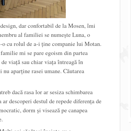
design, dar confortabil de la Mosen, îmi
membru al familiei se numește Luna, o
-o cu rolul de a-i ține companie lui Motan.
familie mi se pare egoism din partea
de viață sau chiar viața întreagă în
ii nu aparține rasei umane. Căutarea
treb dacă rasa lor ar sesiza schimbarea
a ar descoperi destul de repede diferența de
emocratic, dorm și visează pe canapea
e.