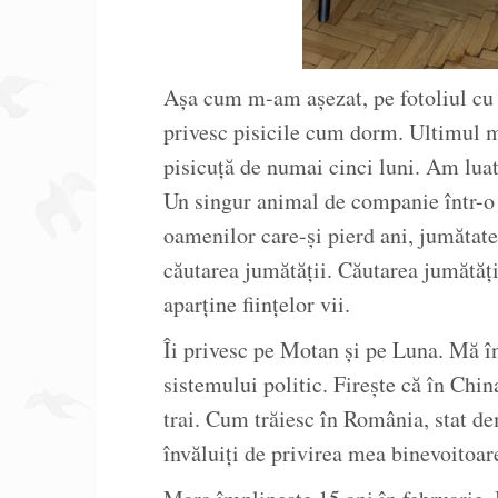
Așa cum m-am așezat, pe fotoliul cu 
privesc pisicile cum dorm. Ultimul 
pisicuță de numai cinci luni. Am luat
Un singur animal de companie într-o 
oamenilor care-și pierd ani, jumătate 
căutarea jumătății. Căutarea jumătăț
aparține ființelor vii.
Îi privesc pe Motan și pe Luna. Mă în
sistemului politic. Firește că în Chin
trai. Cum trăiesc în România, stat d
învăluiți de privirea mea binevoitoar