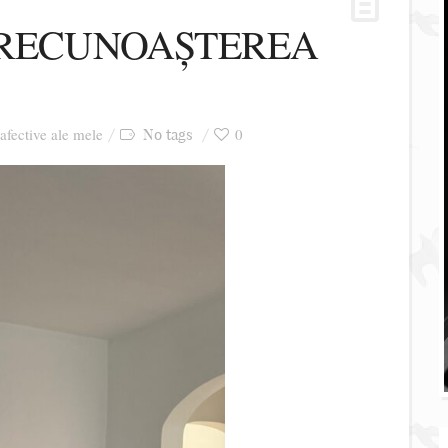
 RECUNOAȘTEREA
 afective ale mele
0
No tags