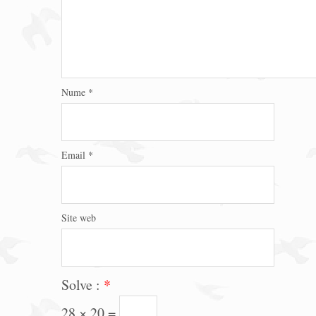
Nume
*
Email
*
Site web
Solve :
*
28 × 20 =