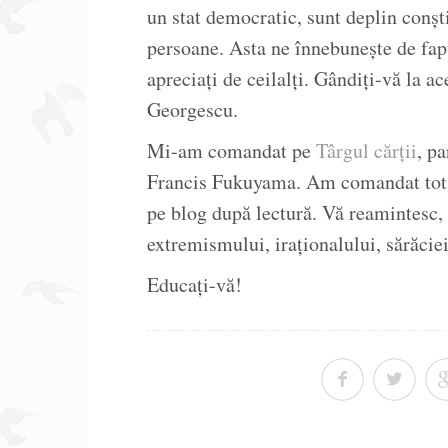
un stat democratic, sunt deplin conșt
persoane. Asta ne înnebunește de fapt
apreciați de ceilalți. Gândiți-vă la ac
Georgescu.
Mi-am comandat pe
Târgul cărții
, pa
Francis Fukuyama. Am comandat tot c
pe blog după lectură. Vă reamintesc, 
extremismului, iraționalului, sărăciei
Educați-vă!