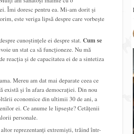
Mulți ani sănătoși înainte cu o
ei. Îmi doresc pentru ea. Mi-am dorit și
orim, este veriga lipsă despre care vorbește
Cum se
despre cunoștințele ei despre stat.
oie un stat ca să funcționeze. Nu mă
e reacția și de capacitatea ei de a sintetiza
uyama. Mereu am dat mai deparate ceea ce
ară există și în afara democrației. Din nou
ltării economice din ultimii 30 de ani, a
țenilor ei. Ce anume le lipsește? Cetățenii
lorii personale.
altor reprezentanți extremiști, trăind într-