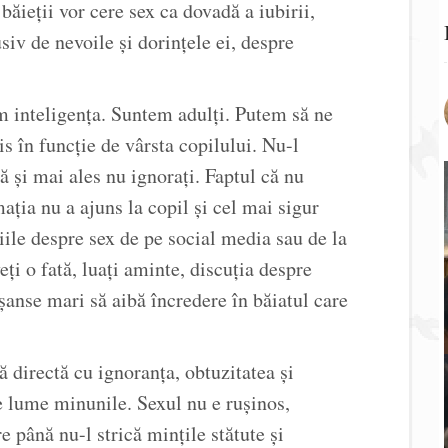
ăieții vor cere sex ca dovadă a iubirii,
siv de nevoile și dorințele ei, despre
m inteligența. Suntem adulți. Putem să ne
s în funcție de vârsta copilului. Nu-l
ă și mai ales nu ignorați. Faptul că nu
ația nu a ajuns la copil și cel mai sigur
iile despre sex de pe social media sau de la
ți o fată, luați aminte, discuția despre
t șanse mari să aibă încredere în băiatul care
ă directă cu ignoranța, obtuzitatea și
pe lume minunile. Sexul nu e rușinos,
 până nu-l strică mințile stătute și