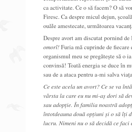
ca activitate. Ce o să facem? O să v
Firesc. Ca despre micul dejun, școală,
ouăle amestecate, următoarea vacanță. 
Despre avort am discutat pornind de 
omorî!
Furia mă cuprinde de fiecare d
organismul meu se pregătește să o ia 
convinsă! Toată energia se duce în muș
sau de a ataca pentru a-mi salva viaț
Ce este acela un avort?
Ce se va înt
vârsta la care eu nu mi-aș dori să de
sau adopție. În familia noastră adopți
întotdeauna două opțiuni și o să îți d
lucru. Nimeni nu o să decidă ce faci 