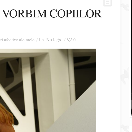
VORBIM COPIILOR
iri afective ale mele
0
No tags