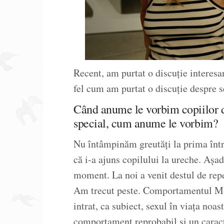
Recent, am purtat o discuție interesa
fel cum am purtat o discuție despre s
Când anume le vorbim copiilor de
special, cum anume le vorbim?
Nu întâmpinăm greutăți la prima înt
că i-a ajuns copilului la ureche. Așa
moment. La noi a venit destul de rep
Am trecut peste. Comportamentul Mare
intrat, ca subiect, sexul în viața noas
comportament reprobabil și un caracte