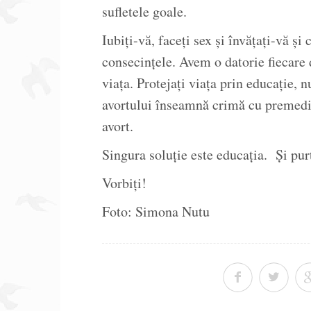
sufletele goale.
Iubiți-vă, faceți sex și învățați-vă și
consecințele. Avem o datorie fiecare 
viața. Protejați viața prin educație, n
avortului înseamnă crimă cu premedit
avort.
Singura soluție este educația. Și purt
Vorbiți!
Foto: Simona Nutu