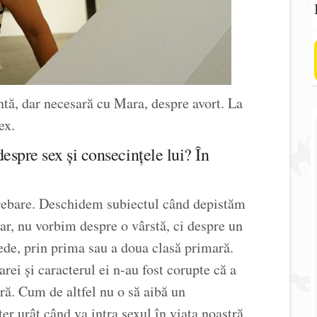
ntă, dar necesară cu Mara, despre avort. La
ex.
spre sex și consecințele lui? În
rebare. Deschidem subiectul când depistăm
dar, nu vorbim despre o vârstă, ci despre un
ede, prin prima sau a doua clasă primară.
i și caracterul ei n-au fost corupte că a
tră. Cum de altfel nu o să aibă un
r urât când va intra sexul în viața noastră