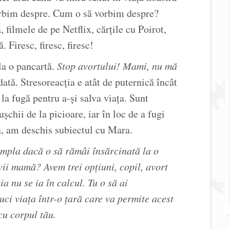
orbim despre. Cum o să vorbim despre?
 filmele de pe Netflix, cărțile cu Poirot,
Firesc, firesc, firesc!
la o pancartă.
Stop avortului! Mami, nu mă
ată. Stresoreacția e atât de puternică încât
la fugă pentru a-și salva viața. Sunt
chii de la picioare, iar în loc de a fugi
a, am deschis subiectul cu Mara.
âmpla dacă o să rămâi însărcinată la o
vii mamă? Avem trei opțiuni, copil, avort
a nu se ia în calcul. Tu o să ai
uci viața într-o țară care va permite acest
cu corpul tău.