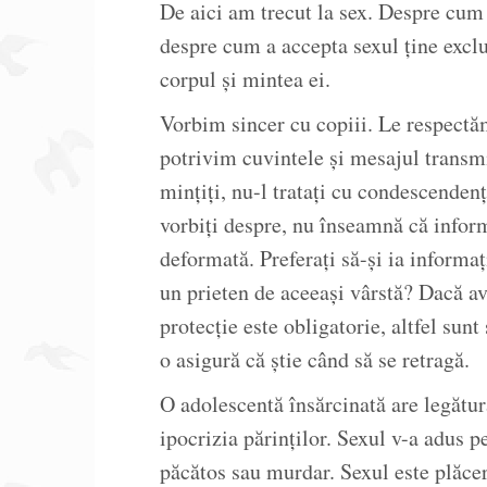
De aici am trecut la sex. Despre cum b
despre cum a accepta sexul ține exclu
corpul și mintea ei.
Vorbim sincer cu copiii. Le respectă
potrivim cuvintele și mesajul transmi
mințiți, nu-l tratați cu condescendenț
vorbiți despre, nu înseamnă că inform
deformată. Preferați să-și ia informaț
un prieten de aceeași vârstă? Dacă ave
protecție este obligatorie, altfel sun
o asigură că știe când să se retragă.
O adolescentă însărcinată are legătur
ipocrizia părinților. Sexul v-a adus 
păcătos sau murdar. Sexul este plăcere