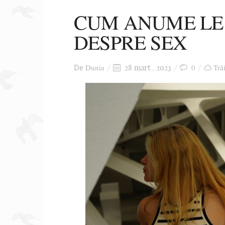
CUM ANUME LE 
DESPRE SEX
Dunia
0
Tră
De
28 mart., 2023