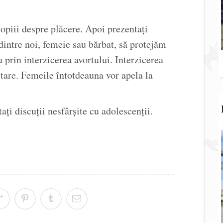
 copiii despre plăcere. Apoi prezentați
dintre noi, femeie sau bărbat, să protejăm
u prin interzicerea avortului. Interzicerea
are. Femeile întotdeauna vor apela la
ați discuții nesfârșite cu adolescenții.