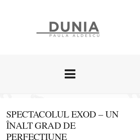
Evenimente
Stari afective
SPECTACOLUL EXOD – UN
Zice Dunia
ÎNALT GRAD DE
Călătorii
PERFECȚIUNE
Cursuri povestite