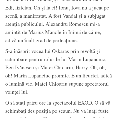
Edi, fizician. Oh și la ei! Ionuț Iova nu a jucat pe
scenă, a manifestat. A fost Vandal și a subjugat
atenția publicului. Alexandru Romescu mi-a
amintit de Marius Manole în Inimă de câine,
adică un înalt grad de perfecțiune.
S-a înăsprit vocea lui Oskaras prin revoltă și
schimbare pentru rolurile lui Marin Lupanciuc,
Ben Ivănescu și Matei Chioariu, Harry. Oh, oh,
oh! Marin Lupanciuc promite. E un licurici, adică
o lumină vie. Matei Chioariu supune spectatorul
voinței lui.
O să stați patru ore la spectacolul EXOD. O să vă
schimbați des poziția pe scaun. Nu vă luați fuste