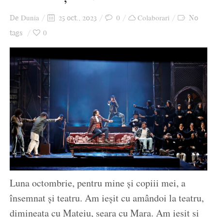
Ziua culorii
Dunia
0
Colaborari
De
25 oct., 2023
No
0
tags
Luna octombrie, pentru mine și copiii mei, a
însemnat și teatru. Am ieșit cu amândoi la teatru,
dimineața cu Mateiu, seara cu Mara. Am ieșit și