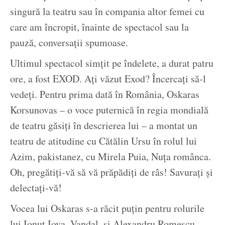
singură la teatru sau în compania altor femei cu
care am încropit, înainte de spectacol sau la
pauză, conversații spumoase.
Ultimul spectacol simțit pe îndelete, a durat patru
ore, a fost EXOD. Ați văzut Exod? Încercați să-l
vedeți. Pentru prima dată în România, Oskaras
Korsunovas – o voce puternică în regia mondială
de teatru găsiți în descrierea lui – a montat un
teatru de atitudine cu Cătălin Ursu în rolul lui
Azim, pakistanez, cu Mirela Puia, Nuța românca.
Oh, pregătiți-vă să vă prăpădiți de râs! Savurați și
delectați-vă!
Vocea lui Oskaras s-a răcit puțin pentru rolurile
lui Ionuț Iova, Vandal, și Alexandru Romescu,