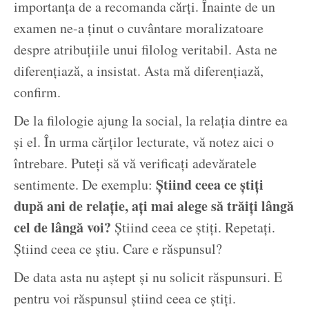
importanța de a recomanda cărți. Înainte de un
examen ne-a ținut o cuvântare moralizatoare
despre atribuțiile unui filolog veritabil. Asta ne
diferențiază, a insistat. Asta mă diferențiază,
confirm.
De la filologie ajung la social, la relația dintre ea
și el. În urma cărților lecturate, vă notez aici o
întrebare. Puteți să vă verificați adevăratele
Știind ceea ce știți
sentimente. De exemplu:
după ani de relație, ați mai alege să trăiți lângă
cel de lângă voi?
Știind ceea ce știți. Repetați.
Știind ceea ce știu. Care e răspunsul?
De data asta nu aștept și nu solicit răspunsuri. E
pentru voi răspunsul știind ceea ce știți.