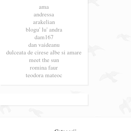
ama
andressa
arakelian
blogu' lu' andra
dam167
dan vaideanu
dulceata de cirese albe si amare
meet the sun
romina faur
teodora mateoc