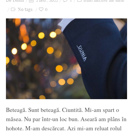
Dunia
1
Trăiri afective ale mele
De
2 feb., 2022
Ziua culorii
0
No tags
Beteagă. Sunt beteagă. Ciuntită. Mi-am spart o
măsea. Nu par într-un loc bun. Aseară am plâns în
hohote. M-am descărcat. Azi mi-am reluat rolul