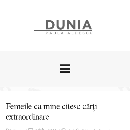
Evenimente
Stari afective
Femeile ca mine citesc cărți
Zice Dunia
extraordinare
Călătorii
Cursuri povestite