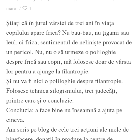
Ziua culorii
mare
1
Știați că în jurul vârstei de trei ani în viața
copilului apare frica? Nu bau-bau, nu țiganii sau
leul, ci frica, sentimentul de neliniște provocat de
un pericol. Nu, nu o să urmeze o poliloghie
despre frică sau copii, mă folosesc doar de vârsta
lor pentru a ajunge la filantropie.
Și nu va fi nici o poliloghie despre filantropie.
Folosesc tehnica silogismului, trei judecăți,
printre care și o concluzie.
Concluzia: a face bine nu înseamnă a ajuta pe
cineva.
Am scris pe blog de cele trei acțiuni ale mele de
binefacere, donații în produse la centre de