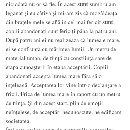
sunt
niciodată nu or să fie. În acest
sumbru am
legănat și eu câțiva și mi-am zis că mogâldeața
sunt
din brațele mele se află în cel mai fericit
,
copiii abandonați sunt fericiți până la patru ani.
După patru ani ei nu realizează că lumea e mare,
ei se confruntă cu mărimea lumii. Un metru de
material uman, de ființă cu conștiință sare de
etapa cunoașterii în etapa acceptării. Copiii
abandonați acceptă lumea mare fără să o
înțeleagă. Acceptarea lor vine într-o declanșare a
fricii. Frica de lumea mare în raport cu un metru
de ființă. Și din acest start, plin de emoții
neînțelese, de acceptări necunoscute, ne edificăm
societatea.
Îmi este rușine acum de pretențiile oamenilor.