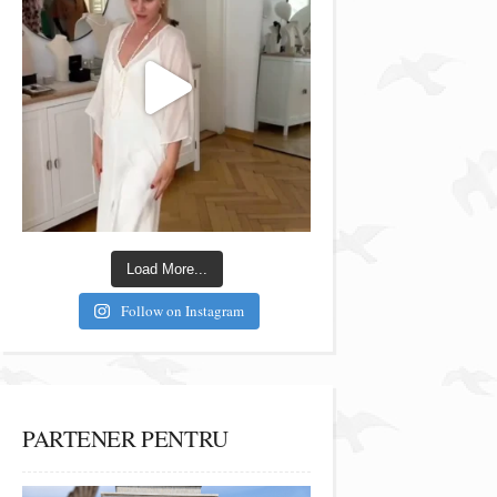
Load More...
Follow on Instagram
PARTENER PENTRU