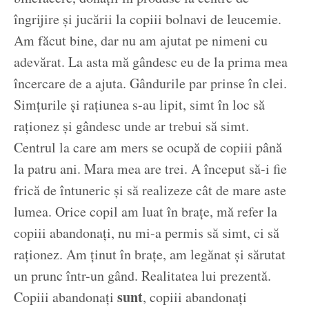
îngrijire și jucării la copiii bolnavi de leucemie.
Am făcut bine, dar nu am ajutat pe nimeni cu
adevărat. La asta mă gândesc eu de la prima mea
încercare de a ajuta. Gândurile par prinse în clei.
Simțurile și rațiunea s-au lipit, simt în loc să
raționez și gândesc unde ar trebui să simt.
Centrul la care am mers se ocupă de copiii până
la patru ani. Mara mea are trei. A început să-i fie
frică de întuneric și să realizeze cât de mare aste
lumea. Orice copil am luat în brațe, mă refer la
copiii abandonați, nu mi-a permis să simt, ci să
raționez. Am ținut în brațe, am legănat și sărutat
un prunc într-un gând. Realitatea lui prezentă.
sunt
Copiii abandonați
, copiii abandonați