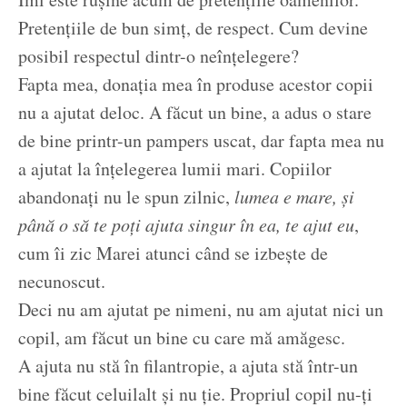
Pretențiile de bun simț, de respect. Cum devine
posibil respectul dintr-o neînțelegere?
Fapta mea, donația mea în produse acestor copii
nu a ajutat deloc. A făcut un bine, a adus o stare
de bine printr-un pampers uscat, dar fapta mea nu
a ajutat la înțelegerea lumii mari. Copiilor
abandonați nu le spun zilnic,
lumea e mare, și
până o să te poți ajuta singur în ea, te ajut eu
,
cum îi zic Marei atunci când se izbește de
necunoscut.
Deci nu am ajutat pe nimeni, nu am ajutat nici un
copil, am făcut un bine cu care mă amăgesc.
A ajuta nu stă în filantropie, a ajuta stă într-un
bine făcut celuilalt și nu ție. Propriul copil nu-ți