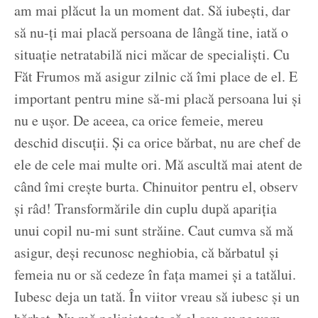
am mai plăcut la un moment dat. Să iubești, dar
să nu-ți mai placă persoana de lângă tine, iată o
situație netratabilă nici măcar de specialiști. Cu
Făt Frumos mă asigur zilnic că îmi place de el. E
important pentru mine să-mi placă persoana lui și
nu e ușor. De aceea, ca orice femeie, mereu
deschid discuții. Și ca orice bărbat, nu are chef de
ele de cele mai multe ori. Mă ascultă mai atent de
când îmi crește burta. Chinuitor pentru el, observ
și râd! Transformările din cuplu după apariția
unui copil nu-mi sunt străine. Caut cumva să mă
asigur, deși recunosc neghiobia, că bărbatul și
femeia nu or să cedeze în fața mamei și a tatălui.
Iubesc deja un tată. În viitor vreau să iubesc și un