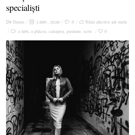
specialiști
Ziua culorii
Dunia
0
Trăiri afective ale mele
De
5 nov., 2020
a iubi
a plăcea
canapea
pasiune
scris
0
,
,
,
,