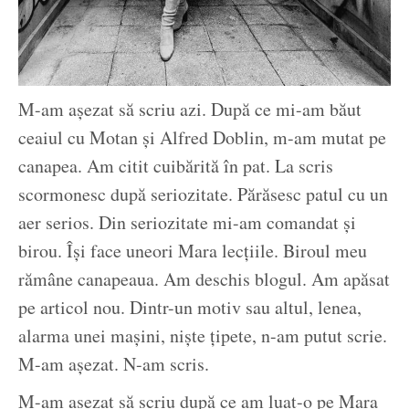
M-am așezat să scriu azi. După ce mi-am băut
ceaiul cu Motan și Alfred Doblin, m-am mutat pe
canapea. Am citit cuibărită în pat. La scris
scormonesc după seriozitate. Părăsesc patul cu un
aer serios. Din seriozitate mi-am comandat și
birou. Își face uneori Mara lecțiile. Biroul meu
rămâne canapeaua. Am deschis blogul. Am apăsat
pe articol nou. Dintr-un motiv sau altul, lenea,
alarma unei mașini, niște țipete, n-am putut scrie.
M-am așezat. N-am scris.
M-am așezat să scriu după ce am luat-o pe Mara