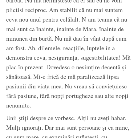
bărbat. Nu mă neliniștește că el sau eu ne vom
plictisi reciproc. Am stabilit că nu mai suntem
ceva nou unul pentru celălalt. N-am teama că nu
mai sunt ca înainte, înainte de Mara, înainte de
minunea din burtă. Nu mă dau în vânt după cum
am fost. Ah, dilemele, reacțiile, luptele în a
demonstra ceva, nesiguranța, sugestibilitatea! Mă
plac în prezent. Dovedesc o nesimțire decentă și
sănătoasă. Mi-e frică de mă paralizează lipsa
pasiunii din viața mea. Nu vreau să conviețuiesc
fără pasiune, fără nopți portugheze sau alte nopți
nenumite.
Unii știți despre ce vorbesc. Alții nu aveți habar.
Mulți ignorați. Dar mai sunt persoane și ca mine,
cu gura mare, cu examinări sufletești, cu