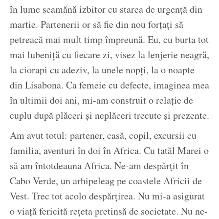
în lume seamănă izbitor cu starea de urgență din
martie. Partenerii or să fie din nou forțați să
petreacă mai mult timp împreună. Eu, cu burta tot
mai lubeniță cu fiecare zi, visez la lenjerie neagră,
la ciorapi cu adeziv, la unele nopți, la o noapte
din Lisabona. Ca femeie cu defecte, imaginea mea
în ultimii doi ani, mi-am construit o relație de
cuplu după plăceri și neplăceri trecute și prezente.
Am avut totul: partener, casă, copil, excursii cu
familia, aventuri în doi în Africa. Cu tatăl Marei o
să am întotdeauna Africa. Ne-am despărțit în
Cabo Verde, un arhipeleag pe coastele Africii de
Vest. Trec tot acolo despărțirea. Nu mi-a asigurat
o viață fericită rețeta pretinsă de societate. Nu ne-