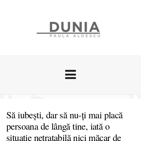
Evenimente
Stari afective
Să iubești, dar să nu-ți mai placă
Zice Dunia
persoana de lângă tine, iată o
Călătorii
situație netratabilă nici măcar de
Cursuri povestite