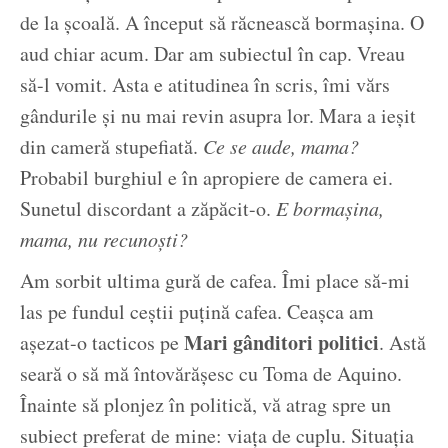
de la școală. A început să răcnească bormașina. O
aud chiar acum. Dar am subiectul în cap. Vreau
să-l vomit. Asta e atitudinea în scris, îmi vărs
gândurile și nu mai revin asupra lor. Mara a ieșit
din cameră stupefiată.
Ce se aude, mama?
Probabil burghiul e în apropiere de camera ei.
Sunetul discordant a zăpăcit-o.
E bormașina,
mama, nu recunoști?
Am sorbit ultima gură de cafea. Îmi place să-mi
las pe fundul ceștii puțină cafea. Ceașca am
Mari gânditori politici
așezat-o tacticos pe
. Astă
seară o să mă întovărășesc cu Toma de Aquino.
Înainte să plonjez în politică, vă atrag spre un
subiect preferat de mine: viața de cuplu. Situația