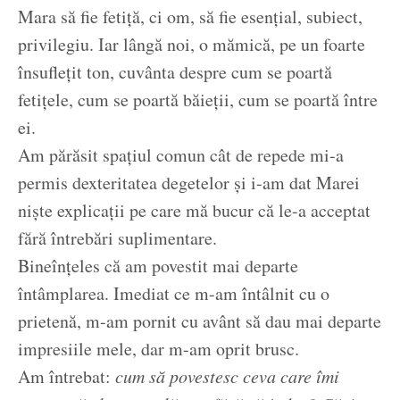
Mara să fie fetiță, ci om, să fie esențial, subiect,
privilegiu. Iar lângă noi, o mămică, pe un foarte
însuflețit ton, cuvânta despre cum se poartă
fetițele, cum se poartă băieții, cum se poartă între
ei.
Am părăsit spațiul comun cât de repede mi-a
permis dexteritatea degetelor și i-am dat Marei
niște explicații pe care mă bucur că le-a acceptat
fără întrebări suplimentare.
Bineînțeles că am povestit mai departe
întâmplarea. Imediat ce m-am întâlnit cu o
prietenă, m-am pornit cu avânt să dau mai departe
impresiile mele, dar m-am oprit brusc.
Am întrebat:
cum să povestesc ceva care îmi