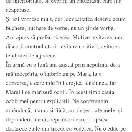
de inferioritate, să exprim un entuziasm care mă
acaparase.
Și azi vorbesc mult, dar locvacitatea descrie acum
buchete, buchete de vorbe, nu un șir de vorbe.
Am ajuns să prefer tăcerea. Motive: evitarea unor
discuții contradictorii, evitarea criticii, evitarea
tendinței de a judeca.
În urmă cu o lună am asistat prin neputința de a
mă îndepărta, o îmbrăcam pe Mara, la o
conversație care mie îmi creștea tensiunea, iar
Marei i se măriseră ochii. În acest timp căuta
ochii mei pentru explicații. Ne confruntam
amândouă, mamă și fiică, cu alegeri, ale mele, și
deprinderi, ale ei, deprinderi care îi lipsesc
deoarece eu le-am trecut cu vederea. Nu o educ pe