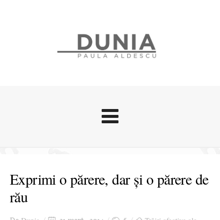
Evenimente
Stari afective
Exprimi o părere, dar și o părere de
Zice Dunia
rău
Călătorii
Cursuri povestite