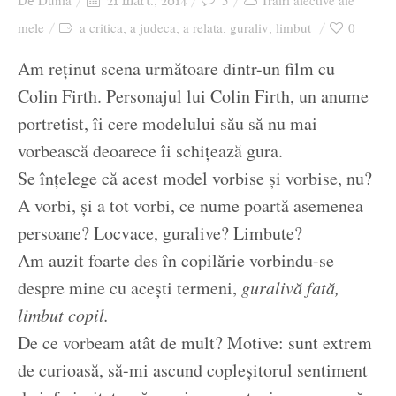
Dunia
5
Trăiri afective ale
De
21 mart., 2014
Ziua culorii
mele
a critica
a judeca
a relata
guraliv
limbut
0
,
,
,
,
Am reținut scena următoare dintr-un film cu
Colin Firth. Personajul lui Colin Firth, un anume
portretist, îi cere modelului său să nu mai
vorbească deoarece îi schițează gura.
Se înțelege că acest model vorbise și vorbise, nu?
A vorbi, și a tot vorbi, ce nume poartă asemenea
persoane? Locvace, guralive? Limbute?
Am auzit foarte des în copilărie vorbindu-se
despre mine cu acești termeni,
guralivă fată,
limbut copil.
De ce vorbeam atât de mult? Motive: sunt extrem
de curioasă, să-mi ascund copleșitorul sentiment