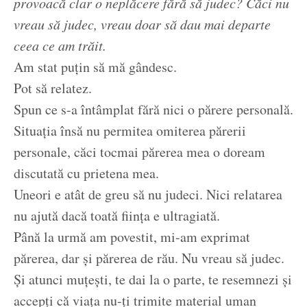
provoacă clar o neplăcere fără să judec? Căci nu
vreau să judec, vreau doar să dau mai departe
ceea ce am trăit.
Am stat puțin să mă gândesc.
Pot să relatez.
Spun ce s-a întâmplat fără nici o părere personală.
Situația însă nu permitea omiterea părerii
personale, căci tocmai părerea mea o doream
discutată cu prietena mea.
Uneori e atât de greu să nu judeci. Nici relatarea
nu ajută dacă toată ființa e ultragiată.
Până la urmă am povestit, mi-am exprimat
părerea, dar și părerea de rău. Nu vreau să judec.
Și atunci muțești, te dai la o parte, te resemnezi și
accepți că viața nu-ți trimite material uman