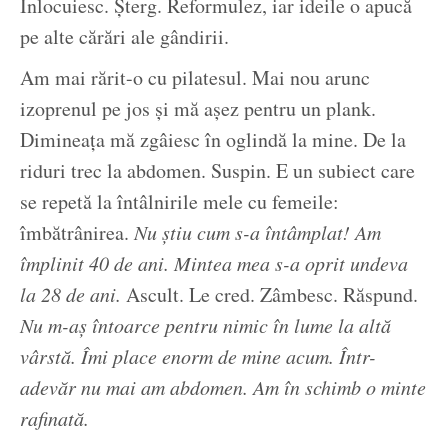
Înlocuiesc. Șterg. Reformulez, iar ideile o apucă
pe alte cărări ale gândirii.
Am mai rărit-o cu pilatesul. Mai nou arunc
izoprenul pe jos și mă așez pentru un plank.
Dimineața mă zgâiesc în oglindă la mine. De la
riduri trec la abdomen. Suspin. E un subiect care
se repetă la întâlnirile mele cu femeile:
îmbătrânirea.
Nu știu cum s-a întâmplat! Am
împlinit 40 de ani. Mintea mea s-a oprit undeva
la 28 de ani.
Ascult. Le cred. Zâmbesc. Răspund.
Nu m-aș întoarce pentru nimic în lume la altă
vârstă. Îmi place enorm de mine acum. Într-
adevăr nu mai am abdomen. Am în schimb o minte
rafinată.