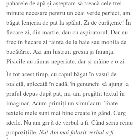
paharele de apă și așteptam să treacă cele trei
minute necesare pentru un ceai verde perfect, am
băgat lenjeria de pat la spălat. Zi de curățenie! În
fiecare zi, din martie, dau cu aspiratorul. Dar nu
frec în fiecare zi faința de la baie sau mobila de
bucătărie. Azi am lustruit gresia și faianța.
Pisicile au rămas neperiate, dar și mâine e o zi.
În tot acest timp, cu capul băgat în vasul de
toaletă, aplecată în cadă, în genunchi să ajung la
praful depus după pat, mi-am pregătit textul în
imaginar. Acum primiți un simulacru. Toate
textele mele sunt mai bine create în gând. Curg
ideile. Nu am grijă de verbul a fi. Când scriu reiau
propozițiile.
Nu! Am mai folosit verbul a fi.