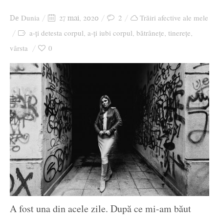
Ziua culorii
Dunia
2
Trăiri afective ale mele
De
27 mai, 2020
a-ți detesta corpul
a-ți iubi corpul
bătrânețe
tinerețe
,
,
,
,
vârsta
0
A fost una din acele zile. După ce mi-am băut