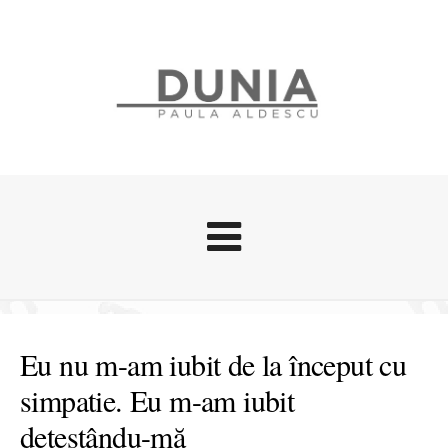
Evenimente
Stari afective
Eu nu m-am iubit de la început cu
Zice Dunia
simpatie. Eu m-am iubit
Călătorii
detestându-mă
Cursuri povestite