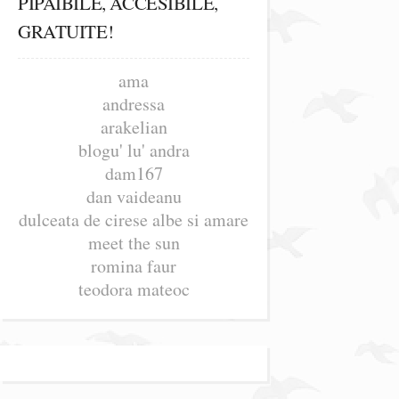
PIPAIBILE, ACCESIBILE,
GRATUITE!
ama
andressa
arakelian
blogu' lu' andra
dam167
dan vaideanu
dulceata de cirese albe si amare
meet the sun
romina faur
teodora mateoc