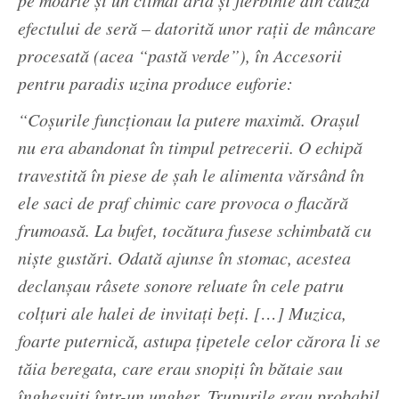
pe moarte şi un climat arid şi fierbinte din cauza
efectului de seră – datorită unor raţii de mâncare
procesată (acea “pastă verde”), în Accesorii
pentru paradis uzina produce euforie:
“Coşurile funcţionau la putere maximă. Oraşul
nu era abandonat în timpul petrecerii. O echipă
travestită în piese de şah le alimenta vărsând în
ele saci de praf chimic care provoca o flacără
frumoasă. La bufet, tocătura fusese schimbată cu
nişte gustări. Odată ajunse în stomac, acestea
declanşau râsete sonore reluate în cele patru
colţuri ale halei de invitaţi beţi. […] Muzica,
foarte puternică, astupa ţipetele celor cărora li se
tăia beregata, care erau snopiţi în bătaie sau
înghesuiţi într-un ungher. Trupurile erau probabil