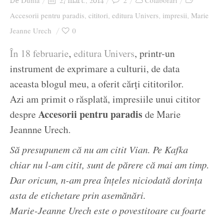
Dunia
2
Colaborari
De
27 mart., 2014
Ziua culorii
Accesorii pentru paradis
cititori
editura Univers
impresii
Marie
,
,
,
,
Jeanne Urech
0
În 18 februarie
,
editura Univers
, printr-un
instrument de exprimare a culturii, de data
aceasta blogul meu, a oferit cărți cititorilor.
Azi am primit o răsplată, impresiile unui cititor
Accesorii pentru paradis
despre
de Marie
Jeannne Urech.
Să presupunem că nu am citit Vian. Pe Kafka
chiar nu l-am citit, sunt de părere că mai am timp.
Dar oricum, n-am prea înţeles niciodată dorinţa
asta de etichetare prin asemănări.
Marie-Jeanne Urech este o povestitoare cu foarte