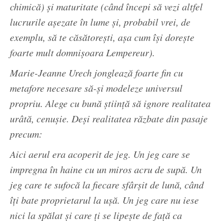
chimică) şi maturitate (când începi să vezi altfel
lucrurile aşezate în lume şi, probabil vrei, de
exemplu, să te căsătoreşti, aşa cum îşi doreşte
foarte mult domnişoara Lempereur).
Marie-Jeanne Urech jonglează foarte fin cu
metafore necesare să-şi modeleze universul
propriu. Alege cu bună ştiinţă să ignore realitatea
urâtă, cenuşie. Deşi realitatea răzbate din pasaje
precum:
Aici aerul era acoperit de jeg. Un jeg care se
impregna în haine cu un miros acru de supă. Un
jeg care te sufocă la fiecare sfârşit de lună, când
îţi bate proprietarul la uşă. Un jeg care nu iese
nici la spălat şi care ţi se lipeşte de faţă ca