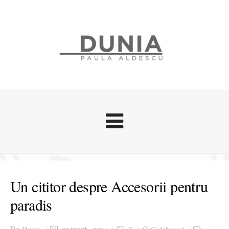
Evenimente
Stari afective
Un cititor despre Accesorii pentru
Zice Dunia
paradis
Călătorii
Cursuri povestite