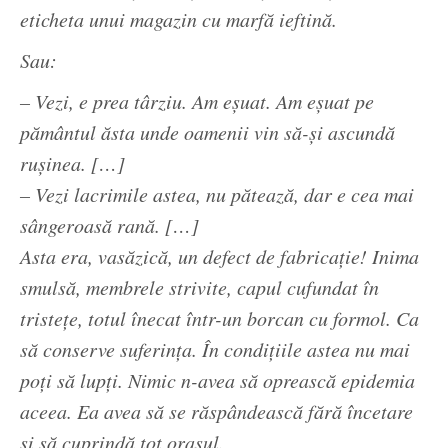
eticheta unui magazin cu marfă ieftină.
Sau:
– Vezi, e prea târziu. Am eşuat. Am eşuat pe
pământul ăsta unde oamenii vin să-şi ascundă
ruşinea. […]
– Vezi lacrimile astea, nu pătează, dar e cea mai
sângeroasă rană. […]
Asta era, vasăzică, un defect de fabricaţie! Inima
smulsă, membrele strivite, capul cufundat în
tristeţe, totul înecat într-un borcan cu formol. Ca
să conserve suferinţa. În condiţiile astea nu mai
poţi să lupţi. Nimic n-avea să oprească epidemia
aceea. Ea avea să se răspândească fără încetare
şi să cuprindă tot oraşul.