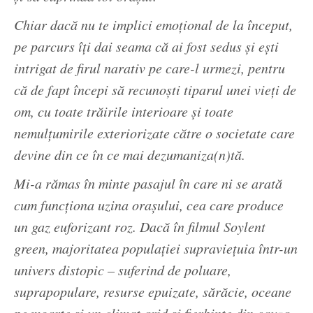
Chiar dacă nu te implici emoţional de la început,
pe parcurs îţi dai seama că ai fost sedus şi eşti
intrigat de firul narativ pe care-l urmezi, pentru
că de fapt începi să recunoşti tiparul unei vieţi de
om, cu toate trăirile interioare şi toate
nemulţumirile exteriorizate către o societate care
devine din ce în ce mai dezumaniza(n)tă.
Mi-a rămas în minte pasajul în care ni se arată
cum funcţiona uzina oraşului, cea care produce
un gaz euforizant roz. Dacă în filmul Soylent
green, majoritatea populaţiei supravieţuia într-un
univers distopic – suferind de poluare,
suprapopulare, resurse epuizate, sărăcie, oceane