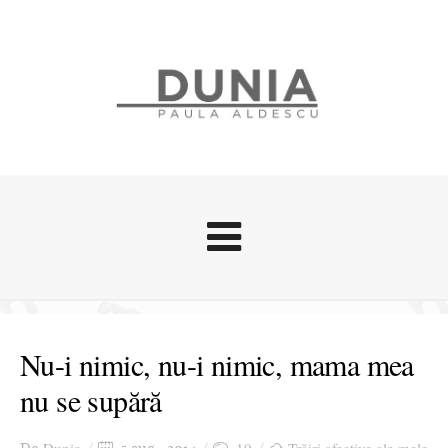
Evenimente
Stari afective
Nu-i nimic, nu-i nimic, mama mea
Zice Dunia
nu se supără
Călătorii
Cursuri povestite