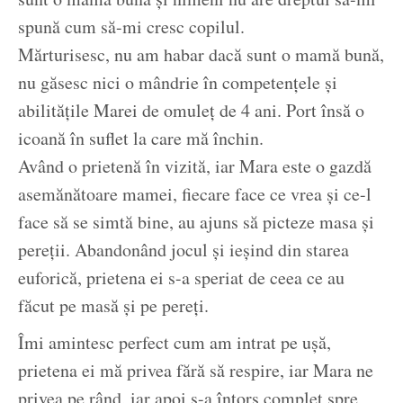
spună cum să-mi cresc copilul.
Mărturisesc, nu am habar dacă sunt o mamă bună,
nu găsesc nici o mândrie în competențele și
abilitățile Marei de omuleț de 4 ani. Port însă o
icoană în suflet la care mă închin.
Având o prietenă în vizită, iar Mara este o gazdă
asemănătoare mamei, fiecare face ce vrea și ce-l
face să se simtă bine, au ajuns să picteze masa și
pereții. Abandonând jocul și ieșind din starea
euforică, prietena ei s-a speriat de ceea ce au
făcut pe masă și pe pereți.
Îmi amintesc perfect cum am intrat pe ușă,
prietena ei mă privea fără să respire, iar Mara ne
privea pe rând, iar apoi s-a întors complet spre