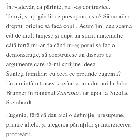
Într-adevăr, ca părinte, nu l-aș contrazice.
Totuși, v-ați gândit ce presupune asta? Să nu aibă
dreptul oricine să facă copii. Acum îmi dau seama
cât de mult tânjesc și după un spirit matematic,
câtă forță mi-ar da când m-aș porni să fac o
demonstrație, să construiesc un discurs cu
argumente care să-mi sprijine ideea.
Sunteți familiari cu ceea ce pretinde eugenia?
Eu am întâlnit acest cuvânt acum doi ani la John
Brunner în romanul
Zanzibar
, iar apoi la Nicolae
Steinhardt.
Eugenia, fără să dau aici o definiție, presupune,
printre altele, și alegerea părinților și interzicerea
procreării.