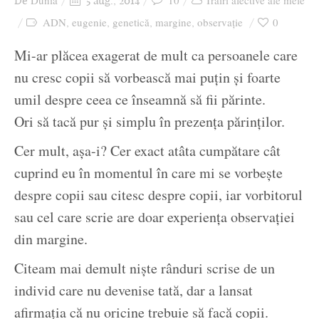
Dunia
10
Trăiri afective ale mele
De
5 aug., 2014
Ziua culorii
ADN
eugenie
genetică
margine
observație
0
,
,
,
,
Mi-ar plăcea exagerat de mult ca persoanele care
nu cresc copii să vorbească mai puțin și foarte
umil despre ceea ce înseamnă să fii părinte.
Ori să tacă pur și simplu în prezența părinților.
Cer mult, așa-i? Cer exact atâta cumpătare cât
cuprind eu în momentul în care mi se vorbește
despre copii sau citesc despre copii, iar vorbitorul
sau cel care scrie are doar experiența observației
din margine.
Citeam mai demult niște rânduri scrise de un
individ care nu devenise tată, dar a lansat
afirmația că nu oricine trebuie să facă copii.