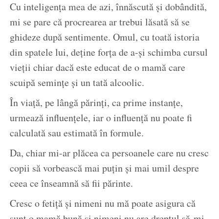
Cu inteligența mea de azi, înnăscută și dobândită,
mi se pare că procrearea ar trebui lăsată să se
ghideze după sentimente. Omul, cu toată istoria
din spatele lui, deține forța de a-și schimba cursul
vieții chiar dacă este educat de o mamă care
scuipă semințe și un tată alcoolic.
În viață, pe lângă părinți, ca prime instanțe,
urmează influențele, iar o influență nu poate fi
calculată sau estimată în formule.
Da, chiar mi-ar plăcea ca persoanele care nu cresc
copii să vorbească mai puțin și mai umil despre
ceea ce înseamnă să fii părinte.
Cresc o fetiță și nimeni nu mă poate asigura că
sunt o mamă bună și nimeni nu are dreptul să-mi