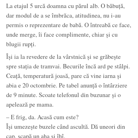
La etajul 5 urcă doamna cu părul alb. O băbuță,
dar modul de a se îmbrăca, atitudinea, nu i-au
permis o reprezentare de babă. O întreabă ce face,
unde merge, îi face complimente, chiar și cu
blugii rupți.
Își ia la revedere de la vârstnică și se grăbește
spre stația de tramvai. Becurile încă ard pe stâlpi.
Ceață, temperatură joasă, pare că vine iarna și
abia e 20 octombrie. Pe tabel anunță o întârziere
de 9 minute. Scoate telefonul din buzunar și o
apelează pe mama.
– E frig, da. Acasă cum este?
Își umezește buzele când ascultă. Dă uneori din
cap, scapă un aha și îhî.