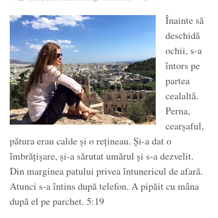
Ziua culorii
Înainte să
deschidă
ochii, s-a
întors pe
partea
cealaltă.
Perna,
cearșaful,
pătura erau calde și o rețineau. Și-a dat o
îmbrățișare, și-a sărutat umărul și s-a dezvelit.
Din marginea patului privea întunericul de afară.
Atunci s-a întins după telefon. A pipăit cu mâna
după el pe parchet. 5:19