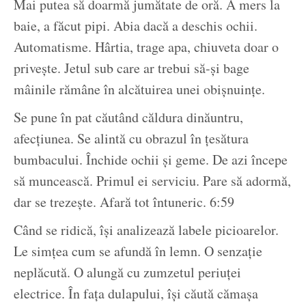
Mai putea să doarmă jumătate de oră. A mers la
baie, a făcut pipi. Abia dacă a deschis ochii.
Automatisme. Hârtia, trage apa, chiuveta doar o
privește. Jetul sub care ar trebui să-și bage
mâinile rămâne în alcătuirea unei obișnuințe.
Se pune în pat căutând căldura dinăuntru,
afecțiunea. Se alintă cu obrazul în țesătura
bumbacului. Închide ochii și geme. De azi începe
să muncească. Primul ei serviciu. Pare să adormă,
dar se trezește. Afară tot întuneric. 6:59
Când se ridică, își analizează labele picioarelor.
Le simțea cum se afundă în lemn. O senzație
neplăcută. O alungă cu zumzetul periuței
electrice. În fața dulapului, își căută cămașa