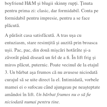
boyfriend H&M și blugii skinny rupți. Ținuta
pentru prima zi: clasic, dar formidabil. Conta pe
formidabil pentru impresie, pentru a se face
plăcută.
A părăsit casa satisfăcută. A tras ușa cu
entuziasm, stare resimțită și auzită prin broasca
ușii. Pac, pac, din două mișcări hotărâte și-a
zăvorât până diseară un fel de a fi. În lift frig și
miros plăcut, puternic. Poate vecinul de la etajul
3. Un bărbat așa frumos că nu avusese niciodată
curajul să se uite direct la el. Intimidată, vorbele
mamei ei o sufocau când ajungeau pe neașteptate
amândoi în lift.
Un bărbat frumos nu o să fie
niciodată numai pentru tine.