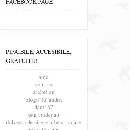
FACEBOOK PAGE
PIPAIBILE, ACCESIBILE,
GRATUITE!
ama
andressa
arakelian
blogu' lu' andra
dam167
dan vaideanu
dulceata de cirese albe si amare
meet the sun