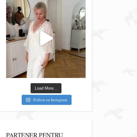
Load More...
Follow on Instagram
PARTENER PENTRU