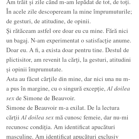
Am trăit și zile când m-am lepădat de tot, de toți.
În acele zile descopeream la mine împrumuturile;
de gesturi, de atitudine, de opinii.
Și rătăceam astfel ore doar eu cu mine. Fără nici
un bagaj. N-am experimentat o satisfacție anume.
Doar eu. A fi, a exista doar pentru tine. Destul de
plictisitor, am revenit la cărți, la gesturi, atitudini
și opinii împrumutate.
Asta au făcut cărțile din mine, dar nici una nu m-
a pus în margine, cu o singură excepție,
Al doilea
sex
de Simone de Beauvoir.
Simone de Beauvoir m-a exilat. De la lectura
cărții
Al doilea sex
mă cunosc femeie, dar nu-mi
recunosc condiția. Am identificat apucături
masculine. Am identificat apucături exclusiv