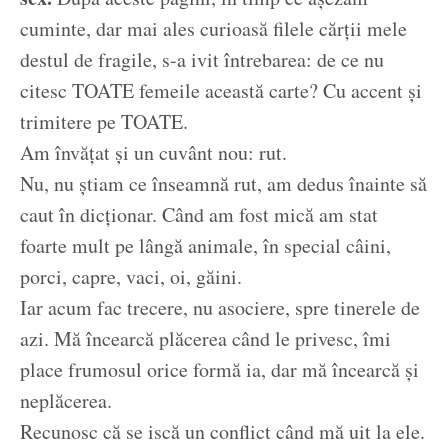
cuminte, dar mai ales curioasă filele cărții mele
destul de fragile, s-a ivit întrebarea: de ce nu
citesc TOATE femeile această carte? Cu accent și
trimitere pe TOATE.
Am învățat și un cuvânt nou: rut.
Nu, nu știam ce înseamnă rut, am dedus înainte să
caut în dicționar. Când am fost mică am stat
foarte mult pe lângă animale, în special câini,
porci, capre, vaci, oi, găini.
Iar acum fac trecere, nu asociere, spre tinerele de
azi. Mă încearcă plăcerea când le privesc, îmi
place frumosul orice formă ia, dar mă încearcă și
neplăcerea.
Recunosc că se iscă un conflict când mă uit la ele.