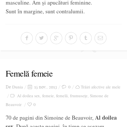
masculine. Am și apucături feminine.
Sunt în margine, sunt contralumii.
Femelă femeie
Dunia
0
Trăiri afective ale mele
De
15 nov., 2013
Al doilea sex
femeie
femelă
frumusețe
Simone de
,
,
,
,
Beauvoir
0
Al doilea
70 de pagini din Simoine de Beauvoir,
sex.
După aceste pagini, în timp ce așezam