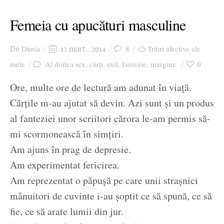
Femeia cu apucături masculine
Dunia
8
Trăiri afective ale
De
12 mart., 2014
mele
Al doilea sex
cărți
exil
fantezie
margine
0
,
,
,
,
Ore, multe ore de lectură am adunat în viață.
Cărțile m-au ajutat să devin. Azi sunt și un produs
al fanteziei unor scriitori cărora le-am permis să-
mi scormonească în simțiri.
Am ajuns în prag de depresie.
Am experimentat fericirea.
Am reprezentat o păpușă pe care unii strașnici
mânuitori de cuvinte i-au șoptit ce să spună, ce să
fie, ce să arate lumii din jur.