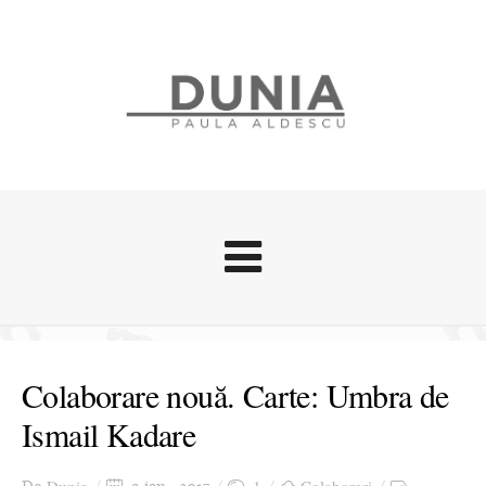
Evenimente
Stari afective
Colaborare nouă. Carte: Umbra de
Zice Dunia
Ismail Kadare
Călătorii
Cursuri povestite