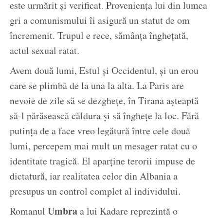
este urmărit și verificat. Proveniența lui din lumea
gri a comunismului îi asigură un statut de om
încremenit. Trupul e rece, sămânța înghețată,
actul sexual ratat.
Avem două lumi, Estul și Occidentul, și un erou
care se plimbă de la una la alta. La Paris are
nevoie de zile să se dezghețe, în Tirana așteaptă
să-l părăsească căldura și să înghețe la loc. Fără
putința de a face vreo legătură între cele două
lumi, percepem mai mult un mesager ratat cu o
identitate tragică. El aparține terorii impuse de
dictatură, iar realitatea celor din Albania a
presupus un control complet al individului.
Umbra
Romanul
a lui Kadare reprezintă o