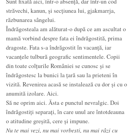
Sunt fixată aici, într-o absență, dar într-un cod
străvechi, kanun, și secțiunea lui, gjakmarrja,
răzbunarea sângelui.
Îndrăgosteala am alăturat-o după ce am ascultat o
mamă vorbind despre fata ei îndrăgostită, prima
dragoste. Fata s-a îndrăgostit în vacanță, iar
vacanțele tulbură geografic sentimentele. Copii
din toate colțurile României se cunosc și se
îndrăgostesc la bunici la țară sau la prieteni în
vizită. Revenirea acasă se instalează cu dor și cu o
anumită izolare. Aici.
Să ne oprim aici. Ăsta e punctul nevralgic. Doi
îndrăgostiți separați, în care unul are întotdeauna
o atitudine greșită, cere și impune.
Nu te mai vezi, nu mai vorbești, nu mai râzi cu