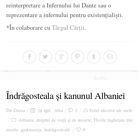
reinterpretare a Infernului lui Dante sau o
reprezentare a infernului pentru existențialiști.
*În colaborare cu
Târgul Cărții
.
Îndrăgosteala și kanunul Albaniei
Dunia
2
Trăiri afective ale mele
De
29 apr., 2014
Albania
dreptul de viață și de moarte
Florile înghețate din
,
,
martie
gjakmarrja
îndrăgosteală
0
,
,