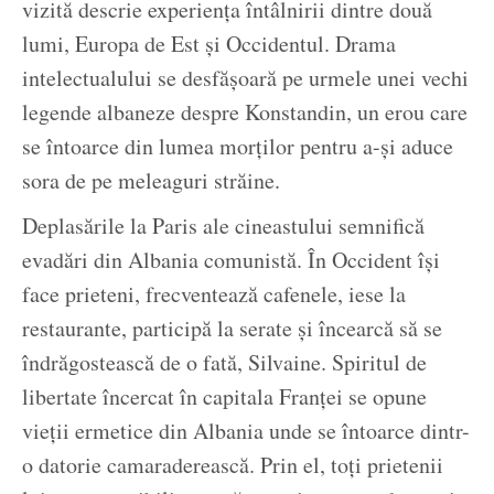
vizită descrie experiența întâlnirii dintre două
lumi, Europa de Est și Occidentul. Drama
intelectualului se desfășoară pe urmele unei vechi
legende albaneze despre Konstandin, un erou care
se întoarce din lumea morților pentru a-și aduce
sora de pe meleaguri străine.
Deplasările la Paris ale cineastului semnifică
evadări din Albania comunistă. În Occident își
face prieteni, frecventează cafenele, iese la
restaurante, participă la serate și încearcă să se
îndrăgostească de o fată, Silvaine. Spiritul de
libertate încercat în capitala Franței se opune
vieții ermetice din Albania unde se întoarce dintr-
o datorie camaraderească. Prin el, toți prietenii