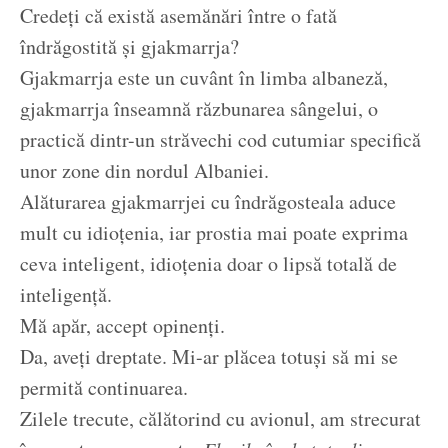
Credeți că există asemănări între o fată
îndrăgostită și gjakmarrja?
Gjakmarrja este un cuvânt în limba albaneză,
gjakmarrja înseamnă răzbunarea sângelui, o
practică dintr-un străvechi cod cutumiar specifică
unor zone din nordul Albaniei.
Alăturarea gjakmarrjei cu îndrăgosteala aduce
mult cu idioțenia, iar prostia mai poate exprima
ceva inteligent, idioțenia doar o lipsă totală de
inteligență.
Mă apăr, accept opinenți.
Da, aveți dreptate. Mi-ar plăcea totuși să mi se
permită continuarea.
Zilele trecute, călătorind cu avionul, am strecurat