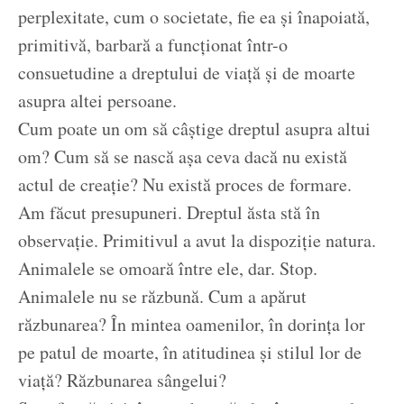
perplexitate, cum o societate, fie ea și înapoiată,
primitivă, barbară a funcționat într-o
consuetudine a dreptului de viață și de moarte
asupra altei persoane.
Cum poate un om să câștige dreptul asupra altui
om? Cum să se nască așa ceva dacă nu există
actul de creație? Nu există proces de formare.
Am făcut presupuneri. Dreptul ăsta stă în
observație. Primitivul a avut la dispoziție natura.
Animalele se omoară între ele, dar. Stop.
Animalele nu se răzbună. Cum a apărut
răzbunarea? În mintea oamenilor, în dorința lor
pe patul de moarte, în atitudinea și stilul lor de
viață? Răzbunarea sângelui?