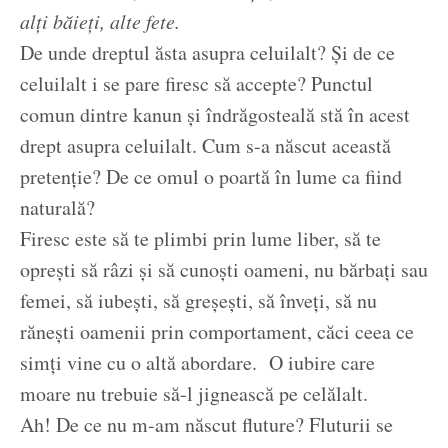
alți băieți, alte fete.
De unde dreptul ăsta asupra celuilalt? Și de ce
celuilalt i se pare firesc să accepte? Punctul
comun dintre kanun și îndrăgosteală stă în acest
drept asupra celuilalt. Cum s-a născut această
pretenție? De ce omul o poartă în lume ca fiind
naturală?
Firesc este să te plimbi prin lume liber, să te
oprești să râzi și să cunoști oameni, nu bărbați sau
femei, să iubești, să greșești, să înveți, să nu
rănești oamenii prin comportament, căci ceea ce
simți vine cu o altă abordare. O iubire care
moare nu trebuie să-l jignească pe celălalt.
Ah! De ce nu m-am născut fluture? Fluturii se