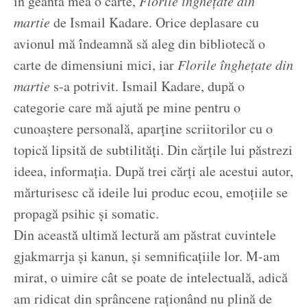
în geanta mea o carte,
Florile înghețate din
martie
de Ismail Kadare. Orice deplasare cu
avionul mă îndeamnă să aleg din bibliotecă o
carte de dimensiuni mici, iar
Florile înghețate din
martie
s-a potrivit. Ismail Kadare, după o
categorie care mă ajută pe mine pentru o
cunoaștere personală, aparține scriitorilor cu o
topică lipsită de subtilități. Din cărțile lui păstrezi
ideea, informația. După trei cărți ale acestui autor,
mărturisesc că ideile lui produc ecou, emoțiile se
propagă psihic și somatic.
Din această ultimă lectură am păstrat cuvintele
gjakmarrja și kanun, și semnificațiile lor. M-am
mirat, o uimire cât se poate de intelectuală, adică
am ridicat din sprâncene raționând nu plină de