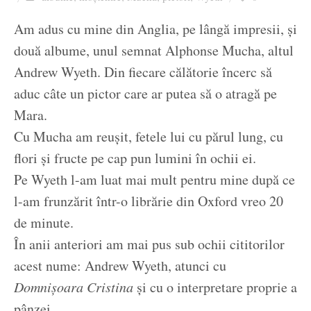
Ziua culorii
Am adus cu mine din Anglia, pe lângă impresii, și
două albume, unul semnat Alphonse Mucha, altul
Andrew Wyeth. Din fiecare călătorie încerc să
aduc câte un pictor care ar putea să o atragă pe
Mara.
Cu Mucha am reușit, fetele lui cu părul lung, cu
flori și fructe pe cap pun lumini în ochii ei.
Pe Wyeth l-am luat mai mult pentru mine după ce
l-am frunzărit într-o librărie din Oxford vreo 20
de minute.
În anii anteriori am mai pus sub ochii cititorilor
acest nume: Andrew Wyeth, atunci cu
Domnișoara Cristina
și cu o interpretare proprie a
pânzei.