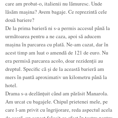
care am probat-o, italienii nu lămuresc. Unde
lăsăm mașina? Avem bagaje. Ce reprezintă cele
două bariere?
De la prima barieră ni s-a permis accesul până la
următoarea pentru a ne caza, apoi să aducem
mașina în parcarea cu plată. Ne-am cazat, dar în
acest timp am luat o amendă de 121 de euro. Nu
era permisă parcarea acolo, doar rezidenții au
dreptul. Specific că și de la această barieră am
mers în pantă aproximativ un kilometru până la
hotel.
Drama s-a dezlănțuit când am părăsit Manarola.
Am urcat cu bagajele. Chipul prietenei mele, pe
care l-am privit cu îngrijorare, reda aspectul acela
de ceară, un aspect folosit ca efect în teatru pentru