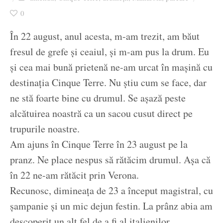
Ziua culorii
0
În 22 august, anul acesta, m-am trezit, am băut
fresul de grefe și ceaiul, și m-am pus la drum. Eu
și cea mai bună prietenă ne-am urcat în mașină cu
destinația Cinque Terre. Nu știu cum se face, dar
ne stă foarte bine cu drumul. Se așază peste
alcătuirea noastră ca un sacou cusut direct pe
trupurile noastre.
Am ajuns în Cinque Terre în 23 august pe la
pranz. Ne place nespus să rătăcim drumul. Așa că
în 22 ne-am rătăcit prin Verona.
Recunosc, dimineața de 23 a început magistral, cu
șampanie și un mic dejun festin. La prânz abia am
descoperit un alt fel de a fi al italienilor.