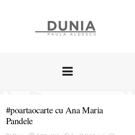
Evenimente
Stari afective
#poartaocarte cu Ana Maria
Zice Dunia
Pandele
Călătorii
Cursuri povestite