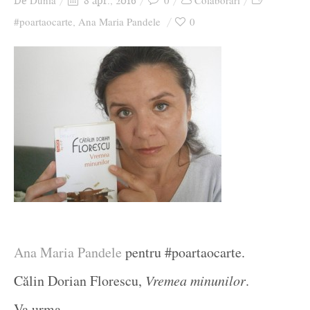
Dunia
0
Colaborari
De
8 apr., 2016
Ziua culorii
#poartaocarte
Ana Maria Pandele
0
,
Ana Maria Pandele
pentru #poartaocarte.
Călin Dorian Florescu,
Vremea minunilor
.
Va urma…