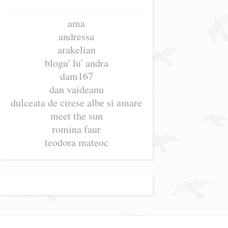
ama
andressa
arakelian
blogu' lu' andra
dam167
dan vaideanu
dulceata de cirese albe si amare
meet the sun
romina faur
teodora mateoc