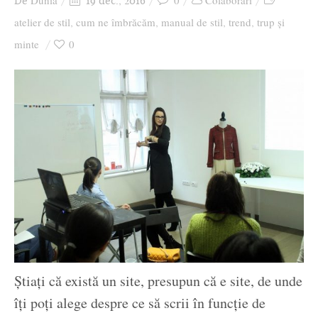
Dunia
0
Colaborari
De
19 dec., 2016
Ziua culorii
atelier de stil
cum ne îmbrăcăm
manual de stil
trend
trup și
,
,
,
,
minte
0
Știați că există un site, presupun că e site, de unde
îți poți alege despre ce să scrii în funcție de