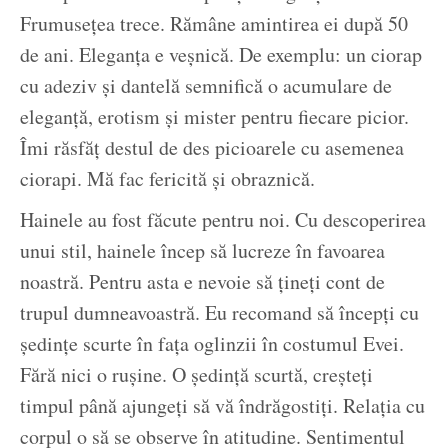
Frumusețea trece. Rămâne amintirea ei după 50
de ani. Eleganța e veșnică. De exemplu: un ciorap
cu adeziv și dantelă semnifică o acumulare de
eleganță, erotism și mister pentru fiecare picior.
Îmi răsfăț destul de des picioarele cu asemenea
ciorapi. Mă fac fericită și obraznică.
Hainele au fost făcute pentru noi. Cu descoperirea
unui stil, hainele încep să lucreze în favoarea
noastră. Pentru asta e nevoie să țineți cont de
trupul dumneavoastră. Eu recomand să începți cu
ședințe scurte în fața oglinzii în costumul Evei.
Fără nici o rușine. O ședință scurtă, creșteți
timpul până ajungeți să vă îndrăgostiți. Relația cu
corpul o să se observe în atitudine. Sentimentul