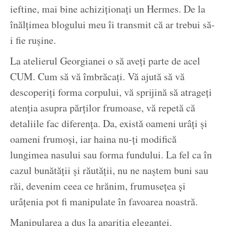
ieftine, mai bine achiziționați un Hermes. De la
înălțimea blogului meu îi transmit că ar trebui să-
i fie rușine.
La atelierul Georgianei o să aveți parte de acel
CUM. Cum să vă îmbrăcați. Vă ajută să vă
descoperiți forma corpului, vă sprijină să atrageți
atenția asupra părților frumoase, vă repetă că
detaliile fac diferența. Da, există oameni urâți și
oameni frumoși, iar haina nu-ți modifică
lungimea nasului sau forma fundului. La fel ca în
cazul bunătății și răutății, nu ne naștem buni sau
răi, devenim ceea ce hrănim, frumusețea și
urâțenia pot fi manipulate în favoarea noastră.
Manipularea a dus la apariția eleganței.