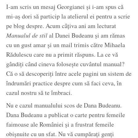
I-am scris un mesaj Georgianei și i-am spus că
mi-aș dori să particip la atelierul ei pentru a scrie
pe blog despre. Acum câțiva ani am lecturat
Manualul de stil
al Danei Budeanu și am rămas
cu un gust amar și un mail trimis către Mihaela
Rădulescu care nu a primit răspuns. La ce vă
gândiți când cineva folosește cuvântul manual?
Că o să descoperiți între acele pagini un sistem de
îndrumări practice despre cum să faci ceva, în
cazul nostru să te îmbraci.
Nu e cazul manualului scos de Dana Budeanu.
Dana Budeanu a publicat o carte pentru femeile
faimoase ale României și a frustrat femeile
obișnuite cu un sfat. Nu vă cumpărați genți