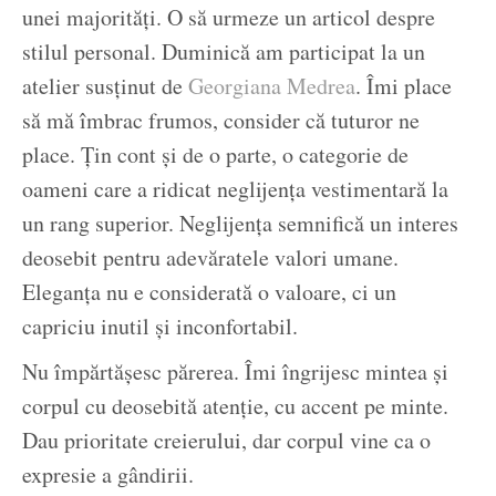
unei majorități. O să urmeze un articol despre
stilul personal. Duminică am participat la un
atelier susținut de
Georgiana Medrea
. Îmi place
să mă îmbrac frumos, consider că tuturor ne
place. Țin cont și de o parte, o categorie de
oameni care a ridicat neglijența vestimentară la
un rang superior. Neglijența semnifică un interes
deosebit pentru adevăratele valori umane.
Eleganța nu e considerată o valoare, ci un
capriciu inutil și inconfortabil.
Nu împărtășesc părerea. Îmi îngrijesc mintea și
corpul cu deosebită atenție, cu accent pe minte.
Dau prioritate creierului, dar corpul vine ca o
expresie a gândirii.