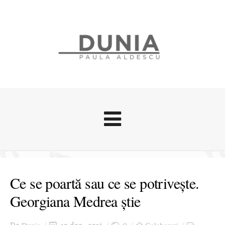
Evenimente
Stari afective
Ce se poartă sau ce se potrivește.
Zice Dunia
Georgiana Medrea știe
Călătorii
Cursuri povestite