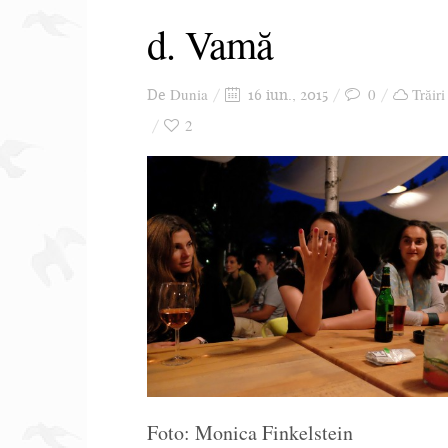
d. Vamă
Dunia
0
Trăiri
De
16 iun., 2015
2
Foto: Monica Finkelstein