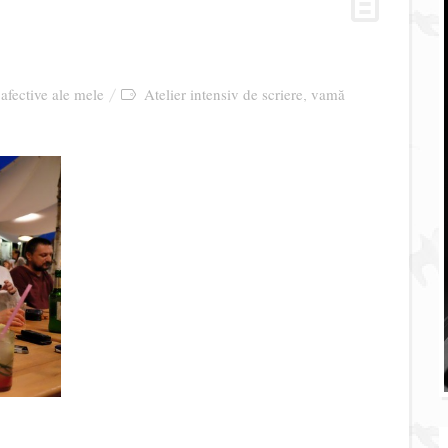
 afective ale mele
Atelier intensiv de scriere
vamă
,