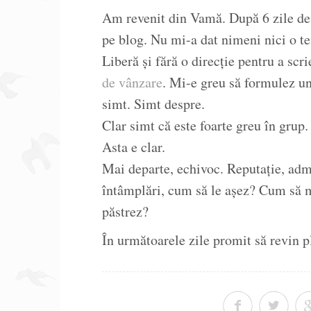
Am revenit din Vamă. După 6 zile de s
pe blog. Nu mi-a dat nimeni nici o t
Liberă și fără o direcție pentru a sc
de vânzare
. Mi-e greu să formulez u
simt. Simt despre.
Clar simt că este foarte greu în grup.
Asta e clar.
Mai departe, echivoc. Reputație, admir
întâmplări, cum să le așez? Cum să mi
păstrez?
În următoarele zile promit să revin p