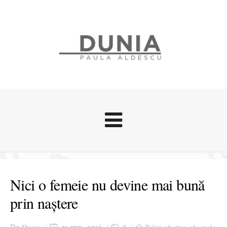
Evenimente
Stari afective
Nici o femeie nu devine mai bună
Zice Dunia
prin naștere
Călătorii
Cursuri povestite