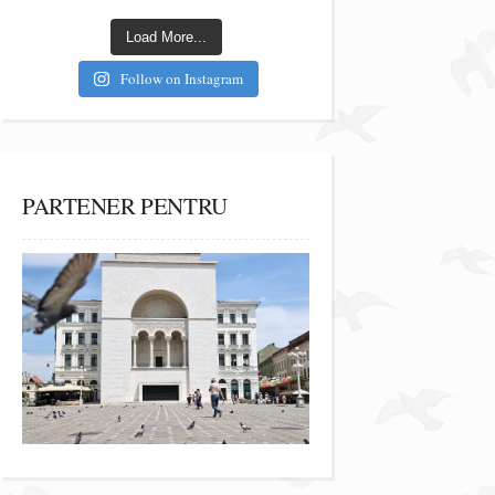
Load More...
Follow on Instagram
PARTENER PENTRU