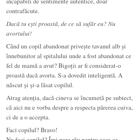
incapabili de sentimente autentice, doar
contrafăcute.
Dacă tu ești proastă, de ce să sufăr eu? Nu
avortului!
Când un copil abandonat privește tavanul alb și
înnebunitor al spitalului unde a fost abandonat ce
fel de mamă a avut? Bigoții ar fi considerat-o
proastă dacă avorta. S-a dovedit inteligentă. A
născut și și-a lăsat copilul.
Atrag atenția, dacă cineva se încumetă pe subiect,
că aici nu e vorba despre a respecta părerea cuiva,
ci de a o accepta.
Faci copilul? Bravo!
Nu faci copilul? Îmi pare rău pentru ceea ce