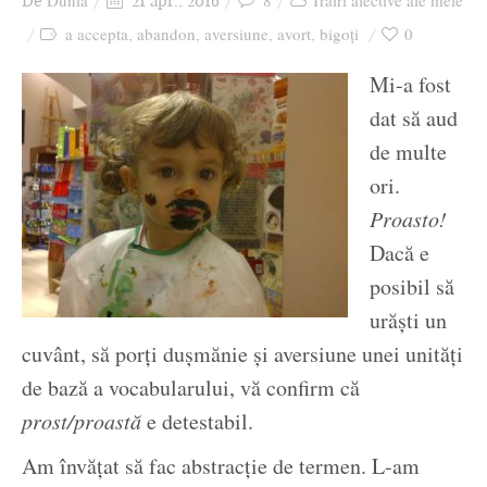
Dunia
8
Trăiri afective ale mele
De
21 apr., 2016
Ziua culorii
a accepta
abandon
aversiune
avort
bigoți
0
,
,
,
,
Mi-a fost
dat să aud
de multe
ori.
Proasto!
Dacă e
posibil să
urăști un
cuvânt, să porți dușmănie și aversiune unei unități
de bază a vocabularului, vă confirm că
prost/proastă
e detestabil.
Am învățat să fac abstracție de termen. L-am