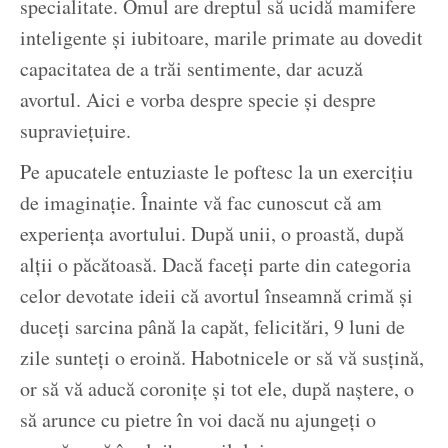
specialitate. Omul are dreptul să ucidă mamifere
inteligente și iubitoare, marile primate au dovedit
capacitatea de a trăi sentimente, dar acuză
avortul. Aici e vorba despre specie și despre
supraviețuire.
Pe apucatele entuziaste le poftesc la un exercițiu
de imaginație. Înainte vă fac cunoscut că am
experiența avortului. După unii, o proastă, după
alții o păcătoasă. Dacă faceți parte din categoria
celor devotate ideii că avortul înseamnă crimă și
duceți sarcina până la capăt, felicitări, 9 luni de
zile sunteți o eroină. Habotnicele or să vă susțină,
or să vă aducă coronițe și tot ele, după naștere, o
să arunce cu pietre în voi dacă nu ajungeți o