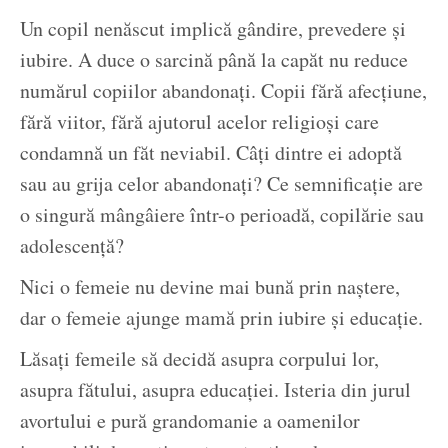
Un copil nenăscut implică gândire, prevedere și
iubire. A duce o sarcină până la capăt nu reduce
numărul copiilor abandonați. Copii fără afecțiune,
fără viitor, fără ajutorul acelor religioși care
condamnă un făt neviabil. Câți dintre ei adoptă
sau au grija celor abandonați? Ce semnificație are
o singură mângâiere într-o perioadă, copilărie sau
adolescență?
Nici o femeie nu devine mai bună prin naștere,
dar o femeie ajunge mamă prin iubire și educație.
Lăsați femeile să decidă asupra corpului lor,
asupra fătului, asupra educației. Isteria din jurul
avortului e pură grandomanie a oamenilor