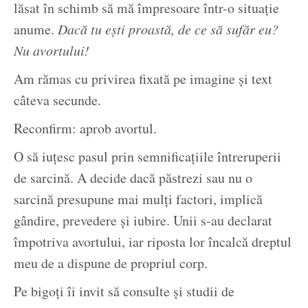
lăsat în schimb să mă împresoare într-o situație
anume.
Dacă tu ești proastă, de ce să sufăr eu?
Nu avortului!
Am rămas cu privirea fixată pe imagine și text
câteva secunde.
Reconfirm: aprob avortul.
O să iuțesc pasul prin semnificațiile întreruperii
de sarcină. A decide dacă păstrezi sau nu o
sarcină presupune mai mulți factori, implică
gândire, prevedere și iubire. Unii s-au declarat
împotriva avortului, iar riposta lor încalcă dreptul
meu de a dispune de propriul corp.
Pe bigoți îi invit să consulte și studii de