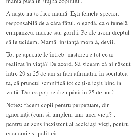
mamă pusă în slujba copilului.
A naște nu te face mamă. Ești femela speciei,
responsabilă de a căra fătul, o gazdă, ca o femelă
cimpanzeu, macac sau gorilă. Pe ele avem dreptul
să le ucidem. Mamă, instanță morală, devii.
Tot pe apucate le întreb: nașterea e tot ce ai
realizat în viață? De acord. Să ziceam că ai născut
între 20 și 25 de ani și faci afirmația, în socitatea
ta, că pruncul semnifică tot ce ți-a ieșit bine în
viață. Dar ce poți realiza până în 25 de ani?
Notez: facem copii pentru perpetuare, din
ignoranță (cum să umplem anii unei vieți?),
pentru un sens inexistent al aceleiași vieți, pentru
economie și politică.