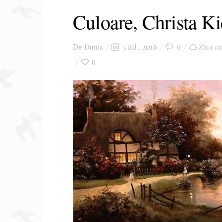
Culoare, Christa Ki
Dunia
0
Ziua cu
De
5 iul., 2016
0