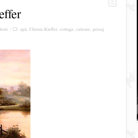
effer
lorii
apă
Christa Kieffer
cottage
culoare
peisaj
,
,
,
,