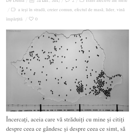
Dunia
2
Trăiri afective ale mele
De
24 ian., 2017
Ziua culorii
a ieși în stradă
creier comun
efectul de masă
lider
vină
,
,
,
,
împărțită
0
Încercați, aceia care vă străduiți cu mine și citiți
despre ceea ce gândesc și despre ceea ce simt, să