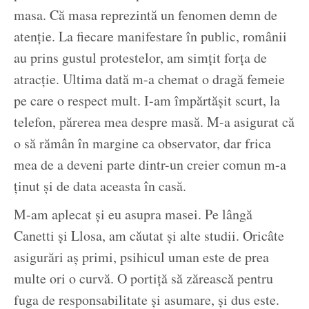
masa. Că masa reprezintă un fenomen demn de
atenție. La fiecare manifestare în public, românii
au prins gustul protestelor, am simțit forța de
atracție. Ultima dată m-a chemat o dragă femeie
pe care o respect mult. I-am împărtășit scurt, la
telefon, părerea mea despre masă. M-a asigurat că
o să rămân în margine ca observator, dar frica
mea de a deveni parte dintr-un creier comun m-a
ținut și de data aceasta în casă.
M-am aplecat și eu asupra masei. Pe lângă
Canetti și Llosa, am căutat și alte studii. Oricâte
asigurări aș primi, psihicul uman este de prea
multe ori o curvă. O portiță să zărească pentru
fuga de responsabilitate și asumare, și dus este.