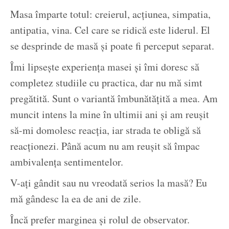
Masa împarte totul: creierul, acțiunea, simpatia,
antipatia, vina. Cel care se ridică este liderul. El
se desprinde de masă și poate fi perceput separat.
Îmi lipsește experiența masei și îmi doresc să
completez studiile cu practica, dar nu mă simt
pregătită. Sunt o variantă îmbunătățită a mea. Am
muncit intens la mine în ultimii ani și am reușit
să-mi domolesc reacția, iar strada te obligă să
reacționezi. Până acum nu am reușit să împac
ambivalența sentimentelor.
V-ați gândit sau nu vreodată serios la masă? Eu
mă gândesc la ea de ani de zile.
Încă prefer marginea și rolul de observator.