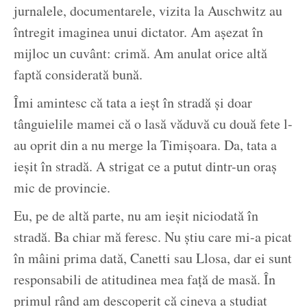
jurnalele, documentarele, vizita la Auschwitz au
întregit imaginea unui dictator. Am așezat în
mijloc un cuvânt: crimă. Am anulat orice altă
faptă considerată bună.
Îmi amintesc că tata a ieșt în stradă și doar
tânguielile mamei că o lasă văduvă cu două fete l-
au oprit din a nu merge la Timișoara. Da, tata a
ieșit în stradă. A strigat ce a putut dintr-un oraș
mic de provincie.
Eu, pe de altă parte, nu am ieșit niciodată în
stradă. Ba chiar mă feresc. Nu știu care mi-a picat
în mâini prima dată, Canetti sau Llosa, dar ei sunt
responsabili de atitudinea mea față de masă. În
primul rând am descoperit că cineva a studiat