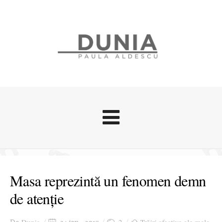
Evenimente
Stari afective
Masa reprezintă un fenomen demn
Zice Dunia
de atenție
Călătorii
Cursuri povestite