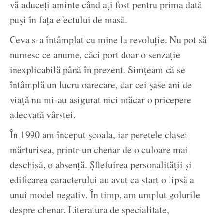
vă aduceți aminte când ați fost pentru prima dată
puși în fața efectului de masă.
Ceva s-a întâmplat cu mine la revoluție. Nu pot să
numesc ce anume, căci port doar o senzație
inexplicabilă până în prezent. Simțeam că se
întâmplă un lucru oarecare, dar cei șase ani de
viață nu mi-au asigurat nici măcar o pricepere
adecvată vârstei.
În 1990 am început școala, iar peretele clasei
mărturisea, printr-un chenar de o culoare mai
deschisă, o absență. Șflefuirea personalității și
edificarea caracterului au avut ca start o lipsă a
unui model negativ. În timp, am umplut golurile
despre chenar. Literatura de specialitate,