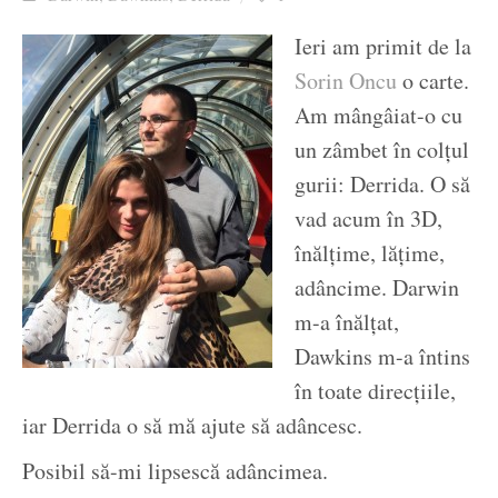
Ziua culorii
Ieri am primit de la
Sorin Oncu
o carte.
Am mângâiat-o cu
un zâmbet în colțul
gurii: Derrida. O să
vad acum în 3D,
înălțime, lățime,
adâncime. Darwin
m-a înălțat,
Dawkins m-a întins
în toate direcțiile,
iar Derrida o să mă ajute să adâncesc.
Posibil să-mi lipsescă adâncimea.