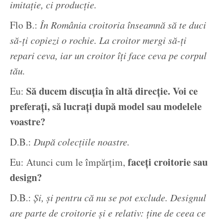
imitație, ci producție.
Flo B.:
În România croitoria înseamnă să te duci
să-ți copiezi o rochie. La croitor mergi să-ți
repari ceva, iar un croitor îți face ceva pe corpul
tău.
Să ducem discuția în altă direcție. Voi ce
Eu:
preferați, să lucrați după model sau modelele
voastre?
D.B.:
După colecțiile noastre.
faceți croitorie sau
Eu: Atunci cum le împărțim,
design?
D.B.:
Și, și pentru că nu se pot exclude. Designul
are parte de croitorie și e relativ: ține de ceea ce