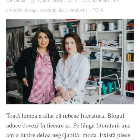
Dunia
0
Colaborari
De
17 ian., 2018
Ziua culorii
croitorie
design
execuție
idee
producție
0
,
,
,
,
Toată lumea a aflat că iubesc literatura. Blogul
aduce dovezi în fiecare zi. Pe lângă literatură mai
am o iubire deloc neglijabilă: moda. Există piese