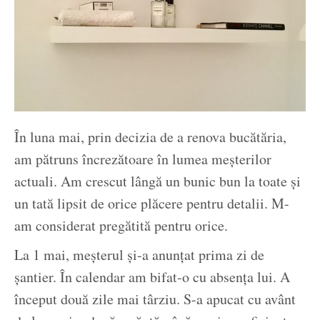
În luna mai, prin decizia de a renova bucătăria,
am pătruns încrezătoare în lumea meșterilor
actuali. Am crescut lângă un bunic bun la toate și
un tată lipsit de orice plăcere pentru detalii. M-
am considerat pregătită pentru orice.
La 1 mai, meșterul și-a anunțat prima zi de
șantier. În calendar am bifat-o cu absența lui. A
început două zile mai târziu. S-a apucat cu avânt