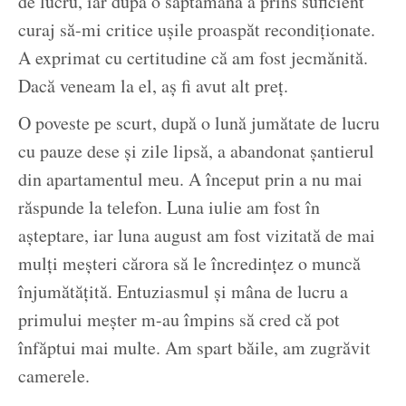
de lucru, iar după o săptămână a prins suficient
curaj să-mi critice ușile proaspăt recondiționate.
A exprimat cu certitudine că am fost jecmănită.
Dacă veneam la el, aș fi avut alt preț.
O poveste pe scurt, după o lună jumătate de lucru
cu pauze dese și zile lipsă, a abandonat șantierul
din apartamentul meu. A început prin a nu mai
răspunde la telefon. Luna iulie am fost în
așteptare, iar luna august am fost vizitată de mai
mulți meșteri cărora să le încredințez o muncă
înjumătățită. Entuziasmul și mâna de lucru a
primului meșter m-au împins să cred că pot
înfăptui mai multe. Am spart băile, am zugrăvit
camerele.