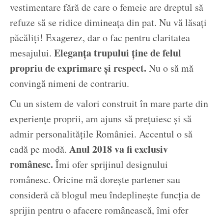
vestimentare fără de care o femeie are dreptul să
refuze să se ridice dimineața din pat. Nu vă lăsați
păcăliți! Exagerez, dar o fac pentru claritatea
Eleganța trupului ține de felul
mesajului.
propriu de exprimare și respect.
Nu o să mă
convingă nimeni de contrariu.
Cu un sistem de valori construit în mare parte din
experiențe proprii, am ajuns să prețuiesc și să
admir personalitățile României. Accentul o să
Anul 2018 va fi exclusiv
cadă pe modă.
românesc.
Îmi ofer sprijinul designului
românesc. Oricine mă dorește partener sau
consideră că blogul meu îndeplinește funcția de
sprijin pentru o afacere românească, îmi ofer