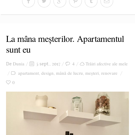
La mâna meșterilor. Apartamentul
sunt eu
Dunia
4
Trăiri afective ale mele
De
5 sept., 2017
apartament
design
mână de lucru
meșteri
renovare
,
,
,
,
0