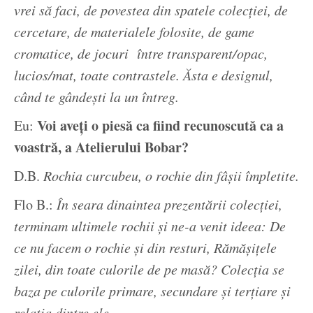
vrei să faci, de povestea din spatele colecției, de
cercetare, de materialele folosite, de game
cromatice, de jocuri între transparent/opac,
lucios/mat, toate contrastele. Ăsta e designul,
când te gândești la un întreg.
Voi aveți o piesă ca fiind recunoscută ca a
Eu:
voastră, a Atelierului Bobar?
D.B.
Rochia curcubeu, o rochie din fâșii împletite.
Flo B.:
În seara dinaintea prezentării colecției,
terminam ultimele rochii și ne-a venit ideea: De
ce nu facem o rochie și din resturi, Rămășițele
zilei, din toate culorile de pe masă? Colecția se
baza pe culorile primare, secundare și terțiare și
relația dintre ele.