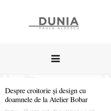
Evenimente
Stari afective
Despre croitorie și design cu
Zice Dunia
doamnele de la Atelier Bobar
Călătorii
Cursuri povestite