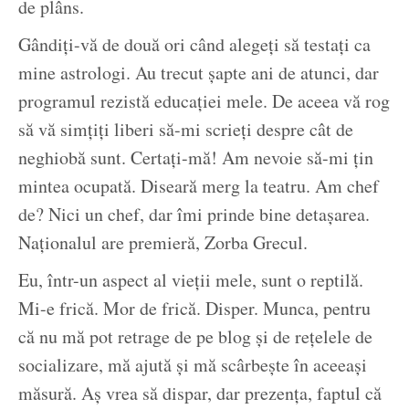
de plâns.
Gândiți-vă de două ori când alegeți să testați ca
mine astrologi. Au trecut șapte ani de atunci, dar
programul rezistă educației mele. De aceea vă rog
să vă simțiți liberi să-mi scrieți despre cât de
neghiobă sunt. Certați-mă! Am nevoie să-mi țin
mintea ocupată. Diseară merg la teatru. Am chef
de? Nici un chef, dar îmi prinde bine detașarea.
Naționalul are premieră, Zorba Grecul.
Eu, într-un aspect al vieții mele, sunt o reptilă.
Mi-e frică. Mor de frică. Disper. Munca, pentru
că nu mă pot retrage de pe blog și de rețelele de
socializare, mă ajută și mă scârbește în aceeași
măsură. Aș vrea să dispar, dar prezența, faptul că