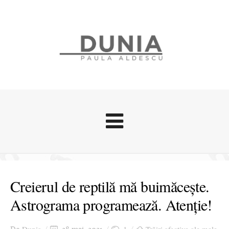
Evenimente
Stari afective
Creierul de reptilă mă buimăcește.
Zice Dunia
Astrograma programează. Atenție!
Călătorii
Cursuri povestite