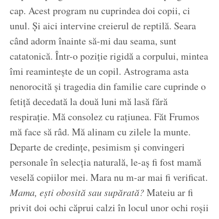
cap. Acest program nu cuprindea doi copii, ci
unul. Și aici intervine creierul de reptilă. Seara
când adorm înainte să-mi dau seama, sunt
catatonică. Într-o poziție rigidă a corpului, mintea
îmi reamintește de un copil. Astrograma asta
nenorocită și tragedia din familie care cuprinde o
fetiță decedată la două luni mă lasă fără
respirație. Mă consolez cu rațiunea. Făt Frumos
mă face să râd. Mă alinam cu zilele la munte.
Departe de credințe, pesimism și convingeri
personale în selecția naturală, le-aș fi fost mamă
veselă copiilor mei. Mara nu m-ar mai fi verificat.
Mama, ești obosită sau supărată?
Mateiu ar fi
privit doi ochi căprui calzi în locul unor ochi roșii