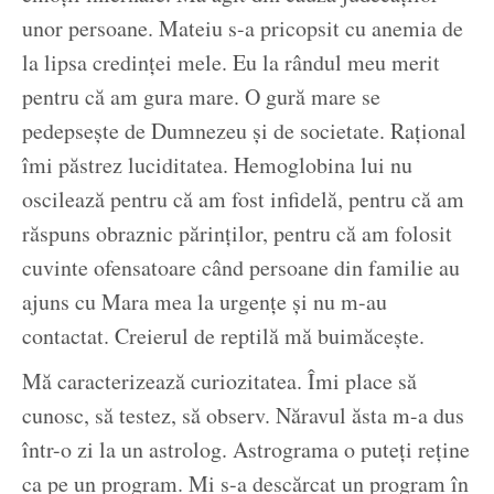
unor persoane. Mateiu s-a pricopsit cu anemia de
la lipsa credinței mele. Eu la rândul meu merit
pentru că am gura mare. O gură mare se
pedepsește de Dumnezeu și de societate. Rațional
îmi păstrez luciditatea. Hemoglobina lui nu
oscilează pentru că am fost infidelă, pentru că am
răspuns obraznic părinților, pentru că am folosit
cuvinte ofensatoare când persoane din familie au
ajuns cu Mara mea la urgențe și nu m-au
contactat. Creierul de reptilă mă buimăcește.
Mă caracterizează curiozitatea. Îmi place să
cunosc, să testez, să observ. Năravul ăsta m-a dus
într-o zi la un astrolog. Astrograma o puteți reține
ca pe un program. Mi s-a descărcat un program în