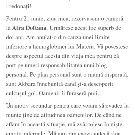
Fredonați!
Pentru 21 iunie, ziua mea, rezervasem o cameră
Atra Doftana
la
. Urmăresc acest loc superb de
doi ani. Am anulat-o din cauza unei limite
inferiore a hemoglobinei lui Mateiu. Vă povestesc
despre aspectul acesta din viața mea pentru că
port pe umeri responsabilitatea unui blog
personal. Pe plan personal sunt o mamă disperată,
sunt Akbara înnebunită când și-a descoperit
culcușul gol. Oamenii îi furaseră puii.
Un motiv secundar pentru care voiam să evadez la
munte ține de atitudinea oamenilor. De când ne
aflăm în această situație, mă zvârcolesc în niște
emoții infernale. Mă agit din cauza judecăților