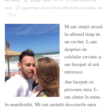
Dunia
0
Trăiri afective ale
De
29 aug., 2016
Ziua culorii
mele
agresivitate
alcool
Divan Film Festival
pasiune
sex
,
,
,
,
0
M-am simțit atrasă
în ultimul timp de
un cuvânt. L-am
desprins de
celelalte cuvinte și
am început să mă
interesez.
Am început cu
persoana mea. L-
am căutat în mine,
în manifestări. Mi-am amintit descrierile unor