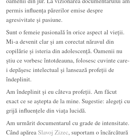
oamenii din jur. La vizionarea documentarului am
permis influența părerilor emise despre
agresivitate și pasiune.
Sunt o femeie pasională în orice aspect al vieții.
Mi-a devenit clar și am corectat năravul din
copilărie și isteria din adolescență. Oamenii nu
știu ce vorbesc întotdeauna, folosesc cuvinte care-
i depășesc intelectual și lansează profeții de
îndeplinit.
Am îndeplinit și eu câteva profeții. Am făcut
exact ce se aștepta de la mine. Sugestie: alegeți cu
grijă influențele din viața lucidă.
Am urmărit documentarul cu grade de intensitate.
Când apărea
Slavoj Zizec
, suportam o încărcătură