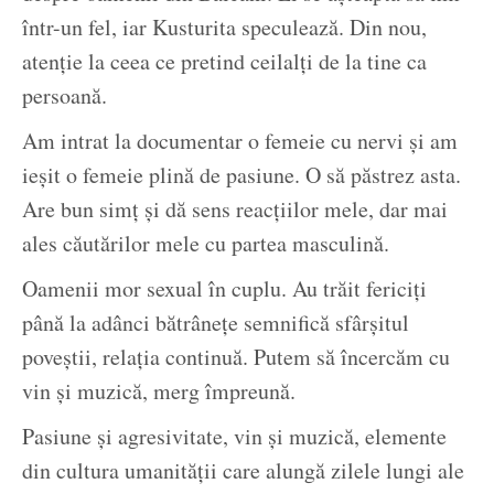
într-un fel, iar Kusturita speculează. Din nou,
atenție la ceea ce pretind ceilalți de la tine ca
persoană.
Am intrat la documentar o femeie cu nervi și am
ieșit o femeie plină de pasiune. O să păstrez asta.
Are bun simț și dă sens reacțiilor mele, dar mai
ales căutărilor mele cu partea masculină.
Oamenii mor sexual în cuplu. Au trăit fericiți
până la adânci bătrânețe semnifică sfârșitul
poveștii, relația continuă. Putem să încercăm cu
vin și muzică, merg împreună.
Pasiune și agresivitate, vin și muzică, elemente
din cultura umanității care alungă zilele lungi ale