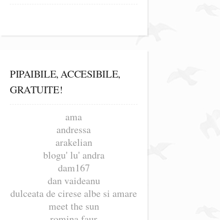
PIPAIBILE, ACCESIBILE,
GRATUITE!
ama
andressa
arakelian
blogu' lu' andra
dam167
dan vaideanu
dulceata de cirese albe si amare
meet the sun
romina faur