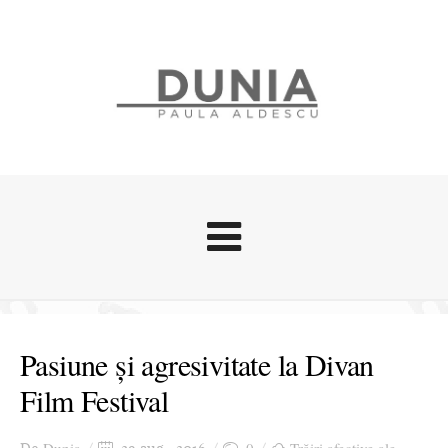
Evenimente
Stari afective
Pasiune și agresivitate la Divan
Zice Dunia
Film Festival
Călătorii
Cursuri povestite