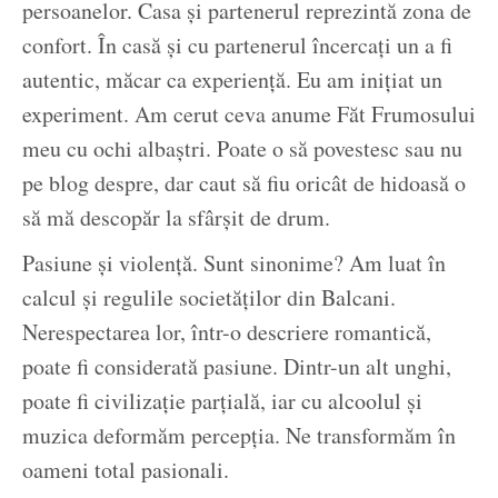
persoanelor. Casa și partenerul reprezintă zona de
confort. În casă și cu partenerul încercați un a fi
autentic, măcar ca experiență. Eu am inițiat un
experiment. Am cerut ceva anume Făt Frumosului
meu cu ochi albaștri. Poate o să povestesc sau nu
pe blog despre, dar caut să fiu oricât de hidoasă o
să mă descopăr la sfârșit de drum.
Pasiune și violență. Sunt sinonime? Am luat în
calcul și regulile societăților din Balcani.
Nerespectarea lor, într-o descriere romantică,
poate fi considerată pasiune. Dintr-un alt unghi,
poate fi civilizație parțială, iar cu alcoolul și
muzica deformăm percepția. Ne transformăm în
oameni total pasionali.