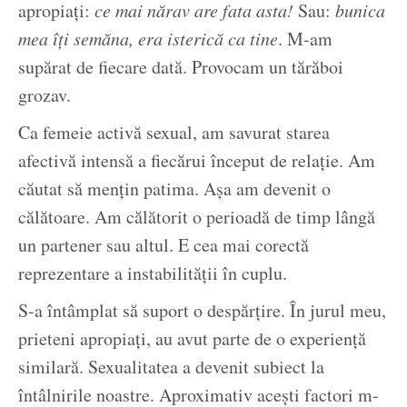
apropiați:
ce mai nărav are fata asta!
Sau:
bunica
mea îți semăna, era isterică ca tine
. M-am
supărat de fiecare dată. Provocam un tărăboi
grozav.
Ca femeie activă sexual, am savurat starea
afectivă intensă a fiecărui început de relație. Am
căutat să mențin patima. Așa am devenit o
călătoare. Am călătorit o perioadă de timp lângă
un partener sau altul. E cea mai corectă
reprezentare a instabilității în cuplu.
S-a întâmplat să suport o despărțire. În jurul meu,
prieteni apropiați, au avut parte de o experiență
similară. Sexualitatea a devenit subiect la
întâlnirile noastre. Aproximativ acești factori m-